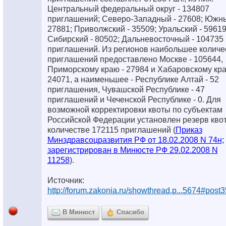
Центральный федеральный округ - 134807
приглашений; Северо-Западный - 27608; Южны
27881; Приволжский - 35509; Уральский - 59619
Сибирский - 80502; Дальневосточный - 104735
приглашений. Из регионов наибольшее количе
приглашений предоставлено Москве - 105644,
Приморскому краю - 27984 и Хабаровскому кра
24071, а наименьшее - Республике Алтай - 52
приглашения, Чувашской Республике - 47
приглашений и Чеченской Республике - 0. Для
возможной корректировки квоты по субъектам
Российской Федерации установлен резерв кво
количестве 172115 приглашений (
Приказ
Минздравсоцразвития РФ от 18.02.2008 N 74н;
зарегистрирован в Минюсте РФ 29.02.2008 N
11258
).
Источник:
http://forum.zakonia.ru/showthread.p...5674#post
В Минюст
Спасибо