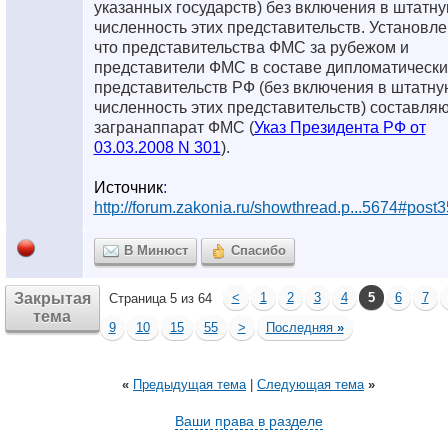
указанных государств) без включения в штатн
численность этих представительств. Установле
что представительства ФМС за рубежом и
представители ФМС в составе дипломатически
представительств РФ (без включения в штатну
численность этих представительств) составля
загранаппарат ФМС (
Указ Президента РФ от
03.03.2008 N 301
).
Источник
:
http://forum.zakonia.ru/showthread.p...5674#post
В Минюст
Спасибо
Закрытая
<
1
2
3
4
5
6
7
Страница 5 из 64
тема
9
10
15
55
>
Последняя
»
«
Предыдущая тема
|
Следующая тема
»
Ваши права в разделе