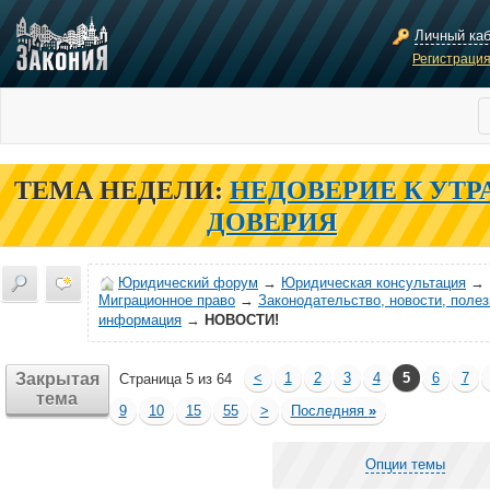
Личный ка
Регистраци
ТЕМА НЕДЕЛИ:
НЕДОВЕРИЕ К УТР
ДОВЕРИЯ
Юридический форум
→
Юридическая консультация
→
Миграционное право
→
Законодательство, новости, поле
информация
→
НОВОСТИ!
Закрытая
<
1
2
3
4
5
6
7
Страница 5 из 64
тема
9
10
15
55
>
Последняя
»
Опции темы