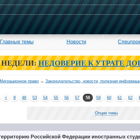
Главные темы
Новости
Спецпро
 НЕДЕЛИ:
НЕДОВЕРИЕ К УТРАТЕ ДО
Миграционное право
→
Законодательство, новости, полезная информац
<
8
48
53
54
55
56
57
58
59
60
61
62
Опции темы
 территорию Российской Федерации иностранных студе