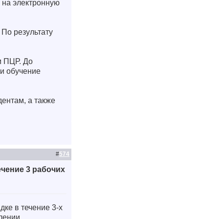
а на электронную
 По результату
м ПЦР. До
ии обучение
ентам, а также
#
574
чение 3 рабочих
ке в течение 3-х
лении