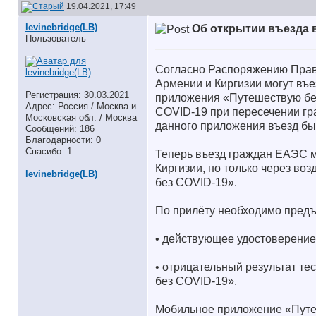
19.04.2021, 17:49
levinebridge(LB)
Об открытии въезда 
Пользователь
Согласно Распоряжению Прави
Армении и Киргизии могут въ
Регистрация: 30.03.2021
приложения «Путешествую без
Адрес: Россия / Москва и
COVID-19 при пересечении гр
Московская обл. / Москва
данного приложения въезд был
Сообщений: 186
Благодарности: 0
Спасибо: 1
Теперь въезд граждан ЕАЭС мо
Киргизии, но только через в
levinebridge(LB)
без COVID-19».
По прилёту необходимо предъ
• действующее удостоверение
• отрицательный результат т
без COVID-19».
Мобильное приложение «Путе