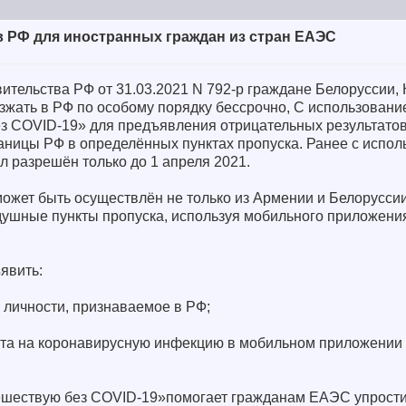
в РФ для иностранных граждан из стран ЕАЭС
тельства РФ от 31.03.2021 N 792-р граждане Белоруссии, 
езжать в РФ по особому порядку бессрочно, С использован
 COVID-19» для предъявления отрицательных результатов
аницы РФ в определённых пунктах пропуска. Ранее с испо
 разрешён только до 1 апреля 2021.
жет быть осуществлён не только из Армении и Белоруссии,
оздушные пункты пропуска, используя мобильного приложен
явить:
 личности, признаваемое в РФ;
еста на коронавирусную инфекцию в мобильном приложени
шествую без COVID-19»помогает гражданам ЕАЭС упрости