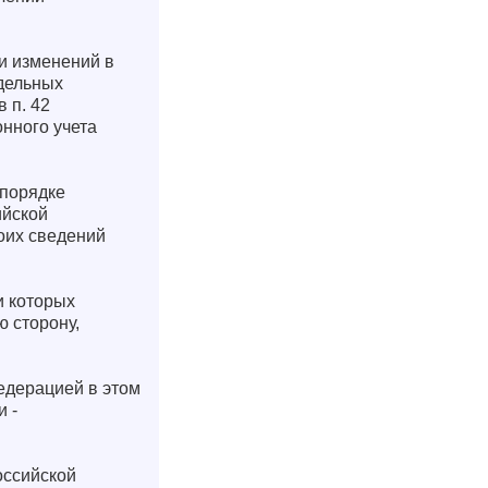
и изменений в
дельных
 п. 42
нного учета
 порядке
ийской
оих сведений
и которых
 сторону,
едерацией в этом
и -
оссийской