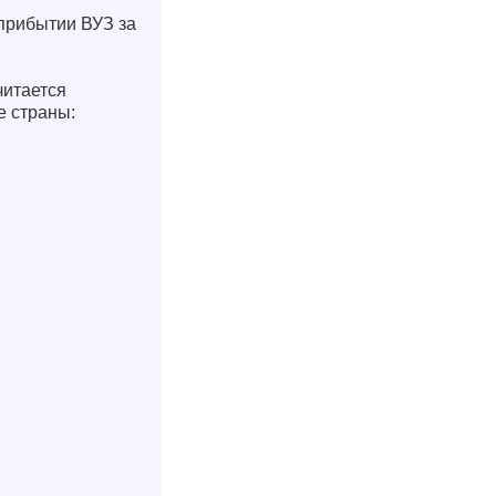
прибытии ВУЗ за
читается
е страны: