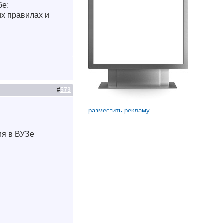
бе:
х правилах и
#
573
разместить рекламу
ия в ВУЗе