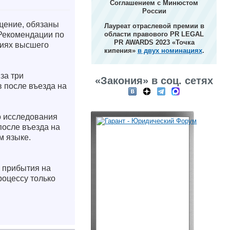
Соглашением с Минюстом
России
щение, обязаны
Лауреат отраслевой премии в
«Рекомендации по
области правового PR LEGAL
PR AWARDS 2023 «Точка
циях высшего
кипения»
в двух номинациях
.
за три
«Закония» в соц. сетях
 после въезда на
о исследования
после въезда на
м языке.
 прибытия на
роцессу только