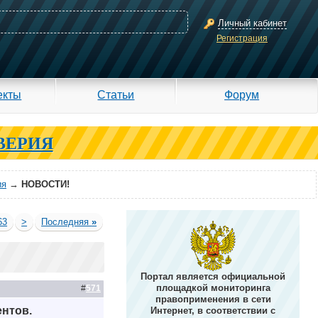
Личный кабинет
Регистрация
екты
Статьи
Форум
ВЕРИЯ
ия
→
НОВОСТИ!
63
>
Последняя
»
Портал является официальной
площадкой мониторинга
#
571
правоприменения в сети
нтов.
Интернет, в соответствии с