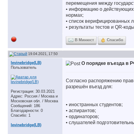
перемещения между государст
• информацию о действующих 
нормах;
• список верифицированных л
• результаты тестов и QR-коды
В Минюст
Спасибо
19.04.2021, 17:50
levinebridge(LB)
О порядке въезда в 
Пользователь
Согласно распоряжению прав
разрешён въезд для:
Регистрация: 30.03.2021
Адрес: Россия / Москва и
Московская обл. / Москва
• иностранных студентов;
Сообщений: 186
• аспирантов;
Благодарности: 0
Спасибо: 1
• ординаторов;
• слушателей подготовительны
levinebridge(LB)