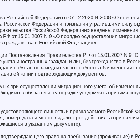
а Российской Федерации от 07.12.2020 N 2038 «О внесени
а Российской Федерации и признании утратившими силу от
равительства Российской Федерации» введены изменения в
 РФ от 15.01.2007 N 9 «О порядке осуществления миграцио
ез гражданства в Российской Федерации».
ии Постановления Правительства РФ от 15.01.2007 N 9 "О
 учета иностранных граждан и лиц без гражданства в Росс
данин обязан незамедлительно сообщить об изменении св
тавив ей копии подтверждающих документов.
мых при осуществлении миграционного учета, об изменени
бходимо в обязательном порядке уведомлять принимающую
, удостоверяющего личность и признаваемого Российской Ф
, номер, дата и место выдачи, срок действия, а при наличи
ржащиеся в указанном документе);
а, подтверждающего право на пребывание (проживание) в Р