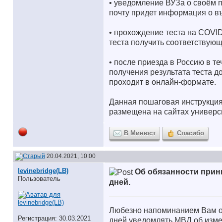
• уведомление ВУЗа о своём п
почту придет информация о въ
• прохождение теста на COVID
теста получить соответствующ
• после приезда в Россию в т
получения результата теста 
проходит в онлайн-формате.
Данная пошаговая инструкция
размещена на сайтах универси
В Минюст
Спасибо
20.04.2021, 10:00
levinebridge(LB)
Об обязанности прин
Пользователь
дней.
Любезно напоминанием Вам об
Регистрация: 30.03.2021
дней уведомлять МВД об изме