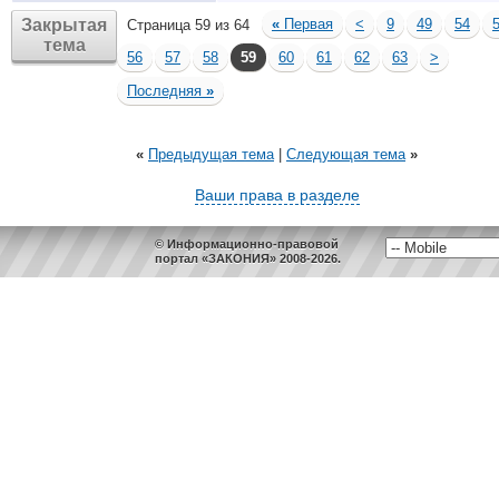
Закрытая
«
Первая
<
9
49
54
Страница 59 из 64
тема
56
57
58
59
60
61
62
63
>
Последняя
»
«
Предыдущая тема
|
Следующая тема
»
Ваши права в разделе
© Информационно-правовой
портал «ЗАКОНИЯ» 2008-2026.