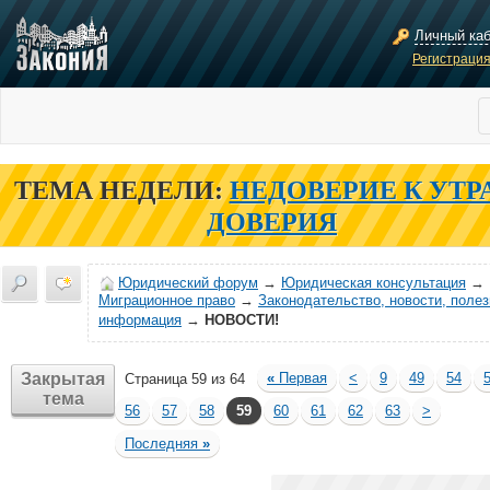
Личный ка
Регистраци
ТЕМА НЕДЕЛИ:
НЕДОВЕРИЕ К УТР
ДОВЕРИЯ
Юридический форум
→
Юридическая консультация
→
Миграционное право
→
Законодательство, новости, поле
информация
→
НОВОСТИ!
Закрытая
«
Первая
<
9
49
54
Страница 59 из 64
тема
56
57
58
59
60
61
62
63
>
Последняя
»