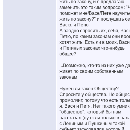
жить по закону, и я предлагаю
заменить это таким вопросом: "
поможет мне/Васе/Пете научить
жить по закону?" и послушать се
Васю, и Петю.
А заодно спросить их, себя, Вас
Петю, по каким законам они во
хотят жить. Есть ли в моих, Вас
и Петиных законах что-нибудь
общее?
...Возможно, кто-то из них уже д
живет по своим собственным
законам
Нужен ли закон Обществу?
Спросите у общества. Но общес
промолчит, потому что есть толь
я, Вася и Петя. Нет такого умник
"общество", который бы нам
рассказал (ну если только в пал
с Лениным и Пушкиным такой
субъект затусовался, который