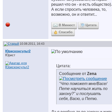
решил что он - и есть общество).
А если спросить человека, то,
возможно, он и ответит...
В Минюст
Цитата
Спасибо
10.08.2011, 16:43
Юрисконсульт2
Юрист
Цитата:
Сообщение от
Zena
"Что поможет мне/Васе/
Пете научиться жить по
закону?" и послушать
себя, Васю, и Петю.
Да я вообще-то по закону и живу