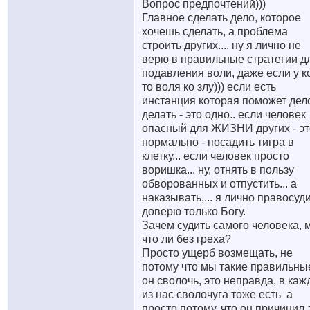
Вопрос предпочтений)))
Главное сделать дело, которое
хочешь сделать, а проблема
строить других.... ну я лично не
верю в правильные стратегии д
подавления воли, даже если у к
то воля ко злу))) если есть
инстанция которая поможет дел
делать - это одно.. если человек
опасный для ЖИЗНИ других - эт
нормально - посадить тигра в
клетку... если человек просто
воришка... ну, отнять в пользу
обворованных и отпустить... а
наказывать,... я лично правосуд
доверю только Богу.
Зачем судить самого человека, 
что ли без греха?
Просто ущерб возмещать, не
потому что мы такие правильные
он сволочь, это неправда, в ка
из нас сволочуга тоже есть
а
просто потому, что он причинил 