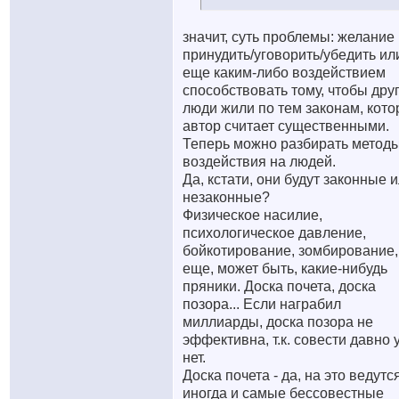
значит, суть проблемы: желание
принудить/уговорить/убедить ил
еще каким-либо воздействием
способствовать тому, чтобы дру
люди жили по тем законам, кот
автор считает существенными.
Теперь можно разбирать метод
воздействия на людей.
Да, кстати, они будут законные 
незаконные?
Физическое насилие,
психологическое давление,
бойкотирование, зомбирование,
еще, может быть, какие-нибудь
пряники. Доска почета, доска
позора... Если награбил
миллиарды, доска позора не
эффективна, т.к. совести давно 
нет.
Доска почета - да, на это ведутс
иногда и самые бессовестные