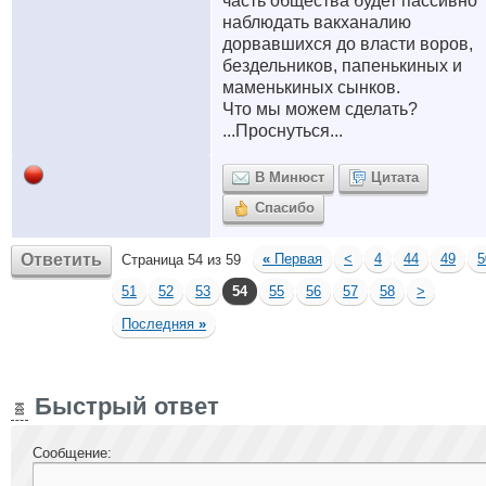
часть общества будет пассивно
наблюдать вакханалию
дорвавшихся до власти воров,
бездельников, папенькиных и
маменькиных сынков.
Что мы можем сделать?
...Проснуться...
В Минюст
Цитата
Спасибо
Ответить
«
Первая
<
4
44
49
5
Страница 54 из 59
51
52
53
54
55
56
57
58
>
Последняя
»
Быстрый ответ
Сообщение: