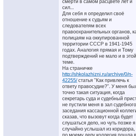
смерти в самом расцвете лет и
сил...
Для себя я определил своё
отношение к судьям и
следователям всех
правоохранительных органов, ка
полицаям на оккупированной
территории СССР в 1941-1945
годах. Аналогия прямая и Тому
подтверждений не мало и в это
теме.
На страничке
http://shkolazhizni.ru/archive/0/n-
42255/
статья "Как привлечь к
ответу правосудие?". У меня бы
точно такая ситуация, когда
секретарь суда и судебный прис
не пустили меня в зал судебног
заседания кассационной коллег
сказав, что вызовут когда будет
слушаться дело, но чуть позже я
случайно услышал из коридора, 
по моему делу коллегия пошла 