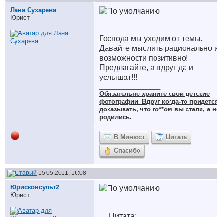
Лана Сухарева
Юрист
Господа мы уходим от темы.
Давайте мыслить рационально и
возможности позитивно!
Предлагайте, а вдруг да и
услышат!!!
__________________
Обязательно храните cвои детские
фотографии. Вдруг когда-то придетс
доказывать, что го**ом вы стали, а н
родились.
В Минюст
Цитата
Спасибо
15.05.2011, 16:08
Юрисконсульт2
Юрист
Цитата: