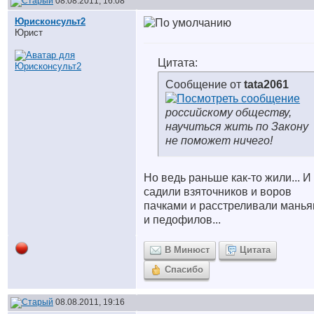
08.08.2011, 16:08
Юрисконсульт2
Юрист
Цитата:
Сообщение от
tata2061
российскому обществу,
научиться жить по Закону
не поможет ничего!
Но ведь раньше как-то жили... И
садили взяточников и воров
пачками и расстреливали манья
и педофилов...
В Минюст
Цитата
Спасибо
08.08.2011, 19:16