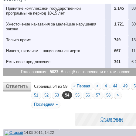
Принятие комплексной государственной
2,145
38
программы на период 10-15 лет
Ужесточение наказания за малейшие нарушения
1,721
30
закона
Только время
749
13
Ничего, нигилизм – национальная черта
667
11
Есть свое предложениe
341
6.
Голосовавшие:
5623
. Вы ещё не голосовали в этом опросе
Ответить
«
Первая
<
4
44
49
5
Страница 54 из 59
51
52
53
54
55
56
57
58
>
Последняя
»
Опции темы
14.05.2011, 14:22