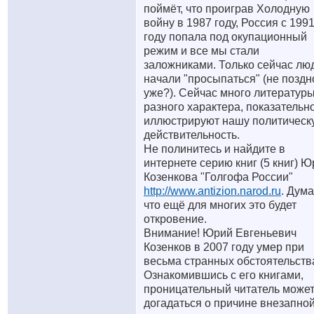
поймёт, что проиграв Холодную
войну в 1987 году, Россия с 199
году попала под окупационный
режим и все мы стали
заложниками. Только сейчас лю
начали "просыпаться" (не поздн
уже?). Сейчас много литератур
разного характера, показательн
иллюстрируют нашу политическ
действительность.
Не полинитесь и найдите в
интернете серию книг (5 книг) 
Козенкова "Голгофа России"
http://www.antizion.narod.ru
. Дум
что ещё для многих это будет
откровение.
Внимание! Юрий Евгеньевич
Козенков в 2007 году умер при
весьма странных обстоятельств
Ознакомившись с его книгами,
проницательный читатель може
догадаться о причине внезапно