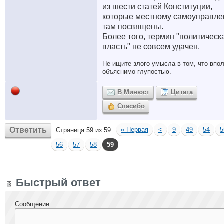
из шести статей Конституции,
которые местному самоуправл
там посвящены.
Более того, термин "политическ
власть" не совсем удачен.
__________________
Не ищите злого умысла в том, что впо
объяснимо глупостью.
В Минюст
Цитата
Спасибо
Ответить
«
Первая
<
9
49
54
5
Страница 59 из 59
56
57
58
59
Быстрый ответ
Сообщение: