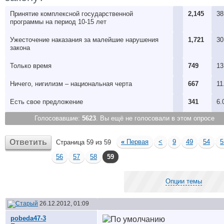
Принятие комплексной государственной
2,145
38
программы на период 10-15 лет
Ужесточение наказания за малейшие нарушения
1,721
30
закона
Только время
749
13
Ничего, нигилизм – национальная черта
667
11
Есть свое предложениe
341
6.
Голосовавшие:
5623
. Вы ещё не голосовали в этом опросе
Ответить
«
Первая
<
9
49
54
5
Страница 59 из 59
56
57
58
59
Опции темы
26.12.2012, 01:09
pobeda47-3