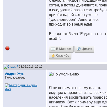
Сначала пихают ГИБДДшику па
сотен, а потом удивляются, поч
в следующий раз он сам требует
причём парой сотен уже не
"удовлетворён". Аппетит-то,
приходит во время еды!
Всегда так было "Ездят на тех, к
везёт".
В Минюст
Цитата
Спасибо
18.02.2013, 22:19
Андрей Жук
Пользователь
Я не понимаю почему власть
имущие стараются из-за всех си
населения воспитывать правов
нигилизм. Вот к примеру еще од
косяк, борьба с плагиатом во вс