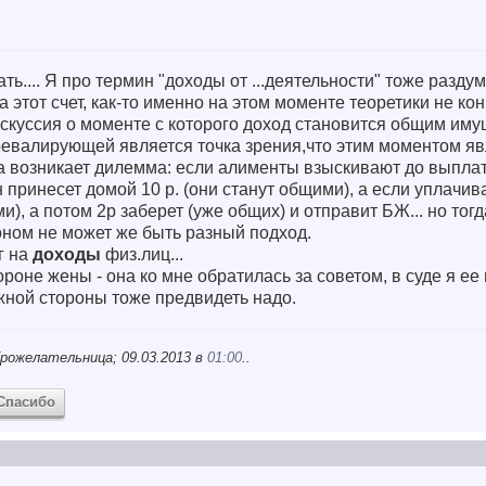
ать.... Я про термин "доходы от ...деятельности" тоже разду
а этот счет, как-то именно на этом моменте теоретики не к
дискуссия о моменте с которого доход становится общим иму
превалирующей является точка зрения,что этим моментом я
а возникает дилемма: если алименты взыскивают до выплат
 принесет домой 10 р. (они станут общими), а если уплачив
и), а потом 2р заберет (уже общих) и отправит БЖ... но тог
оном не может же быть разный подход.
ог на
доходы
физ.лиц...
тороне жены - она ко мне обратилась за советом, в суде я ее
жной стороны тоже предвидеть надо.
рожелательница; 09.03.2013 в
01:00
..
Спасибо