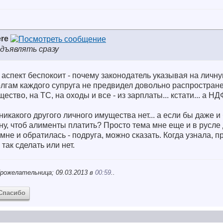
re
дъявлять сразу
 аспект беспокоит - почему законодатель указывая на личн
олгам каждого супруга не предвидел довольно распростране
ство, на ТС, на оходы и все - из зарплаты... кстати... а НД
никакого другого личного имущества нет... а если бы даже и 
у, чтоб алименты платить? Просто тема мне еще и в русле
мне и обратилась - подруга, можно сказать. Когда узнала, п
так сделать или нет.
рожелательница; 09.03.2013 в
00:59
..
Спасибо