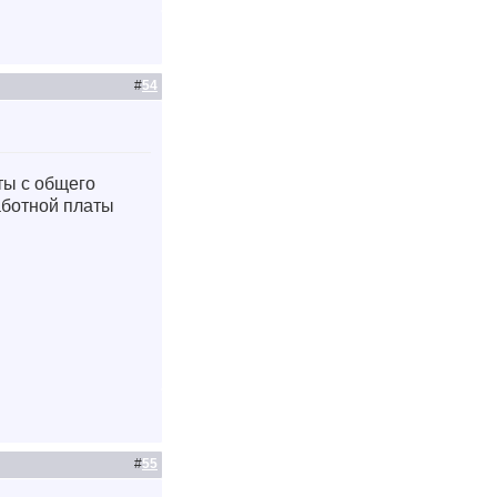
#
54
ты с общего
работной платы
#
55