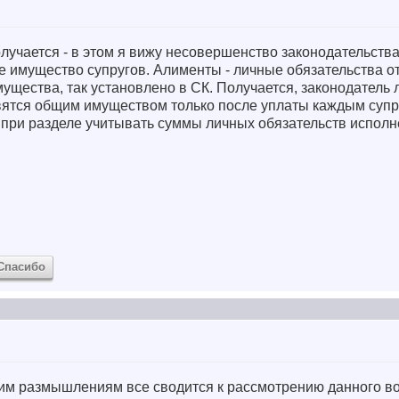
 получается - в этом я вижу несовершенство законодательств
е имущество супругов. Алименты - личные обязательства от
мущества, так установлено в СК. Получается, законодатель
овятся общим имуществом только после уплаты каждым супр
 при разделе учитывать суммы личных обязательств испол
Спасибо
им размышлениям все сводится к рассмотрению данного во