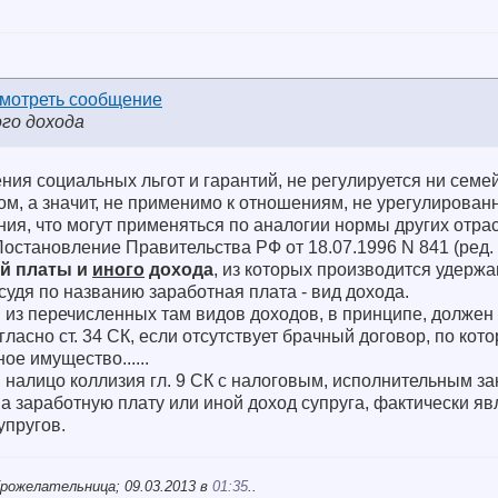
го дохода
ния социальных льгот и гарантий, не регулируется ни сем
м, а значит, не применимо к отношениям, не урегулированн
зания, что могут применяться по аналогии нормы других отрас
Постановление Правительства РФ от 18.07.1996 N 841 (ред. 
ой платы и
иного
дохода
, из которых производится удерж
судя по названию заработная плата - вид дохода.
 из перечисленных там видов доходов, в принципе, должен
ласно ст. 34 СК, если отсутствует брачный договор, по кот
ое имущество......
и налицо коллизия гл. 9 СК с налоговым, исполнительным з
на заработную плату или иной доход супруга, фактически 
упругов.
рожелательница; 09.03.2013 в
01:35
..