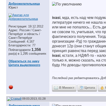
Доброжелательница
Юрист
ivasi
, мда, есть над чем подум
литературе ничего не нашла н
Регистрация: 19.12.2012
или мне не попалось... Есть 
Адрес: Россия / Санкт-
не совсем то, учитывая, что 
Петербург и область /
фактического получения. Тогд
Санкт-Петербург
организации -Рд) то гражданин
Сообщений: 4,167
Благодарности: 77
донесет 12р (они станут общим
1,356
Поблагодарили
принцип равенства перед зак
раз(а) в 1,295 сообщениях
ivasi
, кстати, а НДФЛ-то - нал
только я, можно сказать, на с
Обратиться по нику
буду. Но доводы противополо
Цитата выделенного
Последний раз редактировалось Доб
В Минюст
Цитата
09.03.2013, 01:28
Доброжелательница