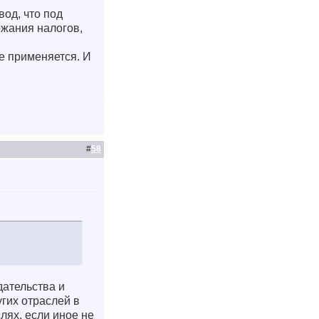
од, что под
ржания налогов,
не применяется. И
#
58
ательства и
угих отраслей в
лях, если иное не