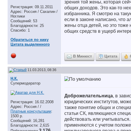
зрения той жены, которая сей
Регистрация: 09.11.2011
общих доходов. Это как-то не
Адрес: Россия / Сахалин /
избранника. Я смотрю на таку
Ноглики
если в законе написано, что а
Сообщений: 53
жены отца детей, но это тоже
Благодарности: 25
Спасибо: 1
общих средств в ущерб интере
Обратиться по нику
Цитата выделенного
В Минюст
Цитата
11.03.2013, 08:36
Н.К.
Супермодератор
Доброжелательница
, в зав
юридических институтов, мож
Регистрация: 16.02.2008
Адрес: Россия / /
также понятие общих и специ
Платные консультации
:
статьи СК, являющиеся специ
1500 р.
действовать или учитываться.
Сообщений: 16,281
применяются с учетом положе
Благодарности: 2,615
3,176
международного права о прио
Поблагодарили