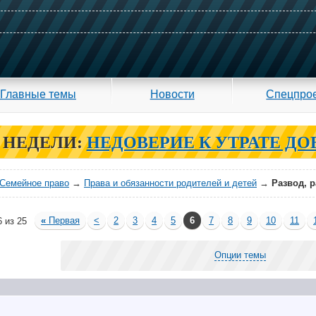
Главные темы
Новости
Спецпро
 НЕДЕЛИ:
НЕДОВЕРИЕ К УТРАТЕ ДО
Семейное право
→
Права и обязанности родителей и детей
→
Развод, 
«
Первая
<
2
3
4
5
6
7
8
9
10
11
 из 25
Опции темы