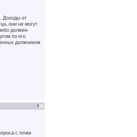
а. Доходы от
ца, они не могут
 либо должен
угом по его
ненных должником
#
56
проса с точки