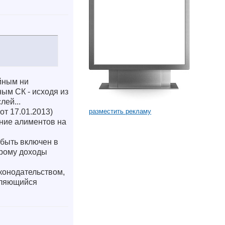
ейным ни
ым СК - исходя из
лей...
разместить рекламу
от 17.01.2013)
ание алиментов на
 быть включен в
орому доходы
аконодательством,
являющийся