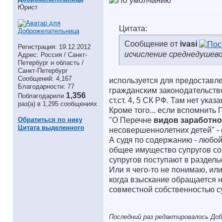
Юрист
Цитата:
Сообщение от
ivasi
Регистрация: 19.12.2012
исчисление среднедушево
Адрес: Россия / Санкт-
Петербург и область /
Санкт-Петербург
Сообщений: 4,167
используется для предоставле
Благодарности: 77
гражданским законодательство
1,356
Поблагодарили
ст.ст. 4, 5 СК РФ. Там нет ука
раз(а) в 1,295 сообщениях
Кроме того... если вспомнить 
Обратиться по нику
"О Перечне
видов заработн
Цитата выделенного
несовершеннолетних детей" - 
А судя по содержанию - любой
общее имущество супругов сог
супругов поступают в раздельн
Или я чего-то не понимаю, ил
когда взыскание обращается 
совместной собственностью с
Последний раз редактировалось Доб