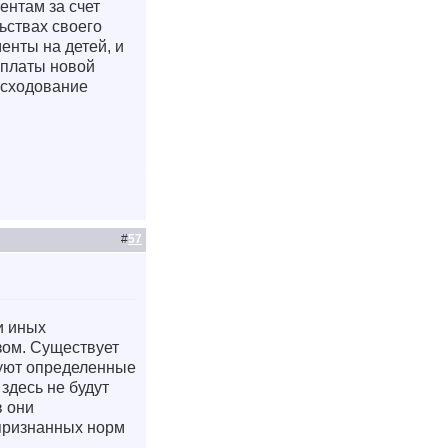
ентам за счет
ьствах своего
енты на детей, и
й платы новой
асходование
#
57
и иных
зом. Существует
вуют определенные
здесь не будут
в они
епризнанных норм