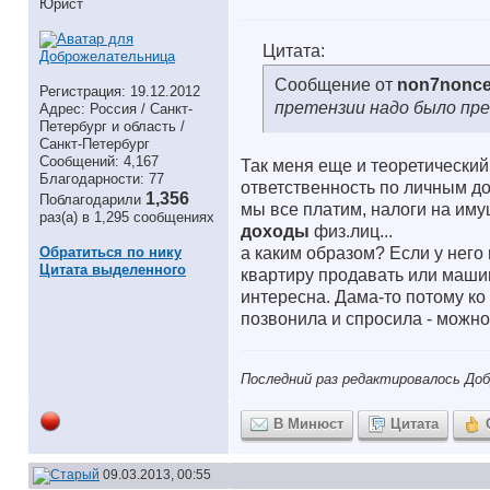
Юрист
Цитата:
Сообщение от
non7nonce
Регистрация: 19.12.2012
претензии надо было пре
Адрес: Россия / Санкт-
Петербург и область /
Санкт-Петербург
Сообщений: 4,167
Так меня еще и теоретический
Благодарности: 77
ответственность по личным д
1,356
Поблагодарили
мы все платим, налоги на имуще
раз(а) в 1,295 сообщениях
доходы
физ.лиц...
Обратиться по нику
а каким образом? Если у него 
Цитата выделенного
квартиру продавать или машин
интересна. Дама-то потому ко 
позвонила и спросила - можно 
Последний раз редактировалось Доб
В Минюст
Цитата
09.03.2013, 00:55