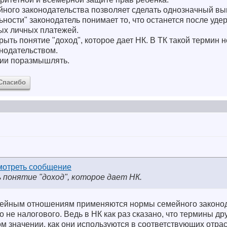
ного законодательства позволяет сделать однозначный выв
ьности" законодатель понимает то, что останется после уде
ых личных платежей.
рыть понятие "доход", которое дает НК. В ТК такой термин 
нодательством.
нии поразмышлять.
Спасибо
понятие "доход", которое дает НК.
емейным отношениям применяются нормы семейного законод
о не налогового. Ведь в НК как раз сказано, что термины др
м значении, как они используются в соответствующих отрас