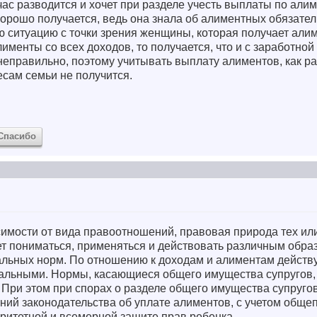
час разводится и хочет при разделе учесть выплаты по алим
хорошо получается, ведь она знала об алиментных обязател
ю ситуацию с точки зрения женщины, которая получает алим
лименты со всех доходов, то получается, что и с заработно
 неправильно, поэтому учитывать выплату алиментов, как р
сам семьи не получится.
Спасибо
исимости от вида правоотношений, правовая природа тех ил
ет пониматься, применяться и действовать различным обра
альных норм. По отношению к доходам и алиментам дейст
альными. Нормы, касающиеся общего имущества супругов, 
 При этом при спорах о разделе общего имущества супруго
ний законодательства об уплате алиментов, с учетом общ
ритетной и всемерной защите прав ребенка.