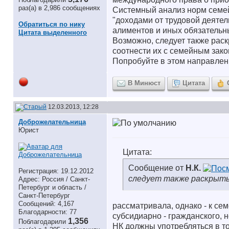
раз(а) в 2,986 сообщениях
Системный анализ норм семей
"доходами от трудовой деятел
Обратиться по нику
алиментов и иных обязательн
Цитата выделенного
Возможно, следует также раск
соотнести их с семейным зако
Попробуйте в этом направле
В Минюст
Цитата
12.03.2013, 12:28
Доброжелательница
Юрист
Цитата:
Сообщение от
Н.К.
Регистрация: 19.12.2012
следует также раскрыть 
Адрес: Россия / Санкт-
Петербург и область /
Санкт-Петербург
Сообщений: 4,167
рассматривала, однако - к с
Благодарности: 77
субсидиарно - гражданского, н
1,356
Поблагодарили
НК должны употребляться в то