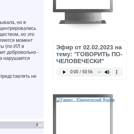
мывала, но в
онцентрировались
ществом, но это
вляется момент
ы (по ИЛ в
Эфир от 02.02.2023 на
ает добровольно -
тему: "ГОВОРИТЬ ПО-
да нарушается
ЧЕЛОВЕЧЕСКИ"
 представлять не
#
53