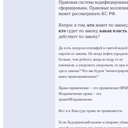
Правовая система кодифицирована
сформирована. Правовые коллизи
может рассматривать КС РФ.
Вопрос в том,
кто
живет по закону,
кто
судит по закону,
какая власть
действует по закону?
Да хоть лазером отшлифуй и святой водой
окропи те законы. Но когда нефти украден
больше, чем добыто, когда из недр ее не
извлекали, а уворовать уворовали, то при 
здесь законы? Что мы будем "мониториров
какое правоприменение?
Право-применение – это применение ПРА
Неприменение права – это
правоНЕприменение.
Вот и в Хам.суде право не применяется.
Если Ходорковский налево и направо убив
людей, то почему его судят за неуплату на