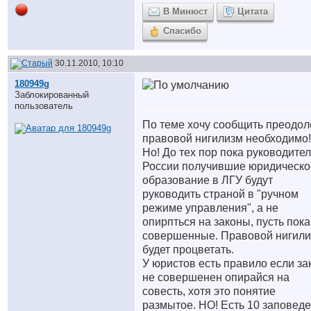
В Минюст
Цитата
Спасибо
30.11.2010, 10:10
180949g
Заблокированный
пользователь
По теме хочу сообщить преодол
правовой нигилизм необходимо!
Но! До тех пор пока руководите
России получившие юридическо
образование в ЛГУ будут
руководить страной в "ручном
режиме управления", а не
опирпться на законы, пусть пока
совершенные. Правовой нигил
будет процветать.
У юристов есть правило если за
не совершенен опирайся на
совесть, хотя это понятие
размытое. НО! Есть 10 заповеде