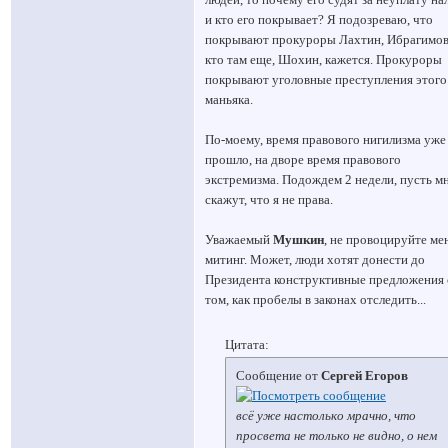
и кто его покрывает? Я подозреваю, что
покрывают прокуроры Лахтин, Ибрагимов
кто там еще, Шохин, кажется. Прокуроры
покрывают уголовные преступления этого
маньяка.
По-моему, время правового нигилизма уже
прошло, на дворе время правового
экстремизма. Подождем 2 недели, пусть м
скажут, что я не права.
Уважаемый
Мушкин
, не провоцируйте ме
митинг. Может, люди хотят донести до
Президента конструктивные предложения 
том, как пробелы в законах отследить...
Цитата:
Сообщение от
Сергей Егоров
всё уже настолько мрачно, что
просвета не только не видно, о нем