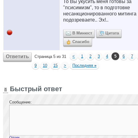
То Вы укусить меня готовы за
"псисимизм", то в подготовке
несанкционированного митинга
подозреваете.. Эх!..
В Минюст
Цитата
Спасибо
Ответить
<
1
2
3
4
5
6
7
Страница 5 из 31
9
10
15
>
Последняя
»
Быстрый ответ
Сообщение:
Опции