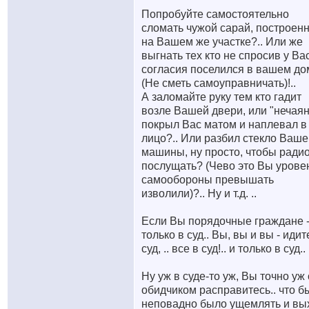
Попробуйте самостоятельно
сломать чужой сарай, построен
на Вашем же участке?.. Или же
выгнать тех кто не спросив у Ва
согласия поселился в вашем до
(Не сметь самоуправничать)!..
А заломайте руку тем кто гадит
возле Вашей двери, или "нечая
покрыл Вас матом и наплевал в
лицо?.. Или разбил стекло Ваше
машины, ну просто, чтобы ради
послущать? (Чево это Вы урове
самообороны превышать
изволили)?.. Ну и т.д. ..
Если Вы порядочные граждане -
только в суд.. Вы, вы и вы - идит
суд, .. все в суд!.. и только в суд..
Ну уж в суде-то уж, Вы точно уж 
обидчиком расправитесь.. что б
неповадно было ущемлять и вы