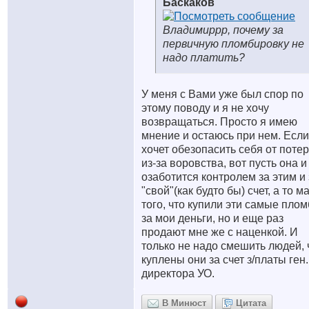
Баскаков
Владимиррр, почему за
первичную пломбировку не
надо платить?
У меня с Вами уже был спор по
этому поводу и я не хочу
возвращаться. Просто я имею
мнение и остаюсь при нем. Есл
хочет обезопасить себя от поте
из-за воровства, вот пусть она и
озаботится контролем за этим и 
"свой"(как будто бы) счет, а то м
того, что купили эти самые пло
за мои деньги, но и еще раз
продают мне же с наценкой. И
только не надо смешить людей, 
куплены они за счет з/платы ген.
директора УО.
В Минюст
Цитата