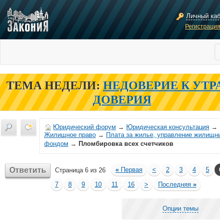
Личный ка
Регистраци
ТЕМА НЕДЕЛИ:
НЕДОВЕРИЕ К УТР
ДОВЕРИЯ
Юридический форум
→
Юридическая консультация
→
Жилищное право
→
Плата за жилье, управление жилищн
фондом
→
Пломбировка всех счетчиков
Ответить
«
Первая
<
2
3
4
5
Страница 6 из 26
7
8
9
10
11
16
>
Последняя
»
Опции темы