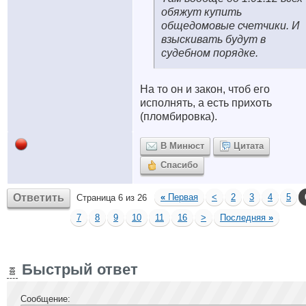
обяжут купить
общедомовые счетчики. И
взыскивать будут в
судебном порядке.
На то он и закон, чтоб его
исполнять, а есть прихоть
(пломбировка)
.
В Минюст
Цитата
Спасибо
Ответить
«
Первая
<
2
3
4
5
Страница 6 из 26
7
8
9
10
11
16
>
Последняя
»
Быстрый ответ
Сообщение: