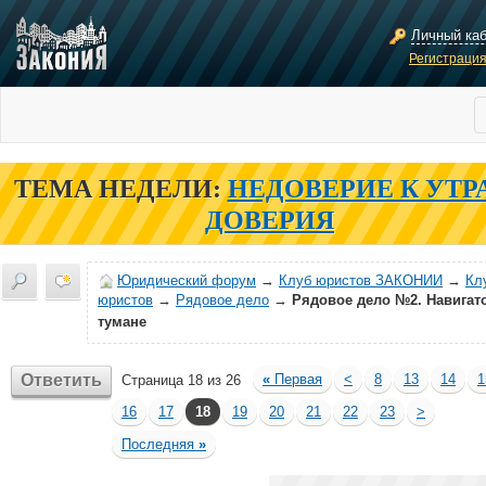
Личный ка
Регистраци
ТЕМА НЕДЕЛИ:
НЕДОВЕРИЕ К УТР
ДОВЕРИЯ
Юридический форум
→
Клуб юристов ЗАКОНИИ
→
Кл
юристов
→
Рядовое дело
→
Рядовое дело №2. Навигат
тумане
Ответить
«
Первая
<
8
13
14
1
Страница 18 из 26
16
17
18
19
20
21
22
23
>
Последняя
»