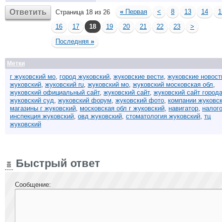
Ответить
«
Первая
<
8
13
14
1
Страница 18 из 26
16
17
18
19
20
21
22
23
>
Последняя
»
Метки
г жуковский мо
,
город жуковский
,
жуковские вести
,
жуковские новост
жуковский
,
жуковский ru
,
жуковский мо
,
жуковский московская обл
,
жуковский официальный сайт
,
жуковский сайт
,
жуковский сайт город
жуковский суд
,
жуковский форум
,
жуковский фото
,
компании жуковс
магазины г жуковский
,
московская обл г жуковский
,
навигатор
,
налог
инспекция жуковский
,
овд жуковский
,
стоматология жуковский
,
тц
жуковский
Быстрый ответ
Сообщение: