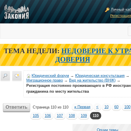
Личный ка
Регистраци
ТЕМА НЕДЕЛИ:
НЕДОВЕРИЕ К УТР
ДОВЕРИЯ
Юридический форум
→
Юридическая консультация
→
Миграционное право
→
Вид на жительство (ВНЖ)
→
Регистрация постоянно проживающего в РФ иностран
гражданина по месту жительства
Ответить
«
Первая
<
10
60
100
Страница 110 из 110
105
106
107
108
109
110
Опции темы