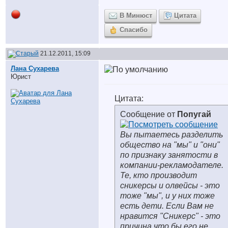
В Минюст
Цитата
Спасибо
21.12.2011, 15:09
Лана Сухарева
Юрист
Цитата:
Сообщение от
Попугай
Вы пытаетесь разделить
общество на "мы" и "они"
по признаку занятости в
компании-рекламодателе.
Те, кто производит
сникерсы и олвейсы - это
тоже "мы", и у них тоже
есть дети. Если Вам не
нравится "Сникерс" - это
причина что бы его не