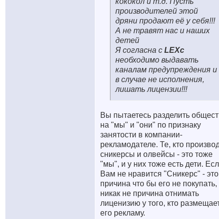
кококол и т.д. Пусть
производителей этой
дряни продают её у себя!!!
А не травят нас и наших
детей
Я согласна с
LEXc
необходимо выдавать
каналам предупреждения и
в случае не исполнения,
лишать лицензии!!!
Вы пытаетесь разделить общес
на "мы" и "они" по признаку
занятости в компании-
рекламодателе. Те, кто произво
сникерсы и олвейсы - это тоже
"мы", и у них тоже есть дети. Ес
Вам не нравится "Сникерс" - это
причина что бы его не покупать,
никак не причина отнимать
лиценизию у того, кто размещае
его рекламу.