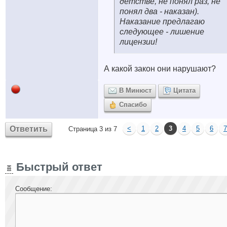
детстве, не понял раз, не
понял два - наказан).
Наказание предлагаю
следующее - лишение
лицензии!
А какой закон они нарушают?
В Минюст
Цитата
Спасибо
Ответить
<
1
2
3
4
5
6
7
Страница 3 из 7
Быстрый ответ
Сообщение: