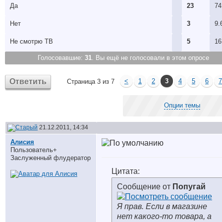
Да
23
74
Нет
3
9.
Не смотрю ТВ
5
16
Голосовавшие:
31
. Вы ещё не голосовали в этом опросе
Ответить
<
1
2
3
4
5
6
7
Страница 3 из 7
Опции темы
21.12.2011, 14:34
Алисия
Пользователь+
Заслуженный флудератор
Цитата:
Сообщение от
Попугай
Я прав. Если в магазине
нет какого-то товара, а