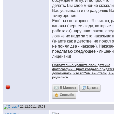
обсуждаем тему. И вопрос что
делать. Вы своё мнение сказали
Вас услышала и не разделяю В
точку зрения.
Ещё раз повторюсь. Я считаю, р
каналы (вернее люди, которые 
работают) нарушают закон, сле
логике их надо за это наказыват
(знаете как в детстве, не понял р
не понял два - наказан). Наказа
предлагаю следующее - лишени
лицензии!
__________________
Обязательно храните cвои детские
фотографии. Вдруг когда-то придетс
доказывать, что го**ом вы стали, а н
родились.
В Минюст
Цитата
Спасибо
21.12.2011, 15:53