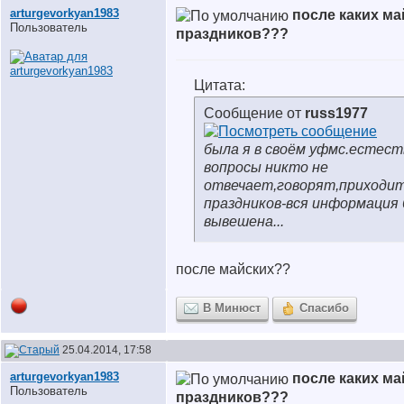
arturgevorkyan1983
после каких ма
Пользователь
праздников???
Цитата:
Сообщение от
russ1977
была я в своём уфмс.естест
вопросы никто не
отвечает,говорят,приходит
праздников-вся информация
вывешена...
после майских??
В Минюст
Спасибо
25.04.2014, 17:58
arturgevorkyan1983
после каких ма
Пользователь
праздников???