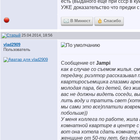
есть (выданого еще при ссср в к
УЖЕ доказательство что предки с
В Минюст
Спасибо
25.04.2014, 18:56
vlad2909
Пользователь
Сообщение от
Jampi
как в случае со съемом жилья. с
передачу, риэлтор рассказывал 
квартиросъемщика глазами аре
молодая пара, без детей, без ж
вас не должны видеть соседи, в
лить воду и тратить свет (хот
мы сами это все)платили воврем
побольше))
У меня коллега по работе, жила 
комнатной квартире в центре с 
вот она хотела сдать комнату,
женщине от 50-ти лет, без дете