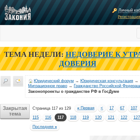
Личный ка
Регистраци
ТЕМА НЕДЕЛИ:
НЕДОВЕРИЕ К УТР
ДОВЕРИЯ
Юридический форум
→
Юридическая консультация
→
Миграционное право
→
Гражданство Российской Федерац
Законопроекты о гражданстве РФ в ГосДуме
Закрытая
«
Первая
<
17
67
107
Страница 117 из 129
тема
115
116
117
118
119
120
121
122
127
Последняя
»