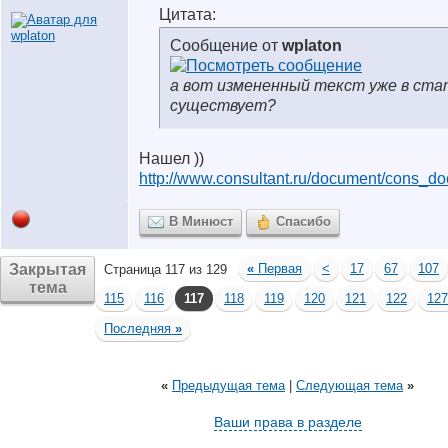
Цитата:
Сообщение от
wplaton
а вот измененный текст уже в ста
существует?
Нашел
))
http://www.consultant.ru/document/cons_
В Минюст
Спасибо
Закрытая
«
Первая
<
17
67
107
Страница 117 из 129
тема
115
116
117
118
119
120
121
122
127
Последняя
»
«
Предыдущая тема
|
Следующая тема
»
Ваши права в разделе