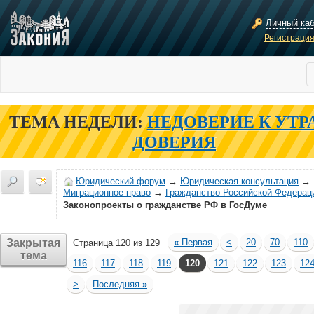
Личный ка
Регистраци
ТЕМА НЕДЕЛИ:
НЕДОВЕРИЕ К УТР
ДОВЕРИЯ
Юридический форум
→
Юридическая консультация
→
Миграционное право
→
Гражданство Российской Федерац
Законопроекты о гражданстве РФ в ГосДуме
Закрытая
«
Первая
<
20
70
110
Страница 120 из 129
тема
116
117
118
119
120
121
122
123
12
>
Последняя
»