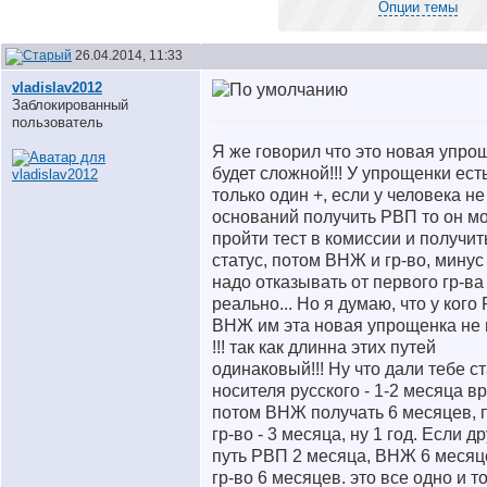
Опции темы
26.04.2014, 11:33
vladislav2012
Заблокированный
пользователь
Я же говорил что это новая упрощ
будет сложной!!! У упрощенки ест
только один +, если у человека не
оснований получить РВП то он м
пройти тест в комиссии и получит
статус, потом ВНЖ и гр-во, минус 
надо отказывать от первого гр-ва
реально... Но я думаю, что у кого
ВНЖ им эта новая упрощенка не
!!! так как длинна этих путей
одинаковый!!! Ну что дали тебе с
носителя русского - 1-2 месяца в
потом ВНЖ получать 6 месяцев, 
гр-во - 3 месяца, ну 1 год. Если д
путь РВП 2 месяца, ВНЖ 6 месяц
гр-во 6 месяцев. это все одно и т