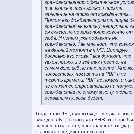
гражданства(это обязательное услов
т.е. ехать в посольство и писать
заявление на отказ от гражданства.
Потом его дождаться(стать лицом б
гражданства) выехать(!) вернуться, к
он сказал по приглашению кого-то от
сюда. И потом уже подавать на
гражданство. Так что вот, что говор
на данный момент в ФМС. Цитирую
дословно его слова " все думают, что
закон приняли и всё так просто, на
самом деле всё не так просто" Мне же
посоветовал подавать на РВП и не
терять времени. РВП не помеха и ник
не скажется отрицательно на получе
гражданства по этому закону, только
огромным плюсом будет.
Тогда, став ЛБГ, нужно будет получать нов
(уже для ЛБГ), потому что ВНЖ, которое бы
выдано по паспорту иностранного государс
становится недействительным.