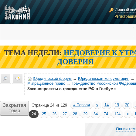
Личный ка
Регистраци
ТЕМА НЕДЕЛИ:
НЕДОВЕРИЕ К УТР
ДОВЕРИЯ
Юридический форум
→
Юридическая консультация
→
Миграционное право
→
Гражданство Российской Федерац
Законопроекты о гражданстве РФ в ГосДуме
Закрытая
«
Первая
<
14
19
20
Страница 24 из 129
тема
24
25
26
27
28
29
34
74
124
>
Опции тем