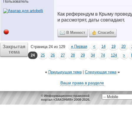
Пользователь
Как референдум в Крыму проведут
и рассмотрят, даты совпадают.
В Минюст
Спасибо
Закрытая
«
Первая
<
14
19
20
Страница 24 из 129
тема
24
25
26
27
28
29
34
74
124
>
«
Предыдущая тема
|
Следующая тема
»
Ваши права в разделе
© Информационно-правовой
портал «ЗАКОНИЯ» 2008-2026.