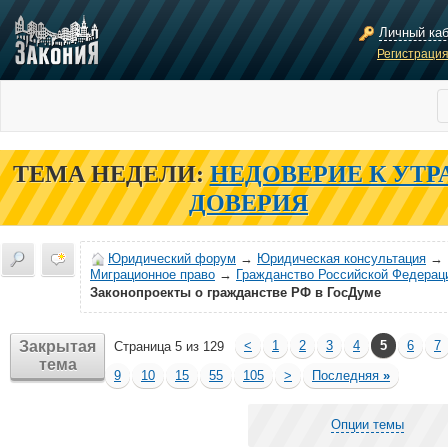
Личный ка
Регистраци
ТЕМА НЕДЕЛИ:
НЕДОВЕРИЕ К УТР
ДОВЕРИЯ
Юридический форум
→
Юридическая консультация
→
Миграционное право
→
Гражданство Российской Федерац
Законопроекты о гражданстве РФ в ГосДуме
Закрытая
<
1
2
3
4
5
6
7
Страница 5 из 129
тема
9
10
15
55
105
>
Последняя
»
Опции темы