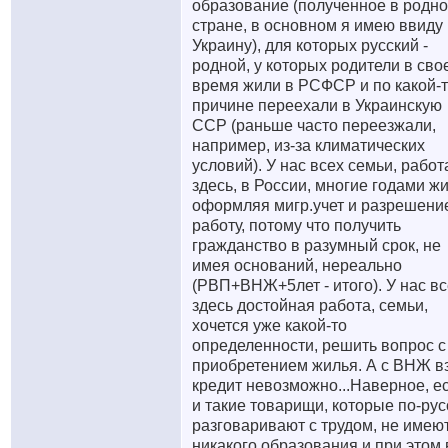
образование (полученное в родн
стране, в основном я имею ввиду
Украину), для которых русский -
родной, у которых родители в сво
время жили в РСФСР и по какой-
причине переехали в Украинскую
ССР (раньше часто переезжали,
например, из-за климатических
условий). У нас всех семьи, работ
здесь, в России, многие годами жи
оформляя мигр.учет и разрешени
работу, потому что получить
гражданство в разумный срок, не
имея оснований, нереально
(РВП+ВНЖ+5лет - итого
). У нас в
здесь достойная работа, семьи,
хочется уже какой-то
определенности, решить вопрос с
приобретением жилья. А с ВНЖ в
кредит невозможно...Наверное, е
и такие товарищи, которые по-рус
разговаривают с трудом, не имею
никакого образования и при этом 