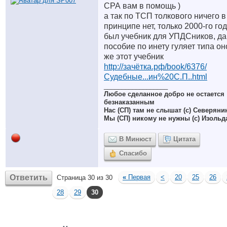
СРА вам в помощь )
а так по ТСП толкового ничего в
принципе нет, только 2000-го го
был учебник для УПДСников, да
пособие по инету гуляет типа он
же этот учебник
http://зачётка.рф/book/6376/
Судебные...ин%20С.П..html
__________________
Любое сделанное добро не остается
безнаказанным
Нас (СП) там не слышат (с) Северяни
Мы (СП) никому не нужны (с) Изольд
В Минюст
Цитата
Спасибо
Ответить
«
Первая
<
20
25
26
Страница 30 из 30
28
29
30