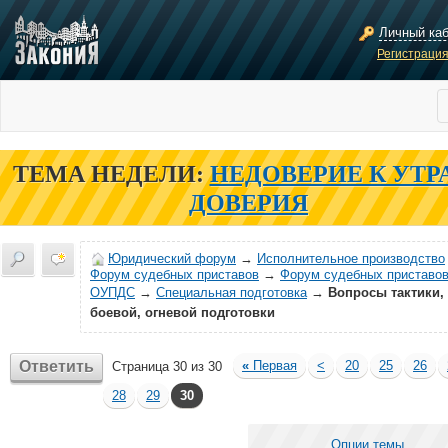
Личный ка
Регистраци
ТЕМА НЕДЕЛИ:
НЕДОВЕРИЕ К УТР
ДОВЕРИЯ
Юридический форум
→
Исполнительное производство
Форум судебных приставов
→
Форум судебных приставов
ОУПДС
→
Специальная подготовка
→
Вопросы тактики,
боевой, огневой подготовки
Ответить
«
Первая
<
20
25
26
Страница 30 из 30
28
29
30
Опции темы