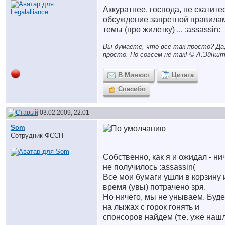
Аккуратнее, господа, не скатите
обсуждение запретной правила
темы (про жилетку) ... :assassin:
__________________
Вы думаете, что все так просто? Да,
просто. Но совсем не так! © A.Эйншт
В Минюст
Цитата
Спасибо
03.02.2009, 22:01
Som
Сотрудник ФССП
Собственно, как я и ожидал - ни
не получилось :assassin
(
Все мои бумаги ушли в корзину 
время (увы) потрачено зря.
Но ничего, мы не унываем. Буд
на лыжах с горок гонять и
спонсоров найдем (т.е. уже нашл