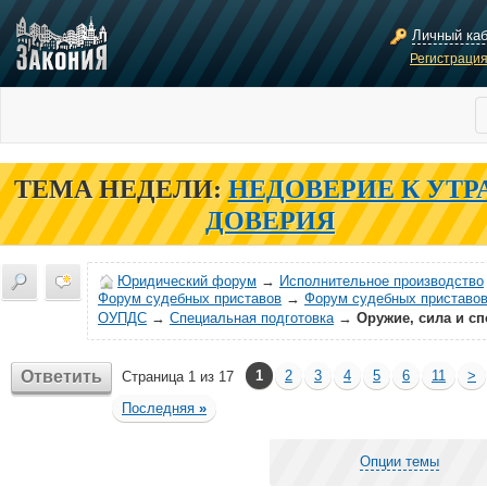
Личный ка
Регистраци
ТЕМА НЕДЕЛИ:
НЕДОВЕРИЕ К УТР
ДОВЕРИЯ
Юридический форум
→
Исполнительное производство
Форум судебных приставов
→
Форум судебных приставов
ОУПДС
→
Специальная подготовка
→
Оружие, сила и сп
Ответить
1
2
3
4
5
6
11
>
Страница 1 из 17
Последняя
»
Опции темы