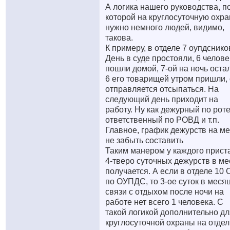
А логика нашего руководства, п
которой на круглосуточную охра
нужно немного людей, видимо,
такова.
К примеру, в отделе 7 оупдснико
День в суде простояли, 6 челове
пошли домой, 7-ой на ночь оста
6 его товарищей утром пришли,
отправляется отсыпаться. На
следующий день приходит на
работу. Ну как дежурный по роте
ответственный по РОВД и т.п.
Главное, график дежурств на м
не забыть составить
Таким манером у каждого прист
4-тверо суточных дежурств в ме
получается. А если в отделе 10
по ОУПДС, то 3-ое суток в месяц
связи с отдыхом после ночи на
работе нет всего 1 человека. С
такой логикой дополнительно дл
круглосуточной охраны на отдел