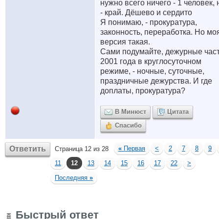
нужно всего ничего - 1 человек, 
- край. Дёшево и сердито
Я понимаю, - прокуратура,
законность, переработка. Но мо
версия такая.
Сами подумайте, дежурные част
2001 года в круглосуточном
режиме, - ночные, суточные,
праздничные дежурства. И где
доплаты, прокуратура?
В Минюст
Цитата
Спасибо
Ответить
«
Первая
<
2
7
8
9
Страница 12 из 28
11
12
13
14
15
16
17
22
>
Последняя
»
Быстрый ответ