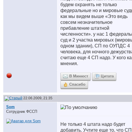
будем охранять не только
федеральные но и мировые суд
как мы видем выше «Это ведь
совсем незначительное
прибавление штатной
численности». у нас 1 федерал
суд и 2 участка мировых (миров
одном здании), СП по ОУПДС 4
человека, для ночного дежурств
считаю еще 4 СП надо. У кого к
мнения.
В Минюст
Цитата
Спасибо
22.06.2009, 21:35
Som
Сотрудник ФССП
Не только 4 штата надо будет
добавить. Учтите еще то, что СП