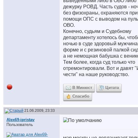
выведенными либо в ОВО либо 
дежурку РОВД. Часть судов - но
без физохраны, охраняются при
помощи ОПС с выводом на пуль
ОВО.
Конечно, судьям и Судебному
департаменту хотелось бы, что
ночью в суде здоровый мужчина
форме и с резиновой палкой сид
а не немощная бабушка с веник
Тем более, когда суд только что
отремонтировали. Вот и давят "
чести" на наше руководство.
В Минюст
Цитата
Спасибо
21.06.2009, 23:33
Alex69-ipristav
Пользователь
мэр москвы не доплачивает тол