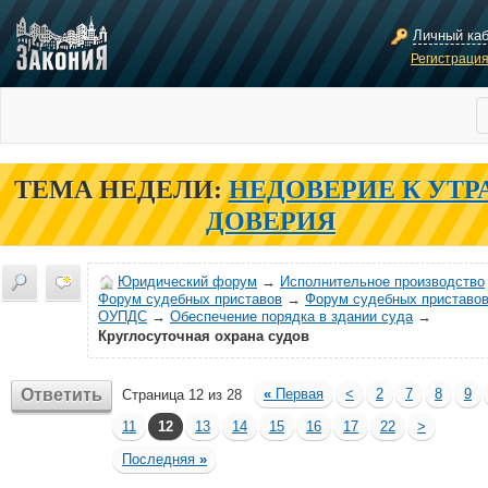
Личный ка
Регистраци
ТЕМА НЕДЕЛИ:
НЕДОВЕРИЕ К УТР
ДОВЕРИЯ
Юридический форум
→
Исполнительное производство
Форум судебных приставов
→
Форум судебных приставов
ОУПДС
→
Обеспечение порядка в здании суда
→
Круглосуточная охрана судов
Ответить
«
Первая
<
2
7
8
9
Страница 12 из 28
11
12
13
14
15
16
17
22
>
Последняя
»