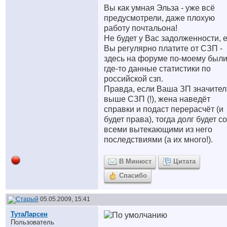
Вы как умная Эльза - уже всё
предусмотрели, даже плохую
работу почтальона!
Не будет у Вас задолженности, 
Вы регулярно платите от СЗП -
здесь на форуме по-моему был
где-то данные статистики по
российской сзп.
Правда, если Ваша ЗП значител
выше СЗП (!), жена наведёт
справки и подаст перерасчёт (и
будет права), тогда долг будет со
всеми вытекающими из него
последствиями (а их много!).
В Минюст
Цитата
Спасибо
05.05.2009, 15:41
ТутаЛарсен
Пользователь