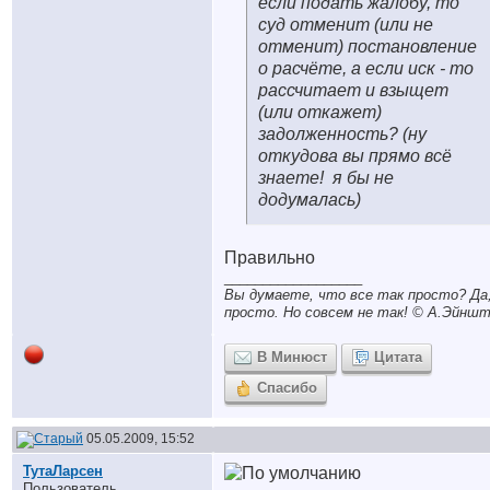
если подать жалобу, то
суд отменит (или не
отменит) постановление
о расчёте, а если иск - то
рассчитает и взыщет
(или откажет)
задолженность? (ну
откудова вы прямо всё
знаете!
я бы не
додумалась)
Правильно
__________________
Вы думаете, что все так просто? Да,
просто. Но совсем не так! © A.Эйншт
В Минюст
Цитата
Спасибо
05.05.2009, 15:52
ТутаЛарсен
Пользователь