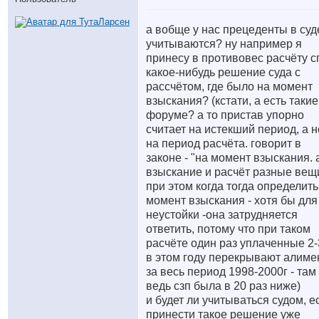
а вобще у нас прецеденты в суд
учитываются? ну например я
принесу в противовес расчёту с
какое-нибудь решение суда с
рассчётом, где было на момент
взыскания? (кстати, а есть такие
форуме? а то пристав упорно
считает на истекший период, а н
на период расчёта. говорит в
законе - "на момент взыскания. 
взыскание и расчёт разные вещи
при этом когда тогда определить
момент взыскания - хотя бы для
неустойки -она затрудняется
ответить, потому что при таком
расчёте один раз уплаченные 2-
в этом году перекрывают алиме
за весь период 1998-2000г - там
ведь сзп была в 20 раз ниже)
и будет ли учитываться судом, е
принести такое решение уже