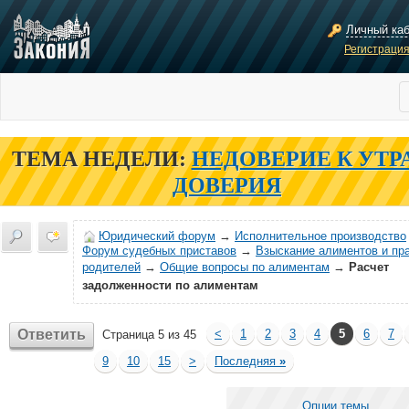
Личный ка
Регистраци
ТЕМА НЕДЕЛИ:
НЕДОВЕРИЕ К УТР
ДОВЕРИЯ
Юридический форум
→
Исполнительное производство
Форум судебных приставов
→
Взыскание алиментов и пр
родителей
→
Общие вопросы по алиментам
→
Расчет
задолженности по алиментам
Ответить
<
1
2
3
4
5
6
7
Страница 5 из 45
9
10
15
>
Последняя
»
Опции темы