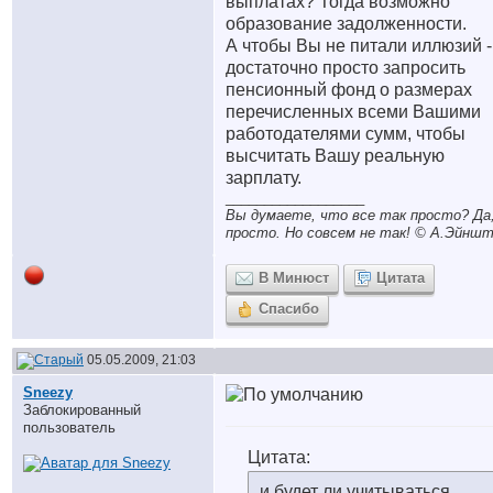
выплатах? Тогда возможно
образование задолженности.
А чтобы Вы не питали иллюзий -
достаточно просто запросить
пенсионный фонд о размерах
перечисленных всеми Вашими
работодателями сумм, чтобы
высчитать Вашу реальную
зарплату.
__________________
Вы думаете, что все так просто? Да,
просто. Но совсем не так! © A.Эйншт
В Минюст
Цитата
Спасибо
05.05.2009, 21:03
Sneezy
Заблокированный
пользователь
Цитата:
и будет ли учитываться