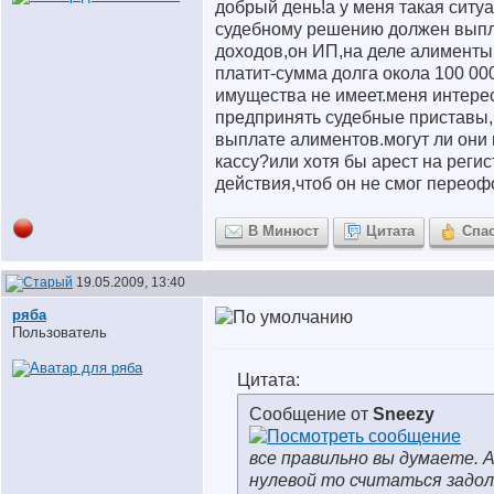
добрый день!а у меня такая ситу
судебному решению должен выпла
доходов,он ИП,на деле алименты
платит-сумма долга окола 100 00
имущества не имеет.меня интерес
предпринять судебные приставы,
выплате алиментов.могут ли они 
кассу?или хотя бы арест на реги
действия,чтоб он не смог перео
В Минюст
Цитата
Спа
19.05.2009, 13:40
ряба
Пользователь
Цитата:
Сообщение от
Sneezy
все правильно вы думаете. А
нулевой то считаться задо