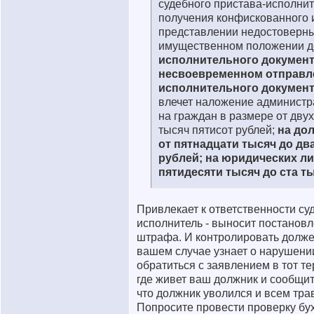
судебного пристава-исполните
получения конфискованного 
представлении недостоверны
имущественном положении д
исполнительного документ
несвоевременном отправл
исполнительного документа
влечет наложение админист
на граждан в размере от двух
тысяч пятисот рублей;
на до
от пятнадцати тысяч до дв
рублей; на юридических лиц
пятидесяти тысяч до ста т
Привлекает к ответственности су
исполнитель - выносит постанов
штрафа. И контролировать должен
вашем случае узнает о нарушен
обратиться с заявлением в тот т
где живет ваш должник и сообщи
что должник уволился и всем трав
Попросите провести проверку бу