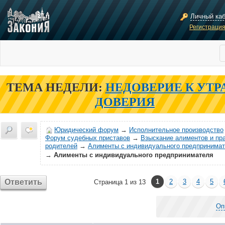
Личный ка
Регистраци
ТЕМА НЕДЕЛИ:
НЕДОВЕРИЕ К УТР
ДОВЕРИЯ
Юридический форум
→
Исполнительное производство
Форум судебных приставов
→
Взыскание алиментов и пр
родителей
→
Алименты с индивидуального предпринима
→
Алименты с индивидуального предпринимателя
Ответить
1
2
3
4
5
Страница 1 из 13
Оп