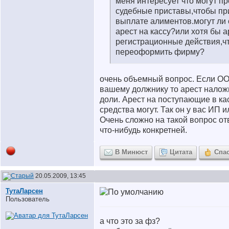
меня интересует что могут п
судебные приставы,чтобы при
выплате алиментов.могут ли
арест на кассу?или хотя бы а
регистрационные действия,чт
переоформить фирму?
очень объемный вопрос. Если О
вашему должнику то арест налож
доли. Арест на поступающие в к
средства могут. Так он у вас ИП
Очень сложно на такой вопрос от
что-нибудь конкретней.
В Минюст
Цитата
Спа
20.05.2009, 13:45
ТутаЛарсен
Пользователь
а что это за фз?