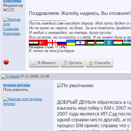
Королева
Модератор
ФССП
Поздравляем. Жалобу, надеюсь, Вы отозвали
__________________
Пусть каждый сам находит дорогу. Мой путь будет в 
Но не виню ни черта, ни Бога. За все платить придетс
Я любил и ненавидел, но теперь душа пуста.
Все исчезло, не осталось и следа. И не знает боли в гр
В личке не консультирую
В Минюст
Цитата
Спасибо
27.11.2009, 13:38
ягодка-ipristav
Пользователь
ДОБРЫЙ ДЕНЬ!я обратилась в су
взыскать неустойку с БМ с 2007 п
2007 года является ИП.Суд пост
одной справки нет,то другой)...и 
процесс БМ принёс справку что с