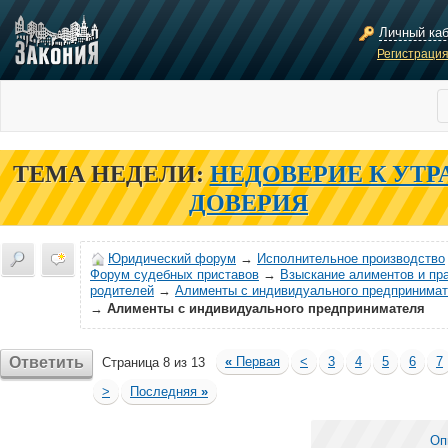
Личный ка
Регистраци
ТЕМА НЕДЕЛИ:
НЕДОВЕРИЕ К УТР
ДОВЕРИЯ
Юридический форум
→
Исполнительное производство
Форум судебных приставов
→
Взыскание алиментов и пр
родителей
→
Алименты с индивидуального предпринима
→
Алименты с индивидуального предпринимателя
Ответить
«
Первая
<
3
4
5
6
7
Страница 8 из 13
>
Последняя
»
Оп