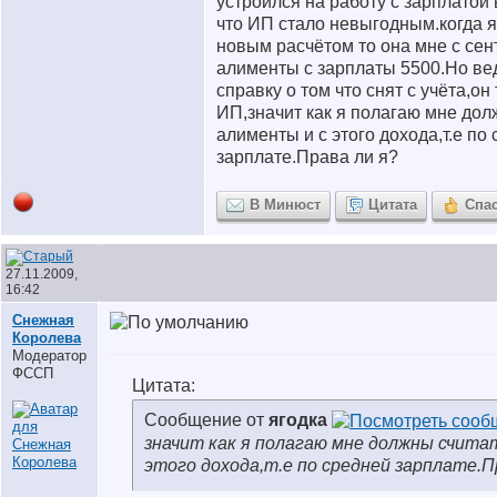
устроился на работу с зарплатой
что ИП стало невыгодным.когда я
новым расчётом то она мне с сен
алименты с зарплаты 5500.Но вед
справку о том что снят с учёта,он
ИП,значит как я полагаю мне дол
алименты и с этого дохода,т.е по
зарплате.Права ли я?
В Минюст
Цитата
Спа
27.11.2009,
16:42
Снежная
Королева
Модератор
ФССП
Цитата:
Сообщение от
ягодка
значит как я полагаю мне должны счита
этого дохода,т.е по средней зарплате.П