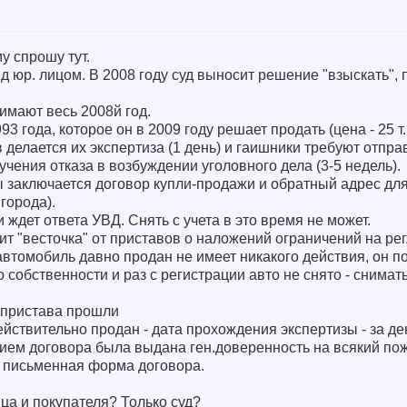
у спрошу тут.
ед юр. лицом. В 2008 году суд выносит решение "взыскать",
имают весь 2008й год.
3 года, которое он в 2009 году решает продать (цена - 25 т.
делается их экспертиза (1 день) и гаишники требуют отпра
учения отказа в возбуждении уголовного дела (3-5 недель).
заключается договор купли-продажи и обратный адрес для
 города).
ждет ответа УВД. Снять с учета в это время не может.
т "весточка" от приставов о наложений ограничений на рег.
втомобиль давно продан не имеет никакого действия, он по
 собственности и раз с регистрации авто не снято - снимат
 пристава прошли
ействительно продан - дата прохождения экспертизы - за де
ием договора была выдана ген.доверенность на всякий по
я письменная форма договора.
ца и покупателя? Только суд?