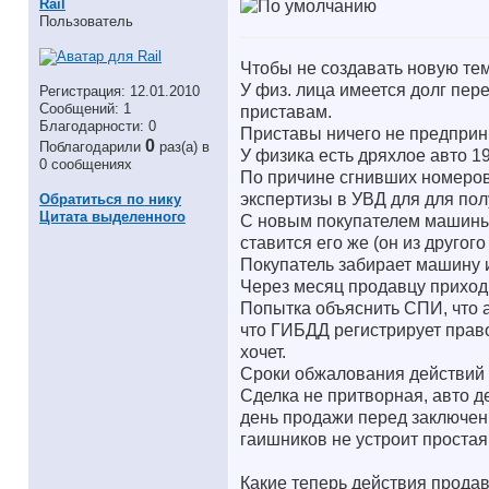
Rail
Пользователь
Чтобы не создавать новую тем
У физ. лица имеется долг пер
Регистрация: 12.01.2010
Сообщений: 1
приставам.
Благодарности: 0
Приставы ничего не предприн
0
Поблагодарили
раз(а) в
У физика есть дряхлое авто 199
0 сообщениях
По причине сгнивших номеров 
экспертизы в УВД для для пол
Обратиться по нику
Цитата выделенного
С новым покупателем машины 
ставится его же (он из другого
Покупатель забирает машину и 
Через месяц продавцу приходи
Попытка объяснить СПИ, что а
что ГИБДД регистрирует право
хочет.
Сроки обжалования действий
Сделка не притворная, авто д
день продажи перед заключен
гаишников не устроит проста
Какие теперь действия продав