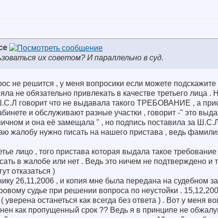
ce
оваться их советом? И параллельно в суд.
рос не решится , у меня вопросики если можете подскажите
ла не обязательно привлекать в качестве третьего лица . Н
Ш.С.Л говорит что не выдавала такого ТРЕБОВАНИЕ , а при
абинете и обслуживают разные участки , говорит -" это выдал
ичном и она её замещала " , но подпись поставила за Ш.С.Л 
аю жалобу нужно писать на нашего пристава , ведь фамилия 
етье лицо , того пристава которая выдала такое требование
ать в жалобе или нет . Ведь это ничем не подтверждено и т
ут отказаться )
ку 26,11,2006 , и копия мне была передана на судебном за
ровому судье при решении вопроса по неустойки . 15,12,200
 уверена останеться как всегда без ответа ) . Вот у меня в
ценен как пропущенный срок ?? Ведь я в принципе не обжа