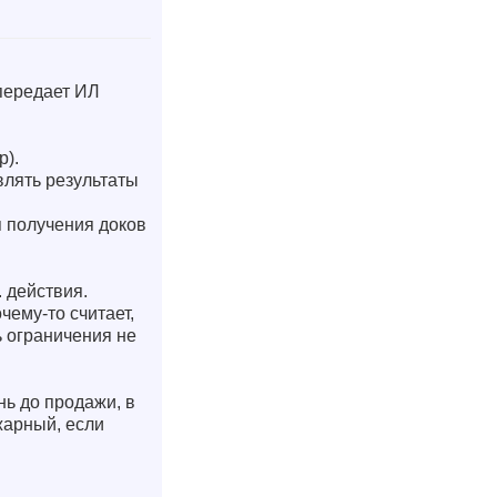
 передает ИЛ
р).
влять результаты
 получения доков
 действия.
чему-то считает,
ь ограничения не
нь до продажи, в
жарный, если