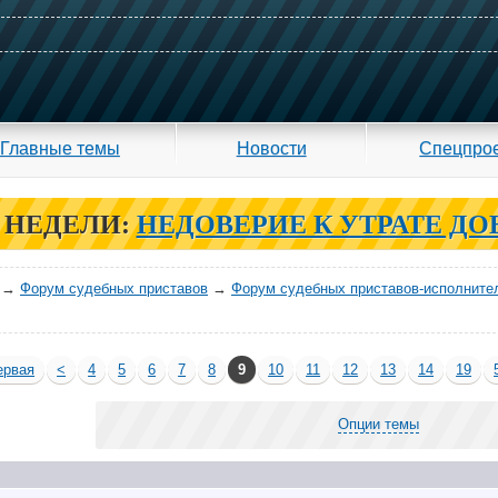
Главные темы
Новости
Спецпро
 НЕДЕЛИ:
НЕДОВЕРИЕ К УТРАТЕ ДО
→
Форум судебных приставов
→
Форум судебных приставов-исполните
рвая
<
4
5
6
7
8
9
10
11
12
13
14
19
Опции темы