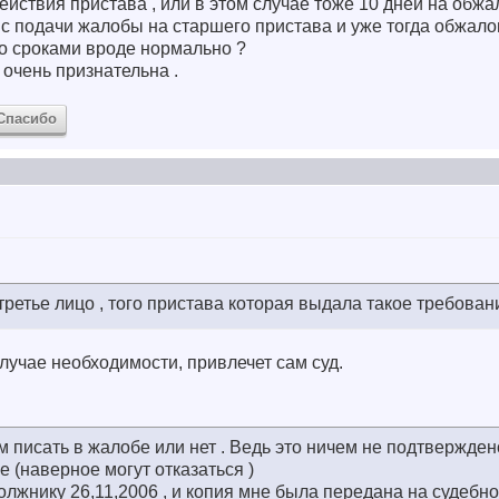
ействия пристава , или в этом случае тоже 10 дней на обжа
с подачи жалобы на старшего пристава и уже тогда обжало
и со сроками вроде нормально ?
 очень признательна .
Спасибо
третье лицо , того пристава которая выдала такое требован
 случае необходимости, привлечет сам суд.
м писать в жалобе или нет . Ведь это ничем не подтвержден
не (наверное могут отказаться )
лжнику 26,11,2006 , и копия мне была передана на судебн