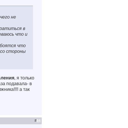
чего не
братиться в
еваюсь что и
 боятся что
 со стороны
вления
, я только
аза подавала- в
ника!!!! а так
#
84