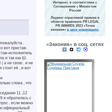
Интернет, в соответствии с
Соглашением с Минюстом
России
Лауреат отраслевой премии в
области правового PR LEGAL
PR AWARDS 2023 «Точка
кипения»
в двух номинациях
.
 пожалуйста .
«Закония» в соц. сетях
о вот пристав-
став-исполнитель
а я так как Ш.
( а не свою . и не
стоит её , и вот
 и
олько слова , что
седании 11 ,12
9 я обратилась с
опрос , если можно
лую официальный