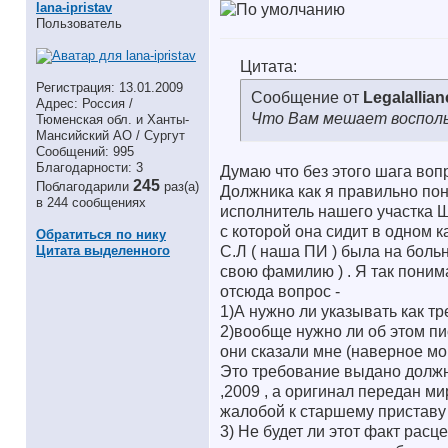
lana-ipristav
Пользователь
Цитата:
Регистрация: 13.01.2009
Сообщение от
Legalallian
Адрес: Россия /
Что Вам мешает воспольз
Тюменская обл. и Ханты-
Мансийский АО / Сургут
Сообщений: 995
Благодарности: 3
Думаю что без этого шага воп
245
Поблагодарили
раз(а)
Должника как я правильно поня
в 244 сообщениях
исполнитель нашего участка 
с которой она сидит в одном к
Обратиться по нику
Цитата выделенного
С.Л ( наша ПИ ) была на больн
свою фамилию ) . Я так поним
отсюда вопрос -
1)А нужно ли указывать как тр
2)вообще нужно ли об этом пис
они сказали мне (наверное мог
Это требование выдано должни
,2009 , а оригинал передан ми
жалобой к старшему приставу (
3) Не будет ли этот факт рас