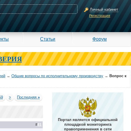
Личный кабинет
Регистрация
екты
Статьи
Форум
ВЕРИЯ
лей
→
Общие вопросы по исполнительному производству
→
Вопрос к
59
>
Последняя
»
Портал является официальной
площадкой мониторинга
#
81
правоприменения в сети