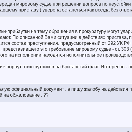
 передан мировому судье при решении вопроса по неустойки .
аршему приставу ( уверена останеться как всегда без ответа 
утки-прибаутки на тему обращения в прокуратуру могут удари
жидают. По описанной Вами ситуации в действиях пристава,
жится состав преступления, предусмотренный ст. 292 УК РФ
а, представившего это требование мировому судье - ст. 30
 кого на исполнении находится исполнительное производство
кие порвут этих шутников на британский флаг. Интересно - 
алую официальный документ , а пишу жалобу на действия п
й на обжалование . ??