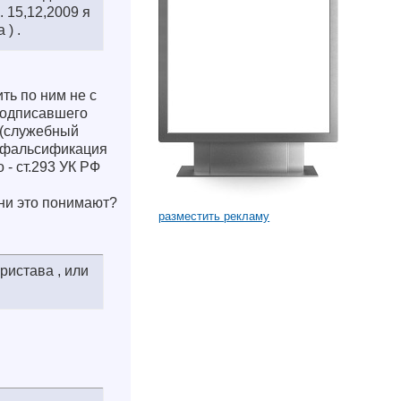
 15,12,2009 я
) .
ть по ним не с
 подписавшего
 (служебный
3 (фальсификация
 - ст.293 УК РФ
они это понимают?
разместить рекламу
ристава , или