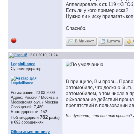
Аппелировать к ст. 119 ФЗ "О
Есть ли у кого пример иска?
Нужно ли к иску прилагать ко
Спасибо.
В Минюст
Цитата
12.01.2010, 21:24
Legalalliance
Супермодератор
В принципе, Вы правы. Право
автомобиля, что должно быть
Регистрация: 20.03.2009
автомобилем, в том числе в п
Адрес: Россия / Москва и
обжалование действий прошли
Московская обл. / Москва
препятствий в пользовании а
Сообщений: 7,480
__________________
Благодарности: 152
Вы думаете, что все так просто? Д
762
Поблагодарили
раз(а)
в 692 сообщениях
Обратиться по нику