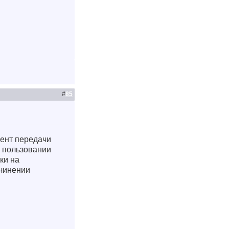
#
85
мент передачи
в пользовании
ки на
ечинении