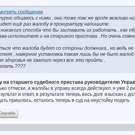
турно общаюсь с ними , они тоже так же вроде вежливо ни
идят ещё раз жалобу в прокуратуру напишите .
никакого способа что бы заставить их работать , как о
тава-исполнителя и на старшего пристава . Но очень сомн
ься что жалоба будет со стороны должника , но ведь не
теля . наверное установка такая лишь бы не было жалоб
ля здоровья не хватит через все это пройти .
елать ????
у на старшего судебного пристава руководителю Упра
лько отписки, а жалобы в управу всегда действуют. я уже 2 р
ультат и ответ, в результате теперь весь долг взыскан с долж
ать пришлось, осталось теперь в суд на неустойку подать
Спасибо