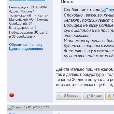
Цитата:
Регистрация: 23.06.2009
Сообщение от
lana
Адрес: Россия /
Спокойно , вежливо ,куль
Тюменская обл. и Ханты-
Мансийский АО / Тюмень
делают , похихикивают с
Сообщений: 64
Вообщем не вижу больше 
Благодарности: 0
суд с жалобой и на прис
36
Поблагодарили
раз(а)
это поможет .
в 36 сообщениях
Я понимаю приставы боят
Обратиться по нику
будет со стороны взыска
Цитата выделенного
должников , а у взыскате
ну вот что ещё можно сд
Действительно пишите
жалоб
так и делаю, прокуратура - то
течение 30 дней получала и рез
неизвестно сколько еще бы жд
В Минюст
Цитата
12.01.2010, 17:42