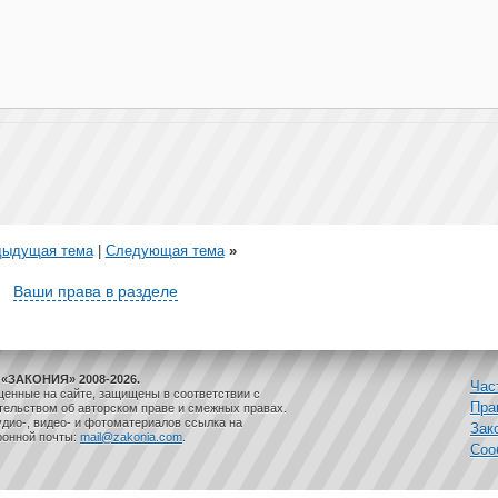
дыдущая тема
|
Следующая тема
»
Ваши права в разделе
«ЗАКОНИЯ» 2008-2026.
Час
щенные на сайте, защищены в соответствии с
Пра
ельством об авторском праве и смежных правах.
дио-, видео- и фотоматериалов ссылка на
Зак
ронной почты:
mail@zakonia.com
.
Соо