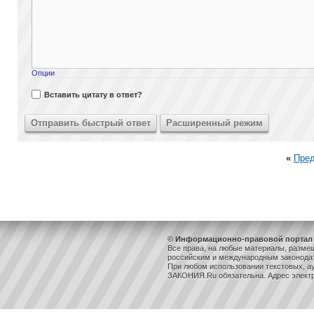
Опции
Вставить цитату в ответ?
«
Пре
© Информационно-правовой портал 
Все права, на любые материалы, разме
российским и международным законодат
При любом использовании текстовых, ау
ЗАКОНИЯ.Ru обязательна. Адрес элект