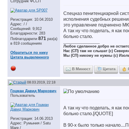
Сотрудник ФССП
Спецназ пенитенциарной сис
исполнения судебных решений 
Регистрация: 10.04.2010
Адрес: / /
это управление подчинено М
Сообщений: 9,912
А так ну что поделать, я как п
Благодарности: 283
больно стало.
871
Поблагодарили
раз(а)
__________________
в 819 сообщениях
Любое сделанное добро не остает
Нас (СП) там не слышат (с) Северя
Обратиться по нику
Мы (СП) никому не нужны (с) Изол
Цитата выделенного
В Минюст
Цитата
08.03.2019, 22:18
Гоцман Давид Маркович
Пользователь
А так ну что поделать, я как п
больно стало.[/QUOTE]
Регистрация: 14.06.2013
Адрес: Румыния / Satu
В 90-х было только начало....
Mare /