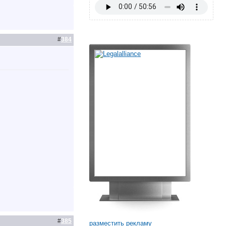
#
384
#
385
разместить рекламу