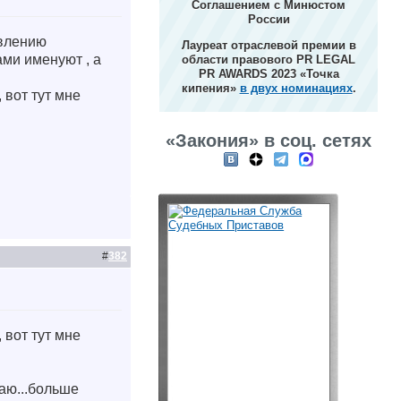
Соглашением с Минюстом
России
авлению
Лауреат отраслевой премии в
ми именуют , а
области правового PR LEGAL
PR AWARDS 2023 «Точка
кипения»
в двух номинациях
.
 вот тут мне
«Закония» в соц. сетях
#
382
 вот тут мне
чаю...больше