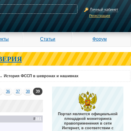
Личный кабинет
Регистрация
екты
Статьи
Форум
ВЕРИЯ
→
История ФССП в шевронах и нашивках
5
36
37
38
39
Портал является официальной
площадкой мониторинга
#
381
правоприменения в сети
Интернет, в соответствии с