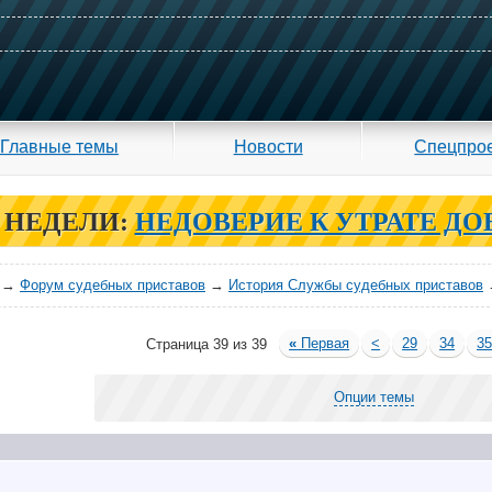
Главные темы
Новости
Спецпро
 НЕДЕЛИ:
НЕДОВЕРИЕ К УТРАТЕ ДО
→
Форум судебных приставов
→
История Службы судебных приставов
«
Первая
<
29
34
3
Страница 39 из 39
Опции темы