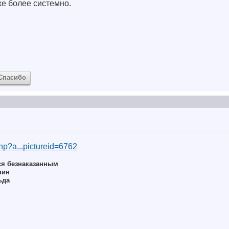
уже более системно.
Спасибо
php?a...pictureid=6762
ся безнаказанным
нин
ьда