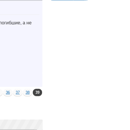
погибшие, а не
5
36
37
38
39