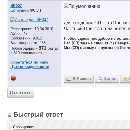
SP007
Сотрудник ФССП
для сведения ЧП - это Чрезвы
Частный Пристав, тем более п
Регистрация: 10.04.2010
Адрес: / /
__________________
Сообщений: 9,912
Любое сделанное добро не остает
Благодарности: 283
Нас (СП) там не слышат (с) Северя
871
Мы (СП) никому не нужны (с) Изол
Поблагодарили
раз(а)
в 819 сообщениях
Обратиться по нику
Цитата выделенного
В Минюст
Цитата
Ответить
Быстрый ответ
Сообщение: