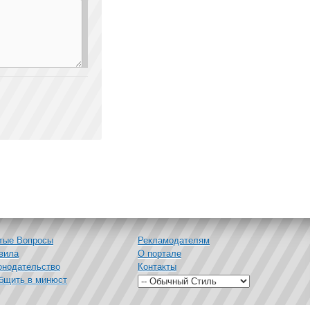
тые Вопросы
Рекламодателям
вила
О портале
онодательство
Контакты
бщить в минюст