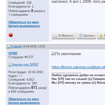
хаотично. А вот с 2009 -того 
Сообщений: 150
Благодарности: 1
8
Поблагодарили
раз(а) в
7 сообщениях
Обратиться по нику
Цитата выделенного
В Минюст
Цитата
14.03.2019, 11:52
SP007
Сотрудник ФССП
https://forum.zakonia.ru/album.
__________________
Регистрация: 10.04.2010
Любое сделанное добро не остает
Адрес: / /
Нас (СП) там не слышат (с) Северя
Сообщений: 9,912
Мы (СП) никому не нужны (с) Изол
Благодарности: 283
871
Поблагодарили
раз(а)
в 819 сообщениях
Обратиться по нику
Цитата выделенного