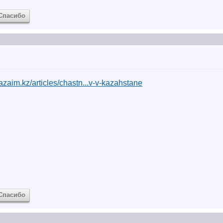
Спасибо
azaim.kz/articles/chastn...v-v-kazahstane
Спасибо