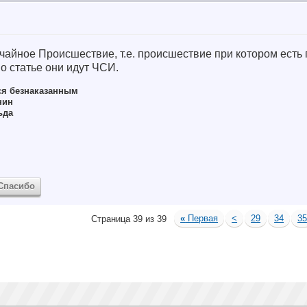
чайное Происшествие, т.е. происшествие при котором есть 
о статье они идут ЧСИ.
ся безнаказанным
нин
ьда
Спасибо
«
Первая
<
29
34
3
Страница 39 из 39