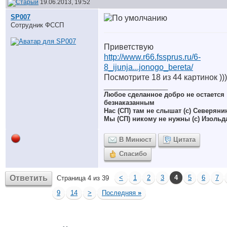
19.06.2013, 19:52
SP007
Сотрудник ФССП
Приветствую
http://www.r66.fssprus.ru/6-
8_ijunja...jonogo_bereta/
Посмотрите 18 из 44 картинок )))
__________________
Любое сделанное добро не остается
безнаказанным
Нас (СП) там не слышат (с) Северяни
Мы (СП) никому не нужны (с) Изольд
В Минюст
Цитата
Спасибо
Ответить
<
1
2
3
4
5
6
7
Страница 4 из 39
9
14
>
Последняя
»