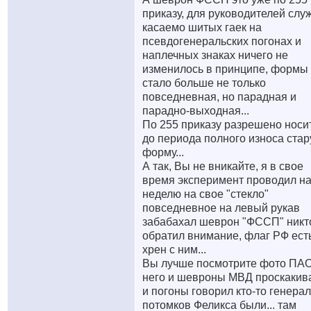
приказу, для руководителей слу
касаемо шитых гаек на
псевдогенеральских погонах и
наплечных знаках ничего не
изменилось в принципе, формы
стало больше не только
повседневная, но парадная и
парадно-выходная...
По 255 приказу разрешено носи
до периода полного износа ста
форму...
А так, Вы не вникайте, я в свое
время эксперимент проводил н
неделю на свое "стекло"
повседневное на левый рукав
забабахал шеврон "ФССП" никт
обратил внимание, флаг РФ ест
хрен с ним...
Вы лучше посмотрите фото ПАО
него и шевроны МВД проскакив
и погоны говорил кто-то генера
потомков Феликса были... там