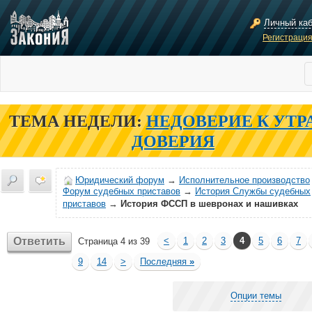
Личный ка
Регистраци
ТЕМА НЕДЕЛИ:
НЕДОВЕРИЕ К УТР
ДОВЕРИЯ
Юридический форум
→
Исполнительное производство
Форум судебных приставов
→
История Службы судебных
приставов
→
История ФССП в шевронах и нашивках
Ответить
<
1
2
3
4
5
6
7
Страница 4 из 39
9
14
>
Последняя
»
Опции темы