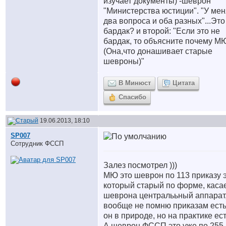
изучает документы) -шеврон
"Министерства юстиции". "У мен
два вопроса и оба разных"...Это
бардак? и второй: "Если это не
бардак, то объясните почему М
(Она,что донашивает старые
шевроны)"
В Минюст
Цитата
Спасибо
19.06.2013, 18:10
SP007
Сотрудник ФССП
Залез посмотрел )))
МЮ это шеврон по 113 приказу 
который старый по форме, каса
шеврона централььный аппарат,
вообще не помню приказам есть
он в природе, но на практике ест
А шеврон ФССП это уже по 255