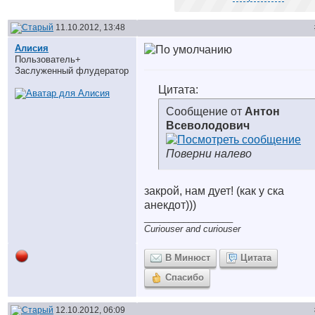
11.10.2012, 13:48
Алисия
Пользователь+
Заслуженный флудератор
Цитата:
Сообщение от
Антон
Всеволодович
Поверни налево
закрой, нам дует! (как у ска
анекдот)))
__________________
Curiouser and curiouser
В Минюст
Цитата
Спасибо
12.10.2012, 06:09