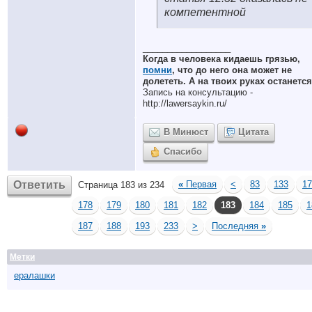
компетентной
__________________
Когда в человека кидаешь грязью,
помни
, что до него она может не
долететь. А на твоих руках останется
Запись на консультацию -
http://lawersaykin.ru/
В Минюст
Цитата
Спасибо
Ответить
«
Первая
<
83
133
17
Страница 183 из 234
178
179
180
181
182
183
184
185
1
187
188
193
233
>
Последняя
»
Метки
ералашки