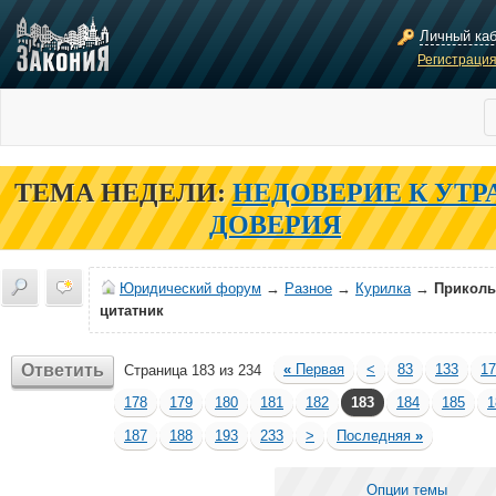
Личный ка
Регистраци
ТЕМА НЕДЕЛИ:
НЕДОВЕРИЕ К УТР
ДОВЕРИЯ
Юридический форум
→
Разное
→
Курилка
→
Прикол
цитатник
Ответить
«
Первая
<
83
133
17
Страница 183 из 234
178
179
180
181
182
183
184
185
1
187
188
193
233
>
Последняя
»
Опции темы