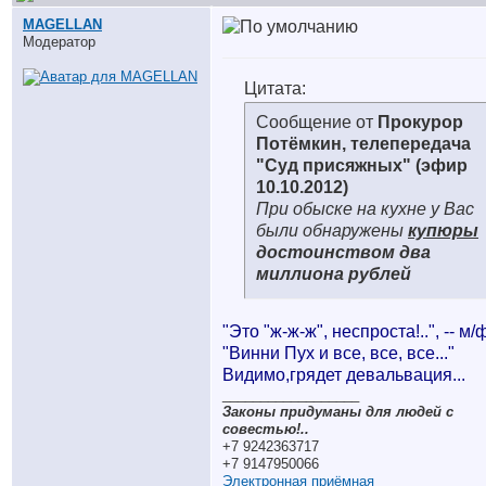
MAGELLAN
Модератор
Цитата:
Сообщение от
Прокурор
Потёмкин, телепередача
"Суд присяжных" (эфир
10.10.2012)
При обыске на кухне у Вас
были обнаружены
купюры
достоинством два
миллиона рублей
"Это "ж-ж-ж", неспроста!..", -- м/
"Винни Пух и все, все, все..."
Видимо,грядет девальвация...
__________________
Законы придуманы для людей с
совестью!..
+7 9242363717
+7 9147950066
Электронная приёмная