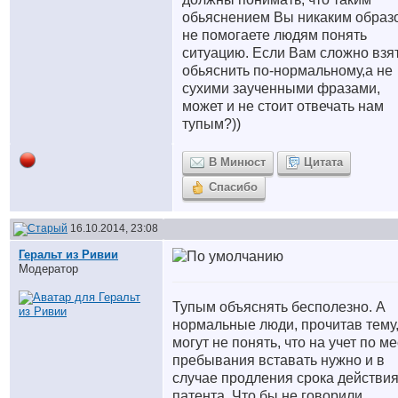
обьяснением Вы никаким образ
не помогаете людям понять
ситуацию. Если Вам сложно взят
обьяснить по-нормальному,а не
сухими заученными фразами,
может и не стоит отвечать нам
тупым?))
В Минюст
Цитата
Спасибо
16.10.2014, 23:08
Геральт из Ривии
Модератор
Тупым объяснять бесполезно. А
нормальные люди, прочитав тему,
могут не понять, что на учет по ме
пребывания вставать нужно и в
случае продления срока действи
патента. Что бы не говорили