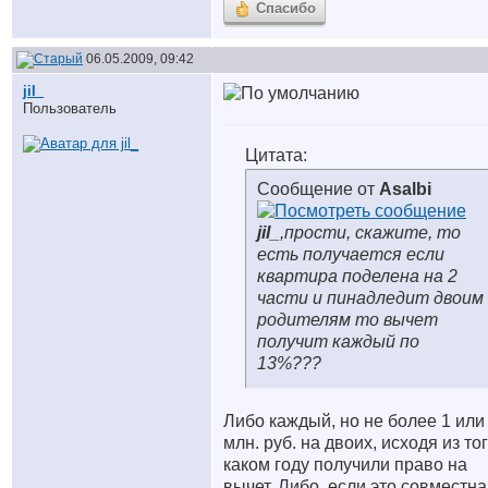
Спасибо
06.05.2009, 09:42
jil_
Пользователь
Цитата:
Сообщение от
Asalbi
jil_
,прости, скажите, то
есть получается если
квартира поделена на 2
части и пинадледит двоим
родителям то вычет
получит каждый по
13%???
Либо каждый, но не более 1 или 
млн. руб. на двоих, исходя из тог
каком году получили право на
вычет. Либо, если это совместн