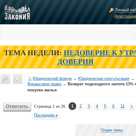
Личный ка
Регистраци
ТЕМА НЕДЕЛИ:
НЕДОВЕРИЕ К УТР
ДОВЕРИЯ
Юридический форум
→
Юридическая консультация
→
Финансовое право
→
Возврат подоходного налога 13% 
покупке жилья
Ответить
1
2
3
4
5
6
11
>
Страница 1 из 26
Последняя
»
Опции темы