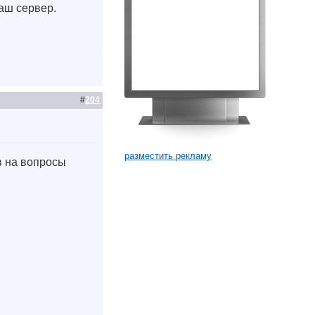
аш сервер.
#
204
разместить рекламу
в на вопросы