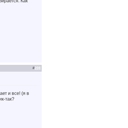
бирается. Как
#
208
ет и все! (я в
ик-так?