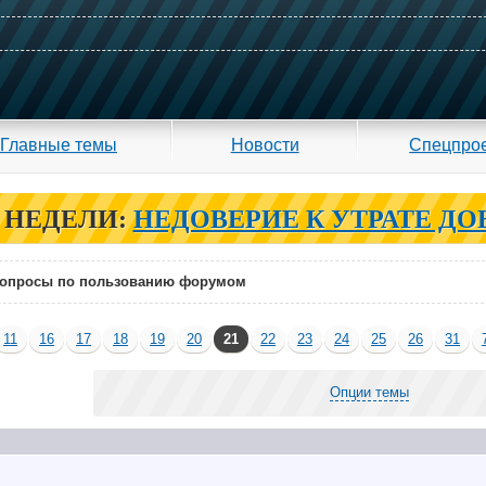
Главные темы
Новости
Спецпро
 НЕДЕЛИ:
НЕДОВЕРИЕ К УТРАТЕ ДО
опросы по пользованию форумом
11
16
17
18
19
20
21
22
23
24
25
26
31
Опции темы