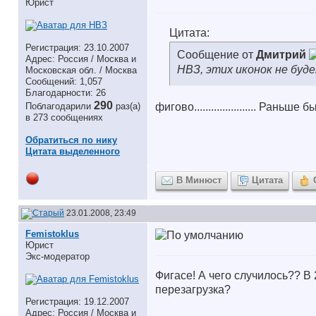
Юрист
Цитата:
Регистрация: 23.10.2007
Сообщение от
Дмитрий
Адрес: Россия / Москва и
НВЗ, этих иконок не буде
Московская обл. / Москва
Сообщений: 1,057
Благодарности: 26
290
Поблагодарили
раз(а)
фигово...................... Ран
в 273 сообщениях
Обратиться по нику
Цитата выделенного
В Минюст
Цитата
23.01.2008, 23:49
Femistoklus
Юрист
Экс-модератор
Фигасе! А чего случилось?? В
перезагрузка?
Регистрация: 19.12.2007
Адрес: Россия / Москва и