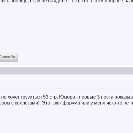
етить вообще, если не найдётся того, кто в этом вопросе раз
Спасибо
 не хочет грузиться 53 стр. Юмора - первые 3 поста показыва
мором с коллегами). Это глюк форума или у меня чего-то не т