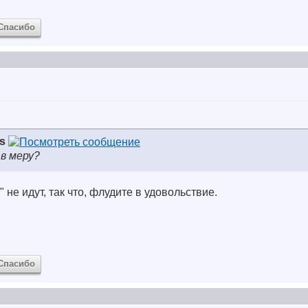
Спасибо
s
 в меру?
 не идут, так что, флудите в удовольствие.
Спасибо