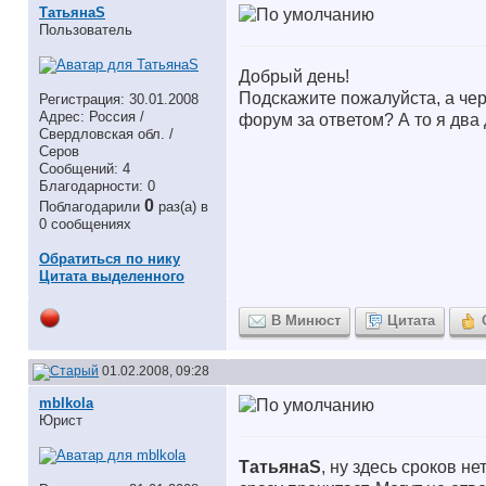
ТатьянаS
Пользователь
Добрый день!
Подскажите пожалуйста, а че
Регистрация: 30.01.2008
Адрес: Россия /
форум за ответом? А то я два 
Свердловская обл. /
Серов
Сообщений: 4
Благодарности: 0
0
Поблагодарили
раз(а) в
0 сообщениях
Обратиться по нику
Цитата выделенного
В Минюст
Цитата
01.02.2008, 09:28
mblkola
Юрист
ТатьянаS
, ну здесь сроков н