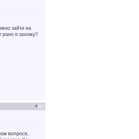
ожно зайти на
т рано я захожу?
#
207
нном вопросе,