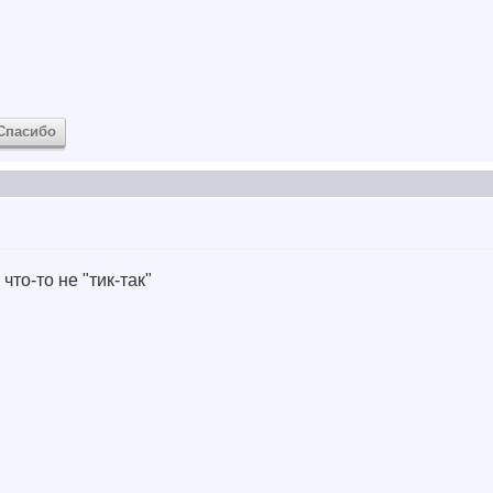
Спасибо
 что-то не "тик-так"