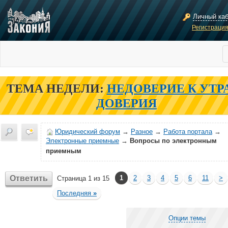
Личный ка
Регистраци
ТЕМА НЕДЕЛИ:
НЕДОВЕРИЕ К УТР
ДОВЕРИЯ
Юридический форум
→
Разное
→
Работа портала
→
Электронные приемные
→
Вопросы по электронным
приемным
Ответить
1
2
3
4
5
6
11
>
Страница 1 из 15
Последняя
»
Опции темы