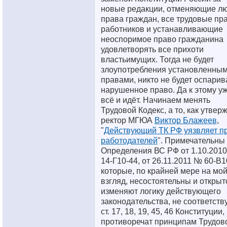
новые редакции, отменяющие л
права граждан, все трудовые пр
работников и устанавливающие
неоспоримое право гражданина
удовлетворять все прихоти
властьимущих. Тогда не будет
злоупотребления установленны
правами, никто не будет оспарив
нарушенное право. Да к этому у
всё и идёт. Начинаем менять
Трудовой Кодекс, а то, как утвер
ректор МГЮА
Виктор Блажеев
,
"
Действующий ТК РФ уязвляет п
работодателей
". Примечательны
Определения ВС РФ от 1.10.201
14-Г10-44, от 26.11.2011 № 60-В1
которые, по крайней мере на мо
взгляд, несостоятельны и открыт
изменяют логику действующего
законодательства, не соответств
ст. 17, 18, 19, 45, 46 Конституции,
противоречат принципам Трудов