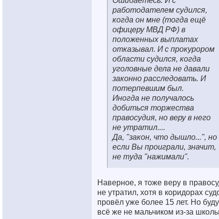
Ошибаетесь. И с
работодателем судился,
когда он мне (тогда ещё
офицеру МВД РФ) в
положенных выплатах
отказывал. И с прокурором
области судился, когда
уголовные дела не давали
законно расследовать. И
потерпевшим был.
Иногда не получалось
добиться торжества
правосудия, но веру в него
не утратил....
Да, "закон, что дышло...", но
если Вы проиграли, значит,
не туда "нажимали".
Наверное, я тоже веру в правос
не утратил, хотя в коридорах суд
провёл уже более 15 лет. Но буд
всё же не мальчиком из-за школ