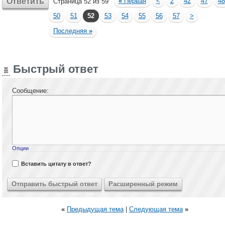
Ответить
«
Первая
<
2
42
47
48
Страница 52 из 59
50
51
52
53
54
55
56
57
>
Последняя
»
Быстрый ответ
Сообщение:
Опции
Вставить цитату в ответ?
«
Предыдущая тема
|
Следующая тема
»