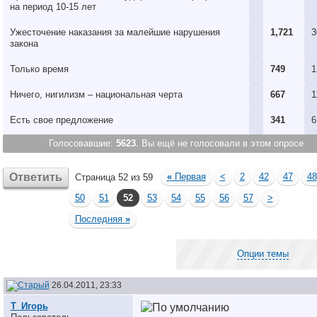
на период 10-15 лет
Ужесточение наказания за малейшие нарушения
1,721
3
закона
Только время
749
1
Ничего, нигилизм – национальная черта
667
1
Есть свое предложениe
341
6
Голосовавшие:
5623
. Вы ещё не голосовали в этом опросе
Ответить
«
Первая
<
2
42
47
48
Страница 52 из 59
50
51
52
53
54
55
56
57
>
Последняя
»
Опции темы
26.04.2011, 23:33
Т_Игорь