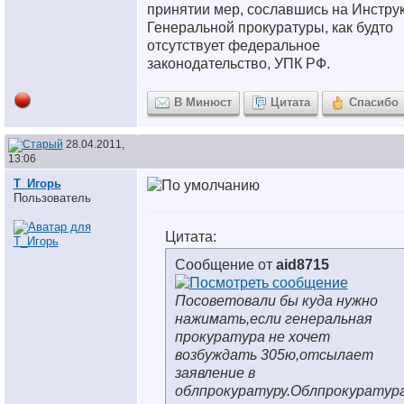
принятии мер, сославшись на Инстру
Генеральной прокуратуры, как будто
отсутствует федеральное
законодательство, УПК РФ.
В Минюст
Цитата
Спасибо
28.04.2011,
13:06
Т_Игорь
Пользователь
Цитата:
Сообщение от
aid8715
Посоветовали бы куда нужно
нажимать,если генеральная
прокуратура не хочет
возбуждать 305ю,отсылает
заявление в
облпрокуратуру.Облпрокуратур