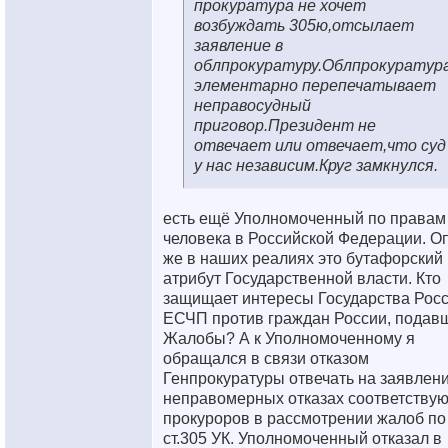
прокуратура не хочет
возбуждать 305ю,отсылает
заявление в
облпрокуратуру.Облпрокуратур
элементарно перепечатывает
неправосудный
приговор.Президент не
отвечает или отвечает,что суд
у нас независим.Круг замкнулся.
есть ещё Уполномоченный по правам
человека в Российской Федерации. О
же в наших реалиях это бутафорский
атрибут Государственной власти. Кто
защищает интересы Государства Росс
ЕСЧП против граждан России, подав
Жалобы? А к Уполномоченному я
обращался в связи отказом
Генпрокуратуры отвечать на заявлени
неправомерных отказах соответству
прокуроров в рассмотрении жалоб по
ст.305 УК. Уполномоченный отказал в