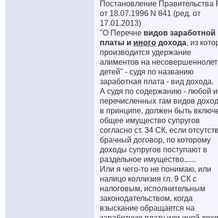
Постановление Правительства
от 18.07.1996 N 841 (ред. от
17.01.2013)
"О Перечне
видов заработной
платы и
иного
дохода
, из кот
производится удержание
алиментов на несовершеннолет
детей" - судя по названию
заработная плата - вид дохода.
А судя по содержанию - любой и
перечисленных там видов доход
в принципе, должен быть включ
общее имущество супругов
согласно ст. 34 СК, если отсутст
брачный договор, по которому
доходы супругов поступают в
раздельное имущество......
Или я чего-то не понимаю, или
налицо коллизия гл. 9 СК с
налоговым, исполнительным
законодательством, когда
взыскание обращается на
заработную плату или иной дох