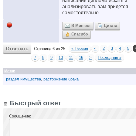
написания диплома искать и
анализировать вам придется
самостоятельно.
В Минюст
Цитата
Спасибо
Ответить
«
Первая
<
2
3
4
5
Страница 6 из 25
7
8
9
10
11
16
>
Последняя
»
Метки
раздел имущества
,
расторжение брака
Быстрый ответ
Сообщение: