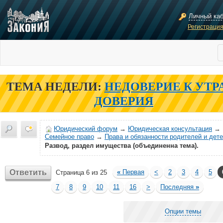
Личный ка
Регистраци
ТЕМА НЕДЕЛИ:
НЕДОВЕРИЕ К УТР
ДОВЕРИЯ
Юридический форум
→
Юридическая консультация
→
Семейное право
→
Права и обязанности родителей и дет
Развод, раздел имущества (объединенна тема).
Ответить
«
Первая
<
2
3
4
5
Страница 6 из 25
7
8
9
10
11
16
>
Последняя
»
Опции темы