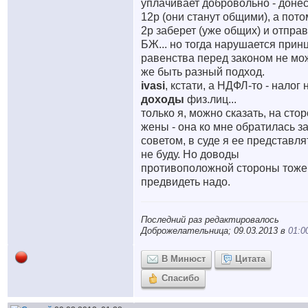
уплачивает добровольно - донес
12р (они станут общими), а пото
2р заберет (уже общих) и отпра
БЖ... но тогда нарушается прин
равенства перед законом не мо
же быть разный подход.
ivasi
, кстати, а НДФЛ-то - налог 
доходы
физ.лиц...
только я, можно сказать, на сто
жены - она ко мне обратилась з
советом, в суде я ее представля
не буду. Но доводы
противоположной стороны тоже
предвидеть надо.
Последний раз редактировалось
Доброжелательница; 09.03.2013 в
01:0
В Минюст
Цитата
Спасибо