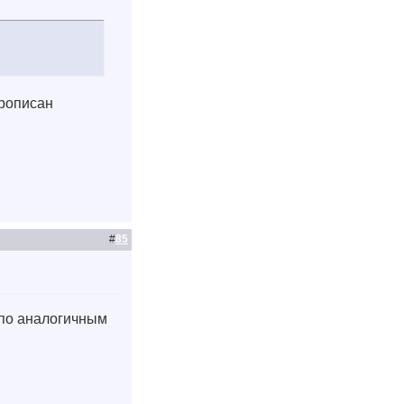
прописан
#
85
 по аналогичным