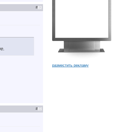
#
83
е.
разместить рекламу
#
84