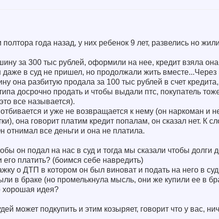
полтора года назад, у них ребенок 9 лет, развелись но жил
шину за 300 тыс рублей, оформили на нее, кредит взяла она
н даже в суд не пришел, но продолжали жить вместе...Через
ну она разбитую продала за 100 тыс рублей в счет кредита,
ипа досрочно продать и чтобы выдали птс, покупатель тоже
 это все называется).
отбивается и уже не возвращается к нему (он наркоман и не
ки), она говорит платим кредит попалам, он сказал нет. К сл
н отнимал все деньги и она не платила.
обы он подал на нас в суд и тогда мы сказали чтобы долги 
 его платить? (боимся себе навредить)
ажку о ДТП в котором он был виноват и подать на него в суд
были в браке (но промелькнула мысль, они же купили ее в б
о хорошая идея?
ей может подкупить и этим козыряет, говорит что у вас, ни