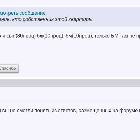
ение, кто собственник этой квартиры
ыли сын(80проц) бж(10проц), бм(10проц), только БМ там не 
Спасибо
ли вы не смогли понять из ответов, размещенных на форуме