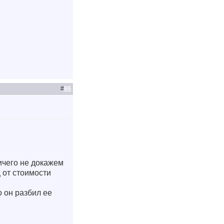
#
86
ничего не докажем
 от стоимости
о он разбил ее