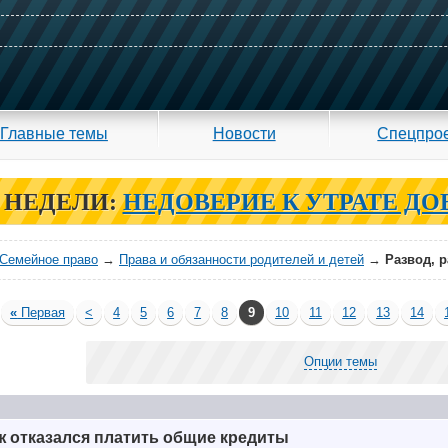
Главные темы
Новости
Спецпро
 НЕДЕЛИ:
НЕДОВЕРИЕ К УТРАТЕ ДО
Семейное право
→
Права и обязанности родителей и детей
→
Развод, 
«
Первая
<
4
5
6
7
8
9
10
11
12
13
14
Опции темы
 отказался платить общие кредиты