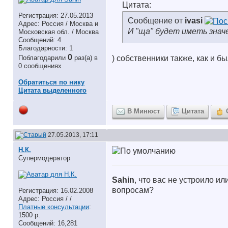
Цитата:
Регистрация: 27.05.2013
Сообщение от
ivasi
Адрес: Россия / Москва и
И "ща" будет иметь знач
Московская обл. / Москва
Сообщений: 4
Благодарности: 1
0
Поблагодарили
раз(а) в
) собственники также, как и б
0 сообщениях
Обратиться по нику
Цитата выделенного
В Минюст
Цитата
27.05.2013, 17:11
Н.К.
Супермодератор
Sahin
, что вас не устроило и
вопросам?
Регистрация: 16.02.2008
Адрес: Россия / /
Платные консультации
:
1500 р.
Сообщений: 16,281