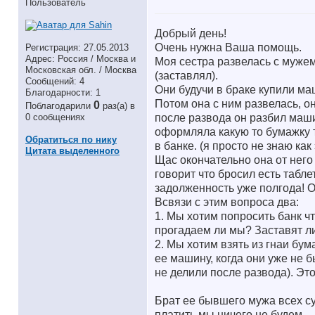
Пользователь
Добрый день!
Очень нужна Ваша помощь.
Регистрация: 27.05.2013
Адрес: Россия / Москва и
Моя сестра развелась с мужем 
Московская обл. / Москва
(заставлял).
Сообщений: 4
Они будучи в браке купили ма
Благодарности: 1
Потом она с ним развелась, о
0
Поблагодарили
раз(а) в
после развода он разбил маши
0 сообщениях
оформляла какую то бумажку т
Обратиться по нику
в банке. (я просто не знаю как
Цитата выделенного
Щас окончательно она от него 
говорит что бросил есть таблет
задолженность уже полгода! О
Всвязи с этим вопроса два:
1. Мы хотим попросить банк чт
прогадаем ли мы? Заставят ли
2. Мы хотим взять из гнаи бум
ее машину, когда они уже не 
не делили после развода). Эт
Брат ее бывшего мужа всех суд
платить мы ничего не будем.