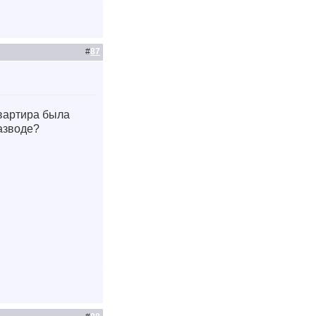
#
87
Квартира была
азводе?