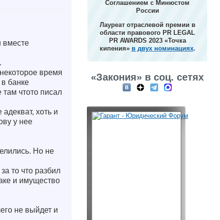
Соглашением с Минюстом
России
Лауреат отраслевой премии в
области правового PR LEGAL
PR AWARDS 2023 «Точка
и вместе
кипения»
в двух номинациях
.
.
 некоторое время
«Закония» в соц. сетях
 в банке
 там чтото писал
 адекват, хоть и
ову у нее
делились. Но не
 за то что разбил
раке и имущество
чего не выйдет и