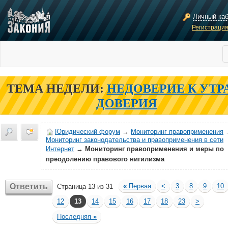
Личный ка
Регистраци
ТЕМА НЕДЕЛИ:
НЕДОВЕРИЕ К УТР
ДОВЕРИЯ
Юридический форум
→
Мониторинг правоприменения
Мониторинг законодательства и правоприменения в сети
Интернет
→
Мониторинг правоприменения и меры по
преодолению правового нигилизма
Ответить
«
Первая
<
3
8
9
10
Страница 13 из 31
12
13
14
15
16
17
18
23
>
Последняя
»