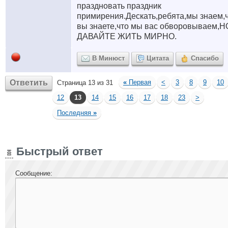
праздновать праздник
примирения.Дескать,ребята,мы знаем,
вы знаете,что мы вас обворовываем,Н
ДАВАЙТЕ ЖИТЬ МИРНО.
В Минюст
Цитата
Спасибо
Ответить
«
Первая
<
3
8
9
10
Страница 13 из 31
12
13
14
15
16
17
18
23
>
Последняя
»
Быстрый ответ
Сообщение: