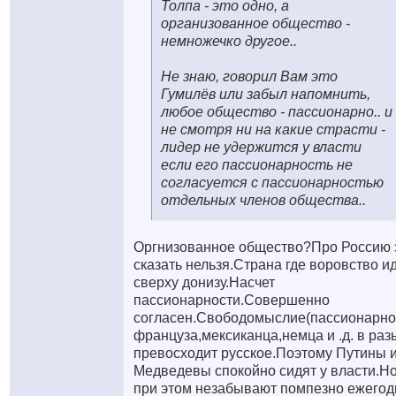
Толпа - это одно, а
организованное общество -
немножечко другое..
Не знаю, говорил Вам это
Гумилёв или забыл напомнить,
любое общество - пассионарно.. и
не смотря ни на какие страсти -
лидер не удержится у власти
если его пассионарность не
согласуется с пассионарностью
отдельных членов общества..
Оргнизованное общество?Про Россию 
сказать нельзя.Страна где воровство и
сверху донизу.Насчет
пассионарности.Совершенно
согласен.Свободомыслие(пассионарно
француза,мексиканца,немца и .д. в раз
превосходит русское.Поэтому Путины 
Медведевы спокойно сидят у власти.Н
при этом незабывают помпезно ежегод