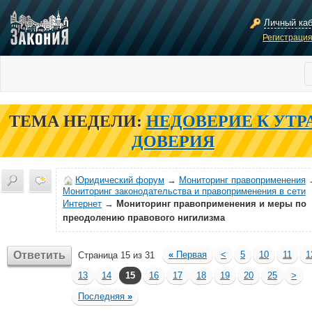
Личный ка
Регистраци
ТЕМА НЕДЕЛИ:
НЕДОВЕРИЕ К УТР
ДОВЕРИЯ
Юридический форум
→
Мониторинг правоприменения
Мониторинг законодательства и правоприменения в сети
Интернет
→
Мониторинг правоприменения и меры по
преодолению правового нигилизма
Ответить
«
Первая
<
5
10
11
1
Страница 15 из 31
13
14
15
16
17
18
19
20
25
>
Последняя
»