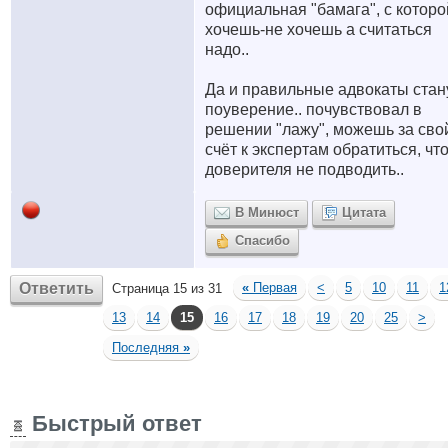
официальная "бамага", с которо
хочешь-не хочешь а считаться
надо..
Да и правильные адвокаты стан
поуверение.. почувствовал в
решении "лажу", можешь за сво
счёт к экспертам обратиться, чт
доверителя не подводить..
В Минюст
Цитата
Спасибо
Ответить
«
Первая
<
5
10
11
1
Страница 15 из 31
13
14
15
16
17
18
19
20
25
>
Последняя
»
Быстрый ответ