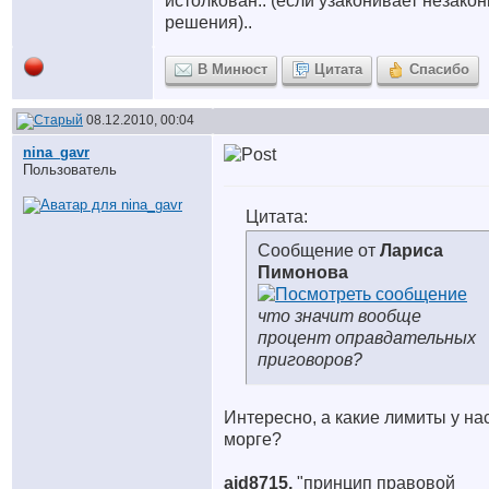
истолкован.. (если узаконивает незако
решения)..
В Минюст
Цитата
Спасибо
08.12.2010, 00:04
nina_gavr
Пользователь
Цитата:
Сообщение от
Лариса
Пимонова
что значит вообще
процент оправдательных
приговоров?
Интересно, а какие лимиты у на
морге?
aid8715,
"принцип правовой