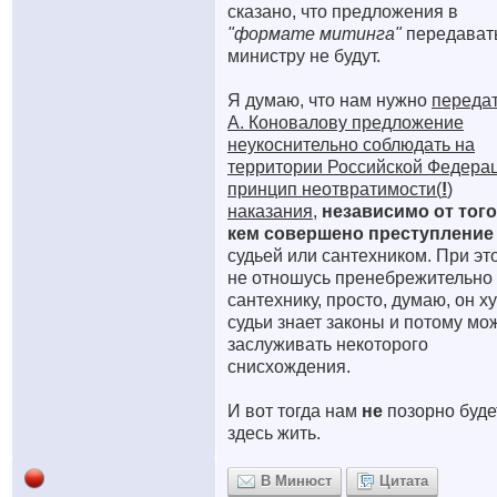
сказано, что предложения в
"формате митинга"
передават
министру не будут.
Я думаю, что нам нужно
переда
А. Коновалову предложение
неукоснительно соблюдать на
территории Российской Федера
принцип неотвратимости(
!
)
наказания
,
независимо от того
кем совершено преступление
судьей или сантехником. При эт
не отношусь пренебрежительно 
сантехнику, просто, думаю, он х
судьи знает законы и потому мо
заслуживать некоторого
снисхождения.
И вот тогда нам
не
позорно буде
здесь жить.
В Минюст
Цитата