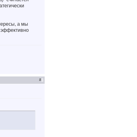
ратегически
тересы, а мы
ы эффективно
#
5