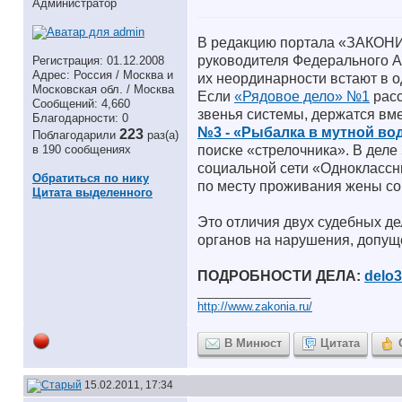
Администратор
В редакцию портала «ЗАКОНИ
руководителя Федерального А
Регистрация: 01.12.2008
Адрес: Россия / Москва и
их неординарности встают в о
Московская обл. / Москва
Если
«Рядовое дело» №1
расс
Сообщений: 4,660
звенья системы, держатся вм
Благодарности: 0
№3 - «Рыбалка в мутной во
223
Поблагодарили
раз(а)
поиске «стрелочника». В деле
в 190 сообщениях
социальной сети «Одноклассн
Обратиться по нику
по месту проживания жены со
Цитата выделенного
Это отличия двух судебных д
органов на нарушения, допущ
ПОДРОБНОСТИ ДЕЛА:
delo3
__________________
http://www.zakonia.ru/
В Минюст
Цитата
15.02.2011, 17:34