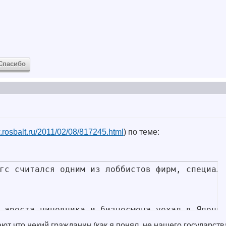
Спасибо
.rosbalt.ru/2011/02/08/817245.html
) по теме:
гс считался одним из лоббистов фирм, специали
 ареста чиновника и бизнесмена уехал в Япони
нают что некий гражданин (как я понял, не нашего государств