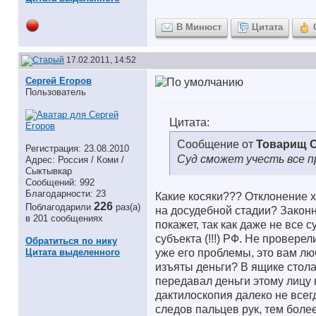
В Минюст
Цитата
17.02.2011, 14:52
Сергей Егоров
Пользователь
Цитата:
Сообщение от
Товарищ 
Регистрация: 23.08.2010
Суд сможет учесть все п
Адрес: Россия / Коми /
Сыктывкар
Сообщений: 992
Благодарности: 23
Какие косяки??? Отклонение 
226
Поблагодарили
раз(а)
на досудебной стадии? Законн
в 201 сообщениях
покажет, так как даже не все 
субъекта (!!!) РФ. Не провере
Обратиться по нику
Цитата выделенного
уже его проблемы, это вам лю
изъяты деньги? В ящике стола 
передавал деньги этому лицу 
дактилоскопия далеко не всег
следов пальцев рук, тем боле