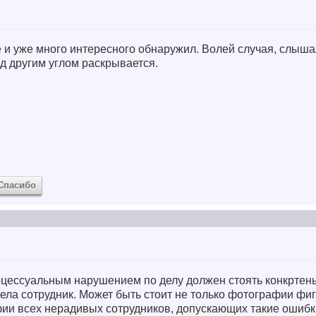
е и уже много интересного обнаружил. Волей случая, слыша
од другим углом раскрывается.
Спасибо
оцессуальным нарушением по делу должен стоять конкртен
ла сотрудник. Может быть стоит не только фотографии фи
афии всех нерадивых сотрудников, допускающих такие ошиб