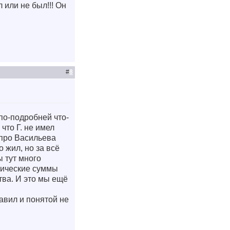
или не был!!! Он
#
8
 по-подробней что-
что Г. не имел
 про Васильева
 жил, но за всё
 тут много
тические суммы
тва. И это мы ещё
тавил и понятой не