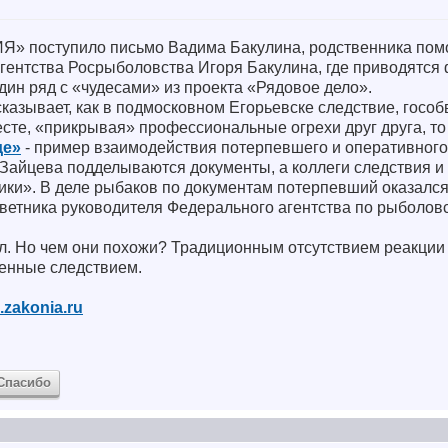
Я» поступило письмо Вадима Бакулина, родственника по
гентства Росрыболовства Игоря Бакулина, где приводятся 
дин ряд с «чудесами» из проекта «Рядовое дело».
казывает, как в подмосковном Егорьевске следствие, гособв
есте, «прикрывая» профессиональные огрехи друг друга, т
де»
- пример взаимодействия потерпевшего и оперативного
 Зайцева подделываются документы, а коллеги следствия и 
ики». В деле рыбаков по документам потерпевший оказалс
ветника руководителя Федерального агентства по рыболовс
ел. Но чем они похожи? Традиционным отсутствием реакции
енные следствием.
.zakonia.ru
Спасибо