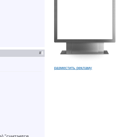
#
4
разместить рекламу
зирующихся на дрифтерном лове, поэтому имел д
ю.
а) "считается