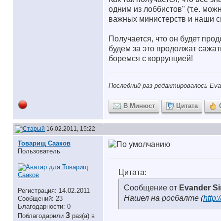
одним из лоббистов" (т.е. мож
важных министерств и наши с
Получается, что он будет про
будем за это продолжат сажат
боремся с коррупцией!
Последний раз редактировалось Evan
В Минюст
Цитата
16.02.2011, 15:22
Товарищ Сааков
Пользователь
Цитата:
Сообщение от
Evander S
Регистрация: 14.02.2011
Нашел на росбалте (
http
Сообщений: 23
Благодарности: 0
3
Поблагодарили
раз(а) в