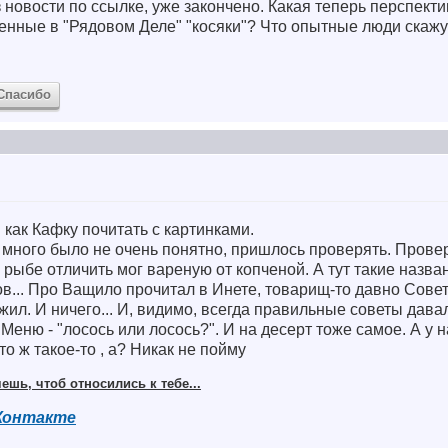
 новости по ссылке, уже закончено. Какая теперь перспекти
енные в "Рядовом Деле" "косяки"? Что опытные люди скажу
Спасибо
 как Кафку почитать с картинками.
много было не очень понятно, пришлось проверять. Провер
 в рыбе отличить мог вареную от копченой. А тут такие назв
ов... Про Ващило прочитал в Инете, товарищ-то давно Совет
л. И ничего... И, видимо, всегда правильные советы давал.
 Меню - "лосось или лосось?". И на десерт тоже самое. А у 
то ж такое-то , а? Никак не пойму
ешь, чтоб относились к тебе...
Контакте