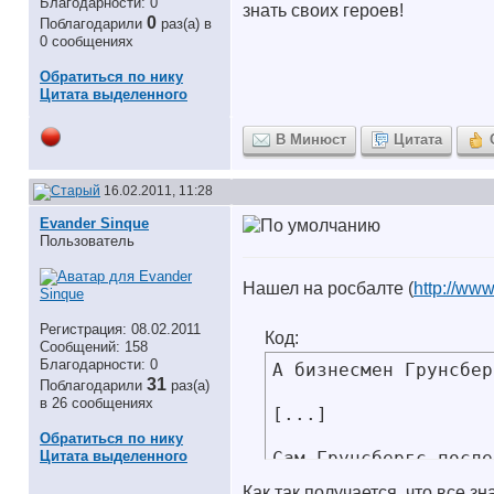
Благодарности: 0
знать своих героев!
0
Поблагодарили
раз(а) в
0 сообщениях
Обратиться по нику
Цитата выделенного
В Минюст
Цитата
16.02.2011, 11:28
Evander Sinque
Пользователь
Нашел на росбалте (
http://www
Регистрация: 08.02.2011
Код:
Сообщений: 158
Благодарности: 0
А бизнесмен Грунсбер
31
Поблагодарили
раз(а)
в 26 сообщениях
[...]

Обратиться по нику
Цитата выделенного
Сам Грунсбергс после
Как так получается, что все з