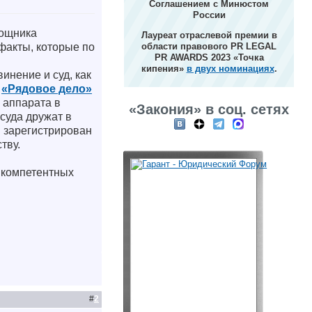
Соглашением с Минюстом
России
мощника
Лауреат отраслевой премии в
факты, которые по
области правового PR LEGAL
PR AWARDS 2023 «Точка
кипения»
в двух номинациях
.
инение и суд, как
о
«Рядовое дело»
 аппарата в
«Закония» в соц. сетях
суда дружат в
я зарегистрирован
тву.
 компетентных
#
2