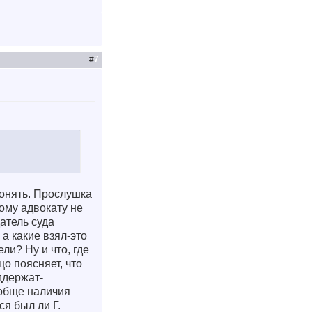
#
7
лонять. Прослушка
ому адвокату не
датель суда
 а какие взял-это
ли? Ну и что, где
цо поясняет, что
ддержат-
ообще наличия
я был ли Г.