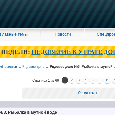
Главные темы
Новости
Спецпро
 НЕДЕЛИ:
НЕДОВЕРИЕ К УТРАТЕ ДО
уб юристов
→
Рядовое дело
→
Рядовое дело №3. Рыбалка в мутной 
1
2
3
4
5
6
11
Страница 1 из 66
Опции темы
№3. Рыбалка в мутной воде