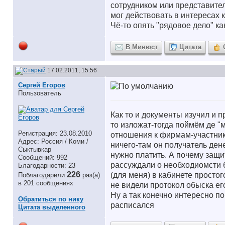
сотрудником или представите
мог действовать в интересах к
Чё-то опять "рядовое дело" к
В Минюст
Цитата
17.02.2011, 15:56
Сергей Егоров
Пользователь
Как то и документы изучил и п
то изложат-тогда поймём де "м
Регистрация: 23.08.2010
отношения к фирмам-участника
Адрес: Россия / Коми /
ничего-там он получатель ден
Сыктывкар
нужно платить. А почему защи
Сообщений: 992
рассуждали о необходиомсти 
Благодарности: 23
226
(для меня) в кабинете просто
Поблагодарили
раз(а)
в 201 сообщениях
не видели протокол обыска ег
Ну а так конечно интересно п
Обратиться по нику
расписался
Цитата выделенного