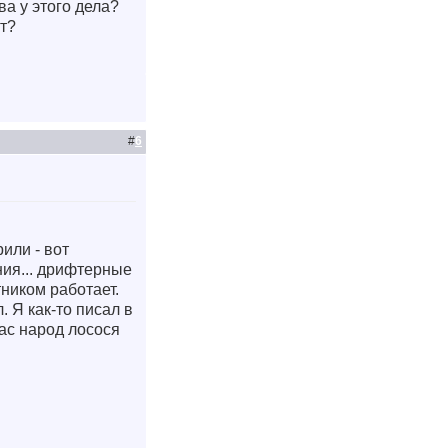
ва у этого дела?
т?
#
6
или - вот
ания... дрифтерные
ником работает.
 Я как-то писал в
нас народ лосося