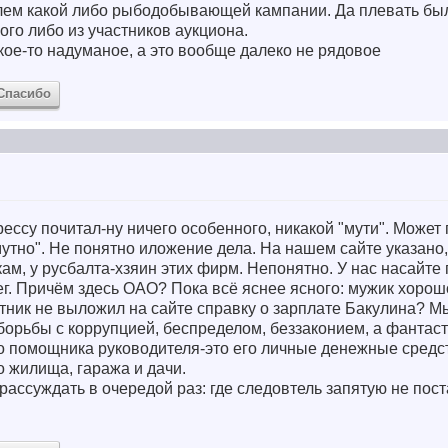
лем какой либо рыбодобывающей кампании. Да плевать был 
ого либо из участников аукциона.
акое-то надуманое, а это вообще далеко не рядовое
Спасибо
рессу почитал-ну ничего особенного, никакой "мути". Может
утно". Не понятно иложение дела. На нашем сайте указано, 
м, у русбалта-хзяин этих фирм. Непонятно. У нас насайте
ег. Причём здесь ОАО? Пока всё яснее ясного: мужик хорошо
тник не выложил на сайте справку о зарплате Бакулина? Мы
борьбы с коррупцией, беспределом, беззаконием, а фантас
го помощника руководителя-это его личные денежные средс
о жилища, гаража и дачи.
орассуждать в очередой раз: где следовтель запятую не пос