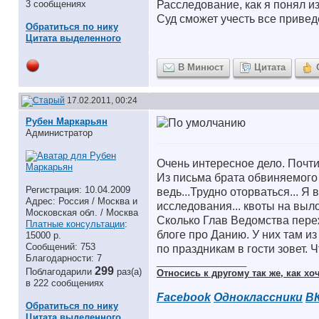
3 сообщениях
Расследование, как я понял из
Суд сможет учесть все привед
Обратиться по нику
Цитата выделенного
В Минюст
Цитата
17.02.2011, 00:24
Рубен Маркарьян
Администратор
Очень интересное дело. Почти
Из письма брата обвиняемого 
Регистрация: 10.04.2009
ведь...Трудно оторваться... Я
Адрес: Россия / Москва и
исследования... квоты на выл
Московская обл. / Москва
Сколько Глав Ведомства пережи
Платные консультации
:
блоге про Данию. У них там из
15000 р.
Сообщений: 753
по праздникам в гости зовет. Ч
Благодарности: 7
__________________
299
Поблагодарили
раз(а)
Относись к другому так же, как хоч
в 222 сообщениях
Facebook
Одноклассники
В
Обратиться по нику
Цитата выделенного