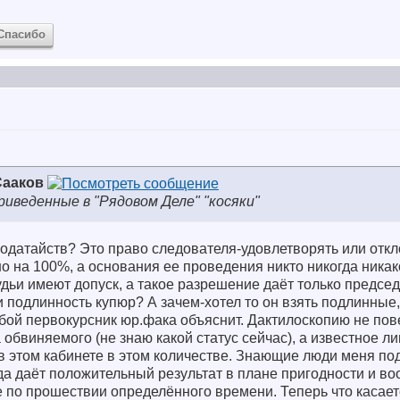
Спасибо
Сааков
риведенные в "Рядовом Деле" "косяки"
ходатайств? Это право следователя-удовлетворять или отк
о на 100%, а основания ее проведения никто никогда никак
судьи имеют допуск, а такое разрешение даёт только предсе
ли подлинность купюр? А зачем-хотел то он взять подлинные,
бой первокурсник юр.фака объяснит. Дактилоскопию не пове
обвиняемого (не знаю какой статус сейчас), а известное ли
в этом кабинете в этом количестве. Знающие люди меня по
да даёт положительный результат в плане пригодности и в
е по прошествии определённого времени. Теперь что касаетс