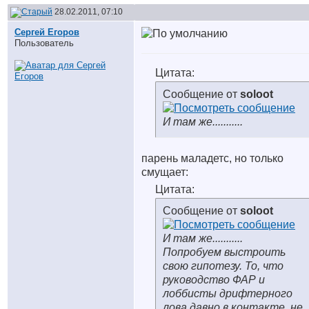
28.02.2011, 07:10
Сергей Егоров
Пользователь
Цитата:
Сообщение от
soloot
И там же...........
парень маладетс, но только
смущает:
Цитата:
Сообщение от
soloot
И там же...........
Попробуем выстроить
свою гипотезу. То, что
руководство ФАР и
лоббисты дрифтерного
лова давно в контакте, не