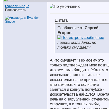
Evander Sinque
Пользователь
Цитата:
Сообщение от
Сергей
Егоров
парень маладетс, но
только смущает:
А что смущает? По-моему это
только подтверждает мою позиц
что все там - бандиты. Жаль что
доказывает, так как никакие
доказательтсва не прилагаются.
мне кажется, что если этим
заняться и копнуть поглубже -
доказательства найдутся. Все-т
речь на о зарубленной студенто
старушке, а о тоннах рыбы,
вылавливаемой в течение мног