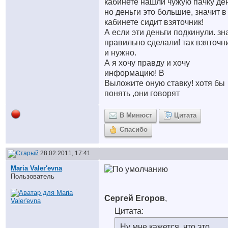
кабинете нашли чужую пачку ден
но деньги это большие, значит в
кабинете сидит взяточник!
А если эти деньги подкинули. зн
правильно сделали! так взяточн
и нужно.
А я хочу правду и хочу
информацию! В
Выложите оную ставку! хотя бы
понять ,они говорят
В Минюст
Цитата
Спасибо
28.02.2011, 17:41
Maria Valer'evna
Пользователь
Сергей Егоров
,
Цитата:
Ну мне кажется, что это