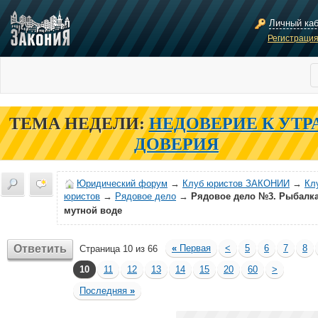
Личный ка
Регистраци
ТЕМА НЕДЕЛИ:
НЕДОВЕРИЕ К УТР
ДОВЕРИЯ
Юридический форум
→
Клуб юристов ЗАКОНИИ
→
Кл
юристов
→
Рядовое дело
→
Рядовое дело №3. Рыбалка
мутной воде
Ответить
«
Первая
<
5
6
7
8
Страница 10 из 66
10
11
12
13
14
15
20
60
>
Последняя
»