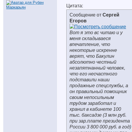
Цитата:
Сообщение от
Сергей
Егоров
Вот я это вс читаю и у
меня складываеся
впечатление, что
некоторые искренне
верят, что Бакулин
абсолютно честный
незапятнанный человек,
что его несчастного
подставили наши
продажные спецслужбы, а
он правильный помощник
своим непосильным
трудом заработал и
хранил в кабинете 100
тыс. баксадзе (3 млн руб.
при зар.плате президента
России 3 800 000 руб. в год)