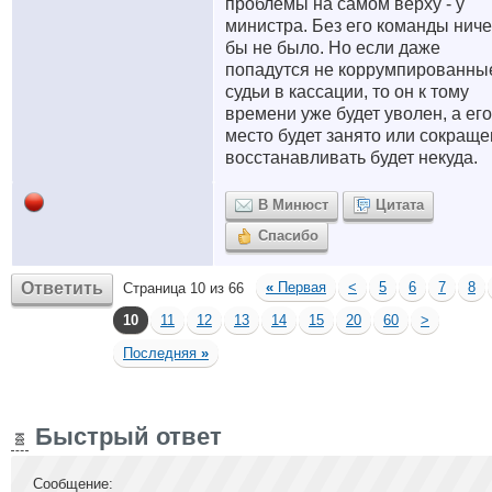
проблемы на самом верху - у
министра. Без его команды ниче
бы не было. Но если даже
попадутся не коррумпированны
судьи в кассации, то он к тому
времени уже будет уволен, а его
место будет занято или сокраще
восстанавливать будет некуда.
В Минюст
Цитата
Спасибо
Ответить
«
Первая
<
5
6
7
8
Страница 10 из 66
10
11
12
13
14
15
20
60
>
Последняя
»
Быстрый ответ
Сообщение: