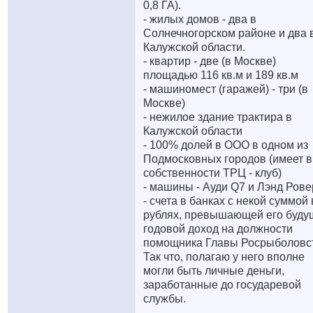
0,8 ГА).
- жилых домов - два в
Солнечногорском районе и два 
Калужской области.
- квартир - две (в Москве)
площадью 116 кв.м и 189 кв.м
- машиномест (гаражей) - три (в
Москве)
- нежилое здание трактира в
Калужской области
- 100% долей в ООО в одном из
Подмосковных городов (имеет в
собственности ТРЦ - клуб)
- машины - Ауди Q7 и Лэнд Рове
- счета в банках с некой суммой 
рублях, превышающей его буду
годовой доход на должности
помощника Главы Росрыболовс
Так что, полагаю у него вполне
могли быть личные деньги,
заработанные до государевой
службы.
__________________