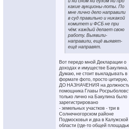
и ни сном ни духом ни про
какие аукционы-лоты. По
мне лично дело направили
в суд правильно и никакой
комитет и ФСБ не при
чём: каждый делает свою
работу. Выявили-
направили, ещё выявят-
ещё направят.
Вот передо мной Декларации о
доходах и имуществе Бакулина.
Думаю, не стоит выкладывать в
формате фото, просто цитирую, 
ДО НАЗНАЧЕНИЯ на должност
помощника Главы Росрыболовс
только лично на Бакулина было
зарегистрировано
- земельных участков - три в
Солнечногорском районе
Подмосковья и два в Калужской
области (где-то общей площадь