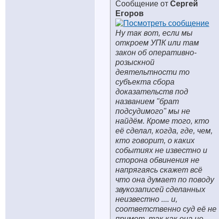
Сообщение от
Сергей
Егоров
Ну так вот, если мы
откроем УПК или там
закон об оперативно-
розыскной
деятельтности то
субъекта сбора
доказательств под
названием "брат
подсудимого" мы не
найдём. Кроме того, кто
её сделал, когда, где, чем,
кто говорит, о каких
событиях не известно и
сторона обвинения не
напрягаясь скажет всё
что она думает по поводу
звукозаписей сделанных
неизвестно .... и,
соответственно суд её не
примет, так как она не