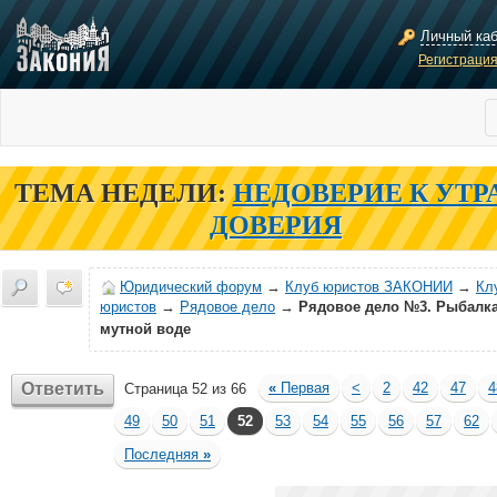
Личный ка
Регистраци
ТЕМА НЕДЕЛИ:
НЕДОВЕРИЕ К УТР
ДОВЕРИЯ
Юридический форум
→
Клуб юристов ЗАКОНИИ
→
Кл
юристов
→
Рядовое дело
→
Рядовое дело №3. Рыбалка
мутной воде
Ответить
«
Первая
<
2
42
47
4
Страница 52 из 66
49
50
51
52
53
54
55
56
57
62
Последняя
»