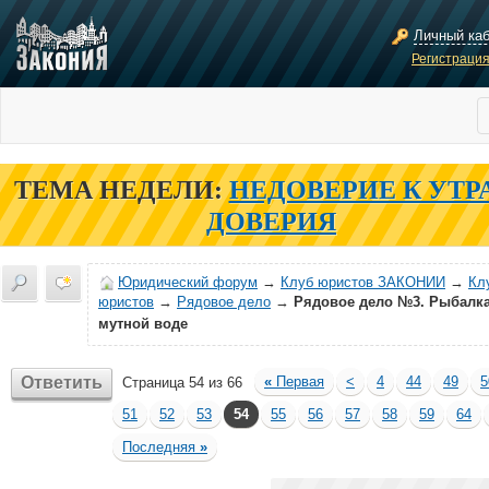
Личный ка
Регистраци
ТЕМА НЕДЕЛИ:
НЕДОВЕРИЕ К УТР
ДОВЕРИЯ
Юридический форум
→
Клуб юристов ЗАКОНИИ
→
Кл
юристов
→
Рядовое дело
→
Рядовое дело №3. Рыбалка
мутной воде
Ответить
«
Первая
<
4
44
49
5
Страница 54 из 66
51
52
53
54
55
56
57
58
59
64
Последняя
»