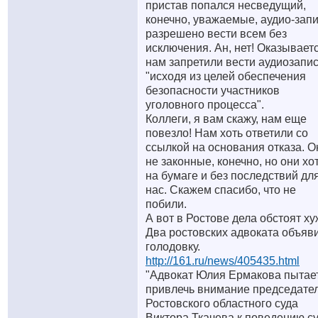
пристав попался несведущий,
конечно, уважаемые, аудио-зап
разрешено вести всем без
исключения. Ан, нет! Оказываетс
нам запретили вести аудиозапис
"исходя из целей обеспечения
безопасности участников
уголовного процесса".
Коллеги, я вам скажу, нам еще
повезло! Нам хоть ответили со
ссылкой на основания отказа. О
не законные, конечно, но они хо
на бумаге и без последствий дл
нас. Скажем спасибо, что не
побили.
А вот в Ростове дела обстоят ху
Два ростовских адвоката объяв
голодовку.
http://161.ru/news/405435.html
"Адвокат Юлия Ермакова пытае
привлечь внимание председате
Ростовского областного суда
Виктора Ткачева к поведению с