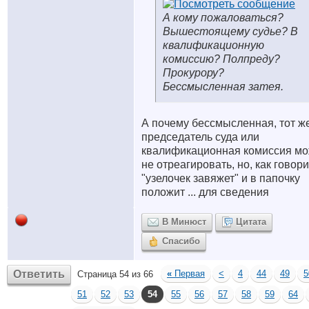
А кому пожаловаться?
Вышестоящему судье? В
квалификационную
комиссию? Полпреду?
Прокурору?
Бессмысленная затея.
А почему бессмысленная, тот ж
председатель суда или
квалификационная комиссия м
не отреагировать, но, как говори
"узелочек завяжет" и в папочку
положит ... для сведения
В Минюст
Цитата
Спасибо
Ответить
«
Первая
<
4
44
49
5
Страница 54 из 66
51
52
53
54
55
56
57
58
59
64