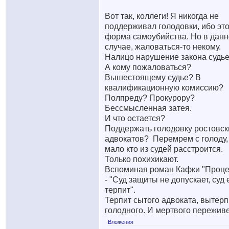
Вот так, коллеги! Я никогда не
поддерживал голодовки, ибо эт
форма самоубийства. Но в дан
случае, жаловаться-то некому.
Налицо нарушение закона судье
А кому пожаловаться?
Вышестоящему судье? В
квалификационную комиссию?
Полпреду? Прокурору?
Бессмысленная затея.
И что остается?
Поддержать голодовку ростовск
адвокатов?
Перемрем с голоду,
мало кто из судей расстроится.
Только похихикают.
Вспоминая роман Кафки "Проце
- "Суд защиты не допускает, суд 
терпит".
Терпит сытого адвоката, вытерп
голодного. И мертвого переживе
Вложения