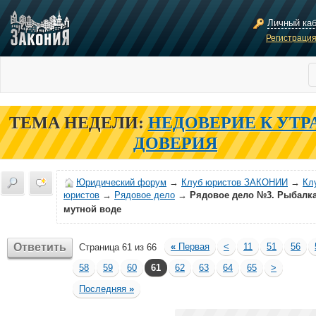
Личный ка
Регистраци
ТЕМА НЕДЕЛИ:
НЕДОВЕРИЕ К УТР
ДОВЕРИЯ
Юридический форум
→
Клуб юристов ЗАКОНИИ
→
Кл
юристов
→
Рядовое дело
→
Рядовое дело №3. Рыбалка
мутной воде
Ответить
«
Первая
<
11
51
56
Страница 61 из 66
58
59
60
61
62
63
64
65
>
Последняя
»