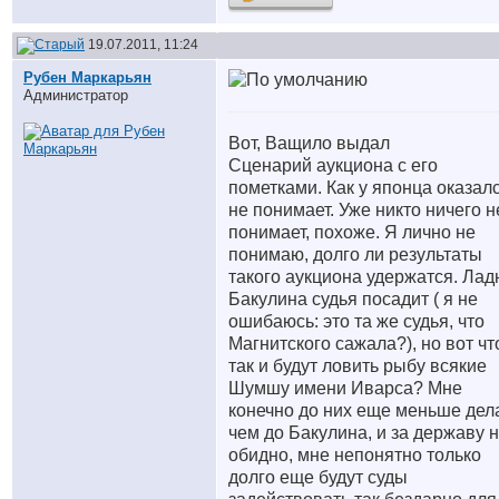
19.07.2011, 11:24
Рубен Маркарьян
Администратор
Вот, Ващило выдал
Сценарий аукциона с его
пометками. Как у японца оказалс
не понимает. Уже никто ничего н
понимает, похоже. Я лично не
понимаю, долго ли результаты
такого аукциона удержатся. Лад
Бакулина судья посадит ( я не
ошибаюсь: это та же судья, что
Магнитского сажала?), но вот чт
так и будут ловить рыбу всякие
Шумшу имени Иварса? Мне
конечно до них еще меньше дел
чем до Бакулина, и за державу 
обидно, мне непонятно только
долго еще будут суды