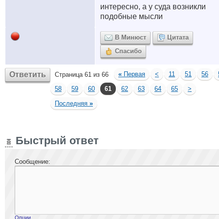
интересно, а у суда возникли
подобные мысли
В Минюст
Цитата
Спасибо
Ответить
«
Первая
<
11
51
56
Страница 61 из 66
58
59
60
61
62
63
64
65
>
Последняя
»
Быстрый ответ
Сообщение:
Опции