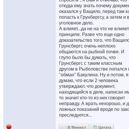
откуда ему знать почему докуме
оказался у Ващило, перед там к
попасть к Грунбергсу, а затем и 
уголовное дело.
А влияет...да не на что не влияет
принципе. Разве что еще одно
доказательство того, что Ващил
Грунсбергс очень неплохо
общаются на рыбной почве. И
глупо было бы думать, что
Грунсбергс с таким классным
другом в Рыболовстве попался 
"обман" Бакулина. Ну и потом, я
думаю, что если 2 человека
утверждают, что документ,
находящийся в деле, написан и
то значит кто-то из них говорит
неправду. А врать нехорошо, и 
ложных показаний вроде по зак
преследуется...
В Минюст
Цитата