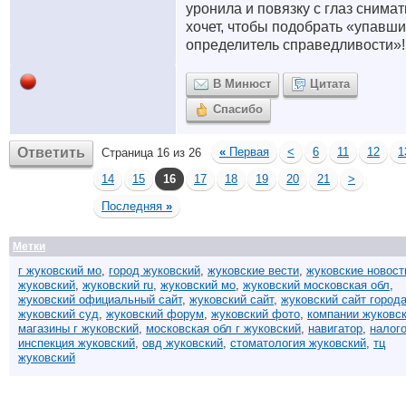
уронила и повязку с глаз снимат
хочет, чтобы подобрать «упавш
определитель справедливости»!!
В Минюст
Цитата
Спасибо
Ответить
«
Первая
<
6
11
12
1
Страница 16 из 26
14
15
16
17
18
19
20
21
>
Последняя
»
Метки
г жуковский мо
,
город жуковский
,
жуковские вести
,
жуковские новост
жуковский
,
жуковский ru
,
жуковский мо
,
жуковский московская обл
,
жуковский официальный сайт
,
жуковский сайт
,
жуковский сайт город
жуковский суд
,
жуковский форум
,
жуковский фото
,
компании жуковс
магазины г жуковский
,
московская обл г жуковский
,
навигатор
,
налог
инспекция жуковский
,
овд жуковский
,
стоматология жуковский
,
тц
жуковский