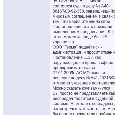
05.12.2008г. в АС г. Москвы
состоялся суд по делу № А40-
38167/08-92-358, завершивший
мировым соглашением в связи 
тем, что мэрия отменила своё
Постановление и это признали
выполнением предписания. До
этого момента вроде бы всё
хорошо, но...
ООО "Герма" подаёт иск к
администрации и просит отмени
Постановление 1138, как
нарушающее её права в сфере
предпринимательства.
27.01.2009г. АС МО выносит
решение по делу №А41-20216/0
отменяет указанное постановле
Можно сказать круг замкнулся.
Вы просто не представляете ка
беспредел творится в судебной
системе. Я вместе с совладель
насмотрелся там такого, что мн
бы просто прекратили пробиват