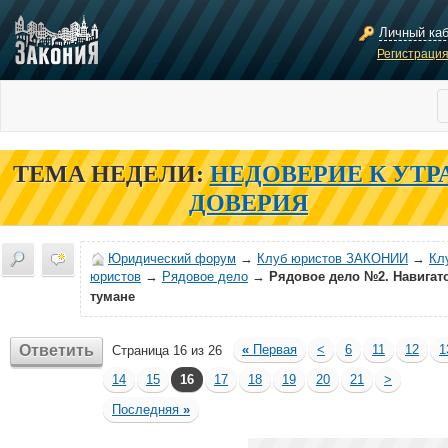
Личный ка
Регистраци
ТЕМА НЕДЕЛИ:
НЕДОВЕРИЕ К УТР
ДОВЕРИЯ
Юридический форум
→
Клуб юристов ЗАКОНИИ
→
Кл
юристов
→
Рядовое дело
→
Рядовое дело №2. Навигат
тумане
Ответить
«
Первая
<
6
11
12
1
Страница 16 из 26
14
15
16
17
18
19
20
21
>
Последняя
»