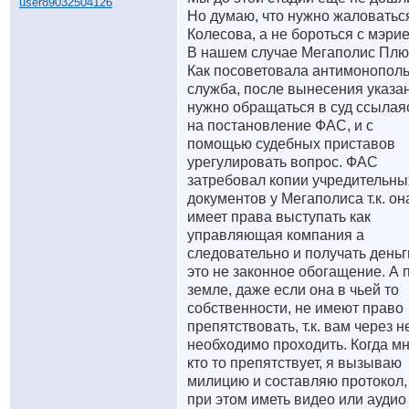
Но думаю, что нужно жаловатьс
Колесова, а не бороться с мэрие
В нашем случае Мегаполис Плю
Как посоветовала антимонопол
служба, после вынесения указа
нужно обращаться в суд ссылая
на постановление ФАС, и с
помощью судебных приставов
урегулировать вопрос. ФАС
затребовал копии учредительны
документов у Мегаполиса т.к. он
имеет права выступать как
управляющая компания а
следовательно и получать деньг
это не законное обогащение. А 
земле, даже если она в чьей то
собственности, не имеют право
препятствовать, т.к. вам через н
необходимо проходить. Когда м
кто то препятствует, я вызываю
милицию и составляю протокол,
при этом иметь видео или аудио