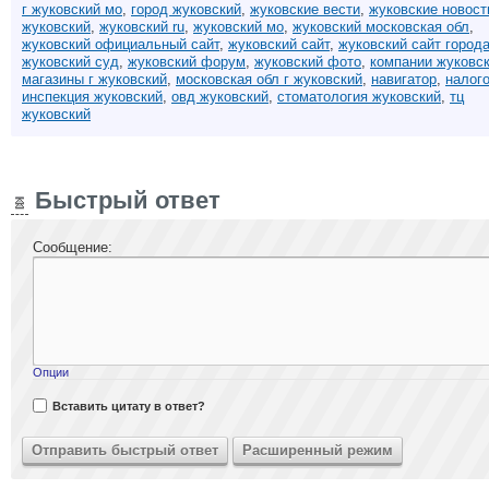
г жуковский мо
,
город жуковский
,
жуковские вести
,
жуковские новост
жуковский
,
жуковский ru
,
жуковский мо
,
жуковский московская обл
,
жуковский официальный сайт
,
жуковский сайт
,
жуковский сайт город
жуковский суд
,
жуковский форум
,
жуковский фото
,
компании жуковс
магазины г жуковский
,
московская обл г жуковский
,
навигатор
,
налог
инспекция жуковский
,
овд жуковский
,
стоматология жуковский
,
тц
жуковский
Быстрый ответ
Сообщение:
Опции
Вставить цитату в ответ?