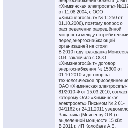
энергоснабжения объекта (с МП
«Химкинская электросеть» №11
от 11.08.2004, с ООО
«Химэнергосбыт» № 11250 от
01.10.2006), поэтому вопрос о
распределении разрешённой
мощности между потребителям
перед энергоснабжающей
организацией не стоял.
В 2010 году гражданка Моисеев
О.В. заключила с ООО
«Химэнергосбыт» договор
энергоснабжения № 15300 от
01.10.2010 и договор на
технологическое присоединение
ОАО «Химкинская электросеть»
81/2010-Ф от 15.03.2010, соглас
которому ОАО «Химкинская
электросеть» Письмом № 2 01-
04/1162 от 24.11.2011 уведомил
Заказчика (Моисееву О.В.) о
выделенной мощности 15 кВт.
В 2011 г. ИП Колобаев А.Е.