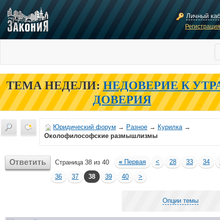
Личный ка
Регистраци
ТЕМА НЕДЕЛИ:
НЕДОВЕРИЕ К УТР
ДОВЕРИЯ
Юридический форум
→
Разное
→
Курилка
→
Околофилософские размышлизмы
Ответить
«
Первая
<
28
33
34
Страница 38 из 40
36
37
38
39
40
>
Опции темы