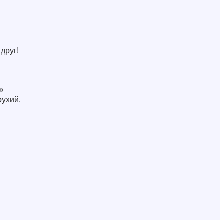
друг!
»
оухий.