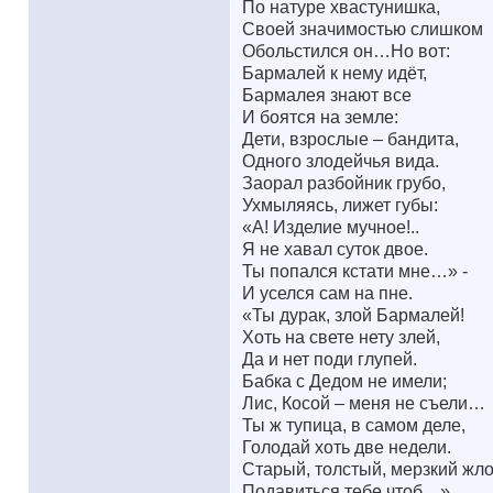
По натуре хвастунишка,
Своей значимостью слишком
Обольстился он…Но вот:
Бармалей к нему идёт,
Бармалея знают все
И боятся на земле:
Дети, взрослые – бандита,
Одного злодейчья вида.
Заорал разбойник грубо,
Ухмыляясь, лижет губы:
«А! Изделие мучное!..
Я не хавал суток двое.
Ты попался кстати мне…» -
И уселся сам на пне.
«Ты дурак, злой Бармалей!
Хоть на свете нету злей,
Да и нет поди глупей.
Бабка с Дедом не имели;
Лис, Косой – меня не съели…
Ты ж тупица, в самом деле,
Голодай хоть две недели.
Старый, толстый, мерзкий жло
Подавиться тебе чтоб…»