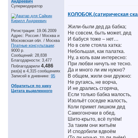
Андреевич
Супермодератор
КОЛОБОК.(сатирическая ска
Жили-были дед да бабка;
Регистрация: 19.06.2009
Не совсем, быть может, дед
Адрес: Россия / Москва и
И бабуся тоже – нет…
Московская обл. / Москва
Но в селе стояла хатка:
Платные консультации
:
9000 р.
Небольшая, как палатка.
Сообщений: 28,838
Ну, а коль вам интересно:
Благодарности: 3,477
При любви ничуть не тесно.
4,486
Поблагодарили
Да и много ли им нужно?
раз(а) в 4,315 сообщениях
В общем, жили они дружно:
Записей в дневнике:
95
Не ругаясь, не ворча,
Обратиться по нику
И не дрались сгоряча,
Цитата выделенного
Если только бабка малость,
Изольёт соседке жалость,
Коли примет лишком дед
Самогоночки в обед.
Шито-крыто, всё путём!
За таким они житьём
И сподобили вдвоём
(То ли ночью, то ли днём)