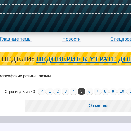
Главные темы
Новости
Спецпро
 НЕДЕЛИ:
НЕДОВЕРИЕ К УТРАТЕ ДО
илософские размышлизмы
<
1
2
3
4
5
6
7
8
9
10
Страница 5 из 40
Опции темы