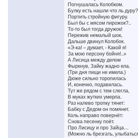
Погнушалась Колобком.
Булку есть нашли что ль дуру?
Портить стройную фигуру.
Был бы с мясом пирожок?..
То-то был тогда дружок!
Пережив немалый шок,
Дальше двинул Колобок.
«Э-ка! – думает, - Какой я!
За мою персону бойня!..»
А Лисица между делом
Фыркнув, Зайку жадно ела.
(Три дня пищи не имела.)
Дюже сильно торопилась
И, конечно, подавилась.
Тут же рядом с тем слегла,
В муках жутких умерла.
Раз налево тропку тянет:
Бабку с Дедом он помянет.
Коль направо повернёт:
Снова песенку поёт.
Про Лисицу и про Зайца…
(Можно ль брезгать, улыбаться