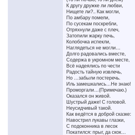
К другу дружке ли любви,
Нищете ли?.. Как могли,
По амбару помели,
По сусекам поскребли,
Отряхнули даже с плеч,
Затопили жарку печь,
Колобочка испекли,
Наглядеться не могли…
Долго радовались вместе,
Содержа в укромном месте,
Всё надеялись по чести
Радость тайную извлечь,
Но …забыли постеречь.
Иль замешкались…Не знаю!
Проморгали…(Примечаю.)
Оказался он живой.
Шустрый даже! С головой.
Неусидчивый такой.
Как ведётся в доброй сказке:
Навострил лукавы глазки,
С подоконника в лесок
Покатился: прыг, да скок…