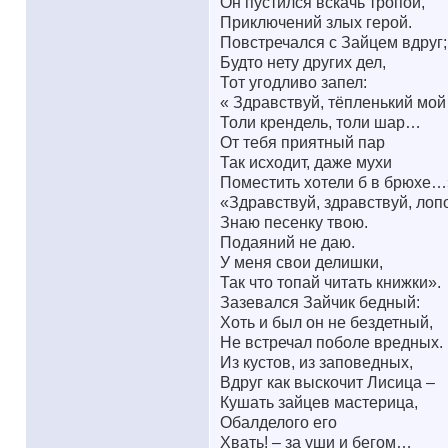
Он пустился вскачь тропой,
Приключений злых герой.
Повстречался с Зайцем вдруг;
Будто нету других дел,
Тот угодливо запел:
« Здравствуй, тёпленький мой 
Толи крендель, толи шар…
От тебя приятный пар
Так исходит, даже мухи
Поместить хотели б в брюхе…
«Здравствуй, здравствуй, лоп
Знаю песенку твою.
Подаяний не даю.
У меня свои делишки,
Так что топай читать книжки».
Зазевался Зайчик бедный:
Хоть и был он не бездетный,
Не встречал поболе вредных.
Из кустов, из заповедных,
Вдруг как выскочит Лисица –
Кушать зайцев мастерица,
Обалделого его
Хвать! – за уши и бегом…