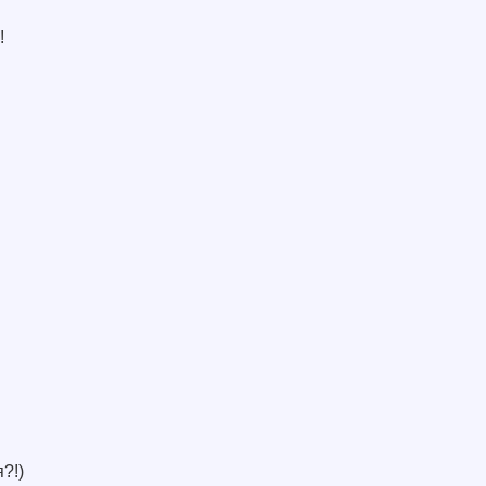
!
?!)