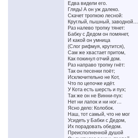
Едва видели его.
Глядь! А он уж далеко.
Скачет тропкою лесной:
Круглый, пышный, заводной…
Раз налево тропку тянет:
Бабку с Дедом он помянет,
И какой он умница
(Слог рифмуя, крутится),
Сам же хвастает притом,
Как покинул отчий дом.
Раз направо тропку гнёт:
Так он песенки поёт;
Исключительно не Кот,
Что по цепочке идёт.
У Кота есть шерсть и пух;
Так же он не Винни-пух:
Нет ни лапок и ни ног…
Ясно дело: Колобок.
Наш, тот самый, что не мог
Усидеть у Бабки с Дедом,
Их порадовать обедом.
Преисполненной душой