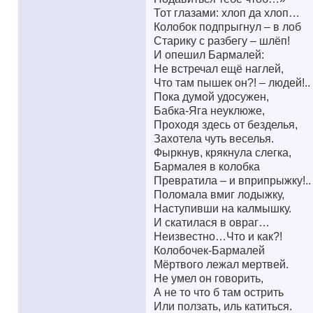
Тот глазами: хлоп да хлоп…
Колобок подпрыгнул – в лоб
Старику с разбегу – шлёп!
И опешил Бармалей:
Не встречал ещё наглей,
Что там пышек он?! – людей!..
Пока думой удосужен,
Бабка-Яга неуклюже,
Проходя здесь от безделья,
Захотела чуть веселья.
Фыркнув, крякнула слегка,
Бармалея в колобка
Превратила – и вприпрыжку!..
Поломала вмиг лодыжку,
Наступивши на калмышку.
И скатилася в овраг…
Неизвестно…Что и как?!
Колобочек-Бармалей
Мёртвого лежал мертвей.
Не умел он говорить,
А не то что б там острить
Или ползать, иль катиться.