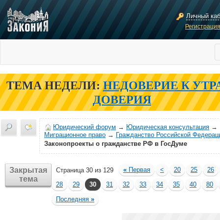
Личный ка
Регистраци
ТЕМА НЕДЕЛИ:
НЕДОВЕРИЕ К УТР
ДОВЕРИЯ
Юридический форум
→
Юридическая консультация
→
Миграционное право
→
Гражданство Российской Федерац
Законопроекты о гражданстве РФ в ГосДуме
Закрытая
«
Первая
<
20
25
26
Страница 30 из 129
тема
28
29
30
31
32
33
34
35
40
80
Последняя
»