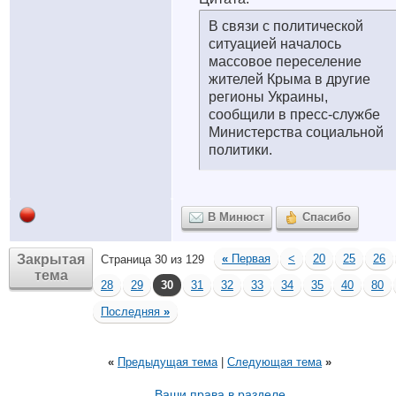
В связи с политической
ситуацией началось
массовое переселение
жителей Крыма в другие
регионы Украины,
сообщили в пресс-службе
Министерства социальной
политики.
В Минюст
Спасибо
Закрытая
«
Первая
<
20
25
26
Страница 30 из 129
тема
28
29
30
31
32
33
34
35
40
80
Последняя
»
«
Предыдущая тема
|
Следующая тема
»
Ваши права в разделе