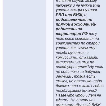
В таком случае этому
человеку и не нужна эта
упрощенка-
раз у него
РВП или ВНЖ, и
родственнники по
прямой восходящей-
родители- на
территории РФ-
то у
него есть основания на
гражданство по старой
упрощенке, зачем ему
тогда мучиться с
комиссиями, отказами,
выписками на пмж по
новой упрощенке?Ну если
не родители , а бабушки -
дедушки , тогда есть
смысл, но опять же- поди
докажи, это ж каких годов
тогда архивы искать?
Разве что чтоб 5 лет не
ждать...Но опять же-
имеющим обычный ВНЖ