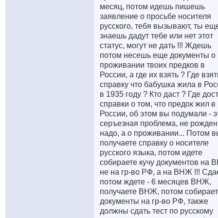
месяц, потом идешь пишешь
заявление о просьбе носителя
русского, тебя вызывают, ты ещ
знаешь дадут тебе или нет этот
статус, могут не дать !!! Ждешь
потом несешь еще документы о
проживании твоих предков в
России, а где их взять ? Где взят
справку что бабушка жила в Рос
в 1935 году ? Кто даст ? Где дос
справки о том, что предок жил в
России, об этом вы подумали - э
серъезная проблема, не рожде
надо, а о проживании... Потом 
получаете справку о носителе
русского языка, потом идете
собираете кучу документов на 
не на гр-во РФ, а на ВНЖ !!! Сда
потом ждете - 6 месяцев ВНЖ,
получаете ВНЖ, потом собирае
документы на гр-во РФ, также
должны сдать тест по русскому