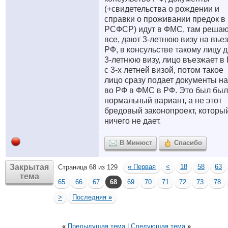
(+свидетельства о рождении и
справки о проживании предок в
РСФСР) идут в ФМС, там реша
все, дают 3-летнюю визу на въез
РФ, в консульстве такому лицу 
3-летнюю визу, лицо въезжает в
с 3-х летней визой, потом такое
лицо сразу подает документы на
во РФ в ФМС в РФ. Это был был
нормальный вариант, а не этот
бредовый законопроект, которы
ничего не дает.
В Минюст
Спасибо
Закрытая
«
Первая
<
18
58
63
Страница 68 из 129
тема
65
66
67
68
69
70
71
72
73
78
>
Последняя
»
«
Предыдущая тема
|
Следующая тема
»