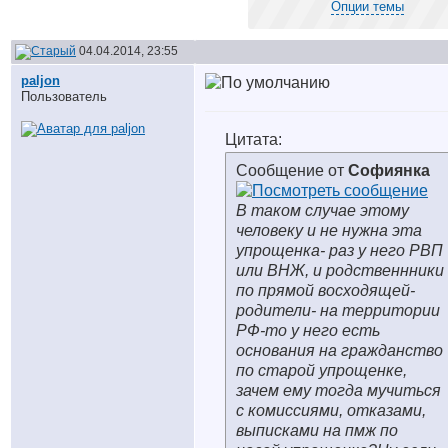
Опции темы
04.04.2014, 23:55
paljon
Пользователь
Цитата:
Сообщение от
Софиянка
В таком случае этому
человеку и не нужна эта
упрощенка- раз у него РВП
или ВНЖ, и родственнники
по прямой восходящей-
родители- на территории
РФ-то у него есть
основания на гражданство
по старой упрощенке,
зачем ему тогда мучиться
с комиссиями, отказами,
выписками на пмж по