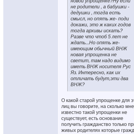
новой упрощенке?Ну если
не родители , а бабушки -
дедушки , тогда есть
смысл, но опять же- поди
докажи, это ж каких годов
тогда архивы искать?
Разве что чтоб 5 лет не
ждать...Но опять же-
имеющим обычный ВНЖ
новая упрощенка не
светит, там надо видимо
иметь ВНЖ носителя Рус
Яз. Интересно, как их
отличать будут,эти два
ВНЖ?
О какой старой упрощенке для э
лиц вы говорите, на сколько мне
известно такой упрощенки не
существует, есть основание
получить гражданство только пр
живых родителях которые граж