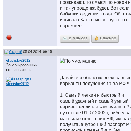
проживают, то смысл по новой и
и так упрощенка будет. Вот если
бабушки дедушки, то да. Об это
и писала.Как то мы из пустого в
порожнее.
В Минюст
Спасибо
05.04.2014, 09:15
vladislav2012
Заблокированный
пользователь
Давайте я объясню всем разны
варианты получения гр-ва РФ !!!
1. Самый легкий и быстрый и
самый удачный и самый умный
вариант (если вы закончили в Р
вуз после 01.07.2002 г, либо у ва
мать или отец гр-нин РФ, им над
получить внутренний паспорт Р
пропиской или вы Лицо без