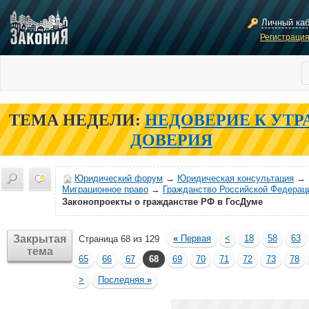
Личный ка
Регистраци
ТЕМА НЕДЕЛИ:
НЕДОВЕРИЕ К УТР
ДОВЕРИЯ
Юридический форум
→
Юридическая консультация
→
Миграционное право
→
Гражданство Российской Федерац
Законопроекты о гражданстве РФ в ГосДуме
Закрытая
«
Первая
<
18
58
63
Страница 68 из 129
тема
65
66
67
68
69
70
71
72
73
78
>
Последняя
»