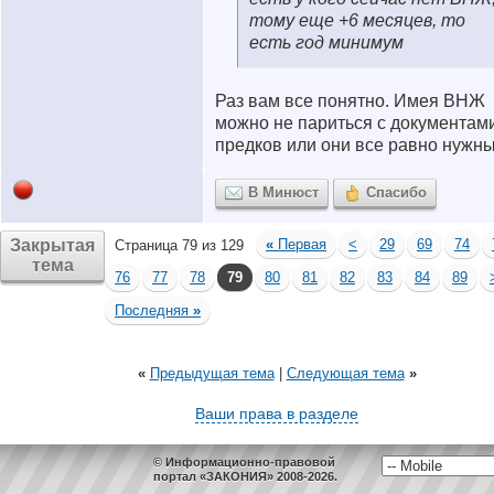
тому еще +6 месяцев, то
есть год минимум
Раз вам все понятно. Имея ВНЖ
можно не париться с документам
предков или они все равно нужн
В Минюст
Спасибо
Закрытая
«
Первая
<
29
69
74
Страница 79 из 129
тема
76
77
78
79
80
81
82
83
84
89
Последняя
»
«
Предыдущая тема
|
Следующая тема
»
Ваши права в разделе
© Информационно-правовой
портал «ЗАКОНИЯ» 2008-2026.