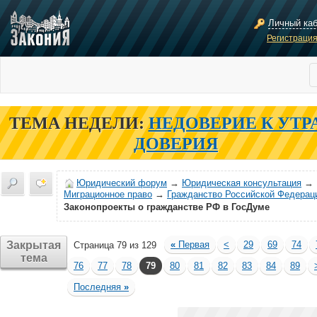
Личный ка
Регистраци
ТЕМА НЕДЕЛИ:
НЕДОВЕРИЕ К УТР
ДОВЕРИЯ
Юридический форум
→
Юридическая консультация
→
Миграционное право
→
Гражданство Российской Федерац
Законопроекты о гражданстве РФ в ГосДуме
Закрытая
«
Первая
<
29
69
74
Страница 79 из 129
тема
76
77
78
79
80
81
82
83
84
89
Последняя
»