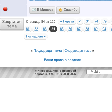
В Минюст
Спасибо
Закрытая
«
Первая
<
34
74
79
Страница 84 из 129
тема
81
82
83
84
85
86
87
88
89
94
Последняя
»
«
Предыдущая тема
|
Следующая тема
»
Ваши права в разделе
© Информационно-правовой
портал «ЗАКОНИЯ» 2008-2026.