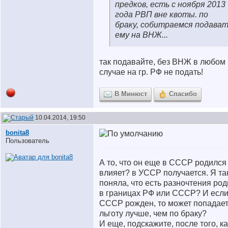
предков, есть с ноября 2013
года РВП вне квоты. по
браку, собитраемся подава
ему на ВНЖ...
так подавайте, без ВНЖ в любом
случае на гр. РФ не подать!
В Минюст
Спасибо
10.04.2014, 19:50
bonita8
Пользователь
А то, что он еще в СССР родился
влияет? в УССР получается. Я та
поняла, что есть разночтения ро
в границах РФ или СССР? И если
СССР рожден, то может попадает
льготу лучше, чем по браку?
И еще, подскажите, после того, ка