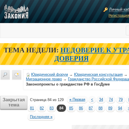
Личный ка
Регистраци
ТЕМА НЕДЕЛИ:
НЕДОВЕРИЕ К УТР
ДОВЕРИЯ
Юридический форум
→
Юридическая консультация
→
Миграционное право
→
Гражданство Российской Федерац
Законопроекты о гражданстве РФ в ГосДуме
Закрытая
«
Первая
<
34
74
79
Страница 84 из 129
тема
81
82
83
84
85
86
87
88
89
94
Последняя
»