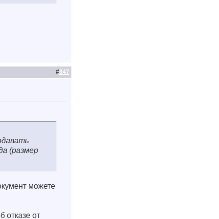
#
847
подавать
да (размер
документ можете
 отказе от