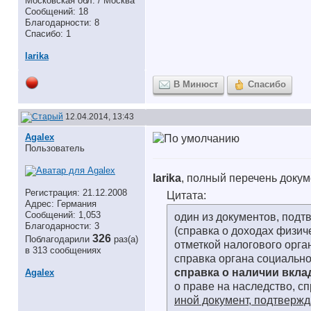
Московская обл. / Москва
Сообщений: 18
Благодарности: 8
Спасибо: 1
larika
В Минюст
Спасибо
12.04.2014, 13:43
Agalex
Пользователь
larika
, полный перечень докум
Регистрация: 21.12.2008
Цитата:
Адрес: Германия
Сообщений: 1,053
один из документов, под
Благодарности: 3
(справка о доходах физич
326
Поблагодарили
раз(а)
отметкой налогового орга
в 313 сообщениях
справка органа социальн
справка о наличии вкла
Agalex
о праве на наследство, с
иной документ, подтверж