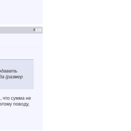
#
848
подавать
да (размер
, что сумма не
этому поводу,