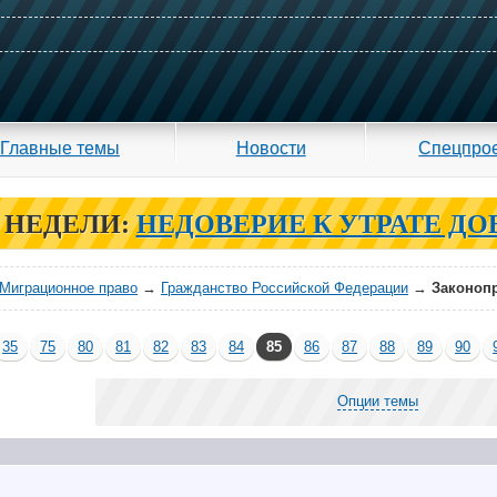
Главные темы
Новости
Спецпро
 НЕДЕЛИ:
НЕДОВЕРИЕ К УТРАТЕ ДО
Миграционное право
→
Гражданство Российской Федерации
→
Законопр
35
75
80
81
82
83
84
85
86
87
88
89
90
Опции темы