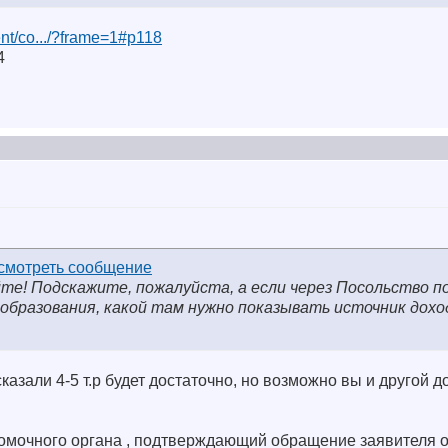
ent/co.../?frame=1#p118
4
йте! Подскажите, пожалуйста, а если через Посольство 
образования, какой там нужно показывать источник дохо
казали 4-5 т.р будет достаточно, но возможно вы и другой 
омочного органа , подтверждающий обращение заявителя об