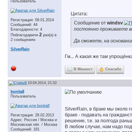
Пользователь
Цитата:
Регистрация: 09.01.2014
Сообщение от
windsv
Сообщений: 44
постоянно проживаете вы
Благодарности: 4
2
Поблагодарили
раз(а) в
2 сообщениях
Да сможете, на основан
SilverRain
Гм... А какая же там упрощёнк
В Минюст
Спасибо
10.04.2014, 21:32
bonita8
Пользователь
SilverRain, в браке мы около г
браке - подавать на гражданс
Регистрация: 28.02.2013
Адрес: Россия / Москва и
решение, т.е. за полгода рань
Московская обл. / Москва
В любом случае, нам надо под
Сообщений: 181