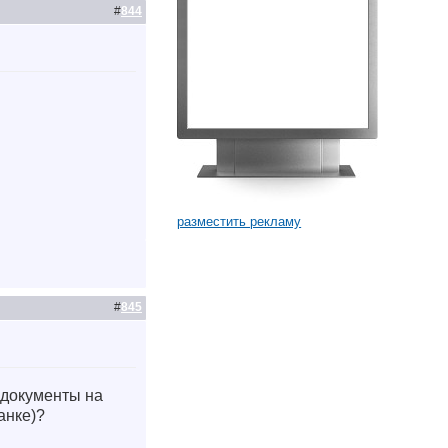
#
844
разместить рекламу
#
845
 документы на
анке)?