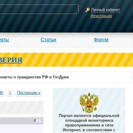
Личный кабинет
Регистрация
екты
Статьи
Форум
ВЕРИЯ
оекты о гражданстве РФ в ГосДуме
95
>
Последняя
»
Портал является официальной
площадкой мониторинга
#
841
правоприменения в сети
Интернет, в соответствии с