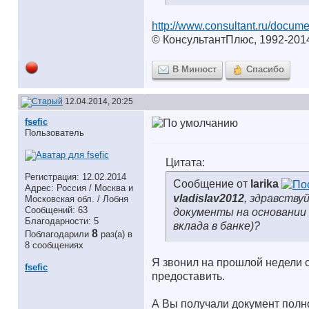
http://www.consultant.ru/docum
© КонсультантПлюс, 1992-201
В Минюст
Спасибо
12.04.2014, 20:25
fsefic
Пользователь
Цитата:
Регистрация: 12.02.2014
Сообщение от
larika
Адрес: Россия / Москва и
vladislav2012
, здравству
Московская обл. / Лобня
Сообщений: 63
документы на основании 
Благодарности: 5
вклада в банке)?
8
Поблагодарили
раз(а) в
8 сообщениях
Я звонил на прошлой недели с
fsefic
предоставить.
А Вы получали документ полн