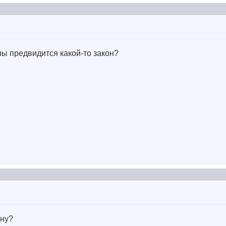
ны предвидится какой-то закон?
ону?