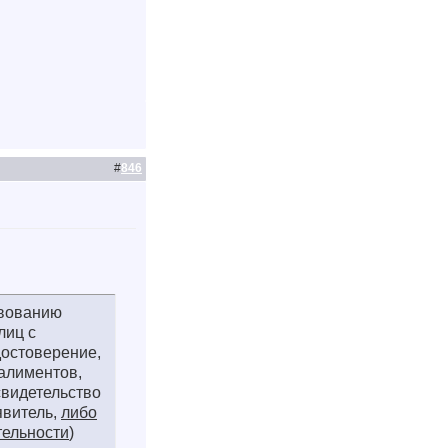
#
846
твованию
лиц с
достоверение,
алиментов,
 свидетельство
явитель,
либо
тельности
)