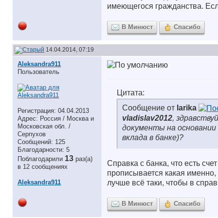
имеющегося гражданства. Если
В Минюст
Спасибо
14.04.2014, 07:19
Aleksandra911
Пользователь
Цитата:
Сообщение от
larika
Регистрация: 04.04.2013
vladislav2012
, здравству
Адрес: Россия / Москва и
Московская обл. /
документы на основании 
Серпухов
вклада в банке)?
Сообщений: 125
Благодарности: 5
13
Поблагодарили
раз(а)
Справка с банка, что есть сче
в 12 сообщениях
прописывается какая именно, х
Aleksandra911
лучше всё таки, чтобы в спра
В Минюст
Спасибо