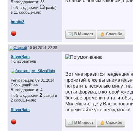
в связи с новым законом, пра
Благодарности: 83
13
Поблагодарили
раз(а)
в 11 сообщениях
bonita8
В Минюст
Спасибо
10.04.2014, 22:25
SilverRain
Пользователь
Вот мне нравится тенденция н
прочитайте же вы внимательно
Регистрация: 09.01.2014
Сообщений: 44
потратить несколько минут на
Благодарности: 4
ветки форума, в которой уже 
2
Поблагодарили
раз(а) в
больше времени на то, чтобы
2 сообщениях
Милейшая, где у Вас основан
перечитайте уже ветку, молю!
SilverRain
В Минюст
Спасибо