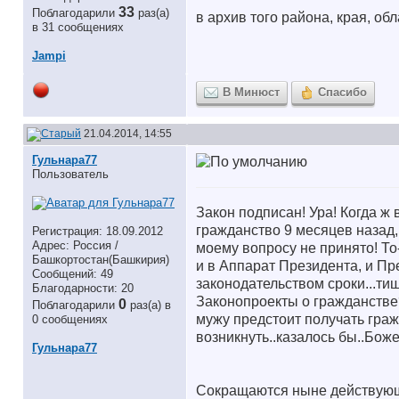
33
Поблагодарили
раз(а)
в архив того района, края, об
в 31 сообщениях
Jampi
В Минюст
Спасибо
21.04.2014, 14:55
Гульнара77
Пользователь
Закон подписан! Ура! Когда ж
гражданство 9 месяцев назад,
Регистрация: 18.09.2012
Адрес: Россия /
моему вопросу не принято! То
Башкортостан(Башкирия)
и в Аппарат Президента, и П
Сообщений: 49
законодательством сроки...ти
Благодарности: 20
Законопроекты о гражданстве?
0
Поблагодарили
раз(а) в
мужу предстоит получать граж
0 сообщениях
возникнуть..казалось бы..Боже
Гульнара77
Сокращаются ныне действующи