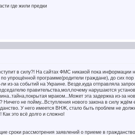
ласти где жили предки
 вступит в силу?! На сайтах ФМС никакой пока информации н
 по упрощённой программе(родители граждане), до сих пор
-ли из-за событий на Украине. Везде,куда отправляла запро
редседателю правительства,мол,почему нарушаются устан
шина..тайна,покрытая мраком...Может эта задержка из-за н
 Ничего не пойму...Вступления нового закона в силу ждём 
данство. У него имеется ВНЖ, стало быть проблем не долж
! Как это всё долго и сложно!
е сроки рассмотрения заявлений о приеме в гражданство