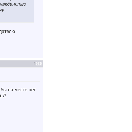
гражданство
му
едателю
#
936
обы на месте нет
ть7!