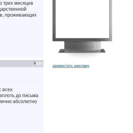
о трех месяцев
дарственной
ов, проживающих
#
934
разместить рекламу
с всех
вплоть до письма
 лично абсолютно