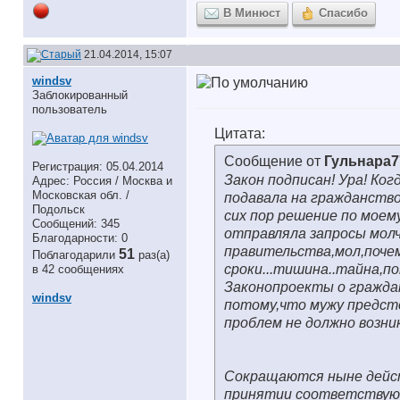
В Минюст
Спасибо
21.04.2014, 15:07
windsv
Заблокированный
пользователь
Цитата:
Сообщение от
Гульнара7
Регистрация: 05.04.2014
Закон подписан! Ура! Ко
Адрес: Россия / Москва и
Московская обл. /
подавала на гражданство
Подольск
сих пор решение по моему
Сообщений: 345
отправляла запросы молч
Благодарности: 0
правительства,мол,поче
51
Поблагодарили
раз(а)
сроки...тишина..тайна,п
в 42 сообщениях
Законопроекты о граждан
windsv
потому,что мужу предст
проблем не должно возник
Сокращаются ныне дейст
принятии соответствующ