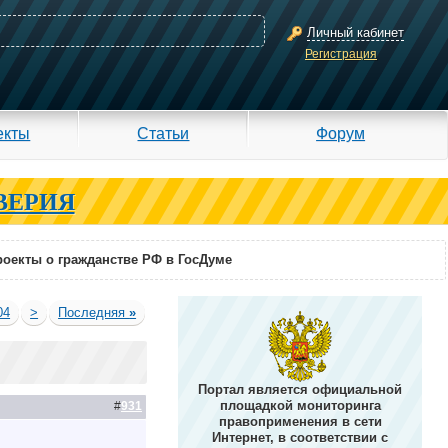
Личный кабинет
Регистрация
екты
Статьи
Форум
ВЕРИЯ
оекты о гражданстве РФ в ГосДуме
04
>
Последняя
»
Портал является официальной
площадкой мониторинга
#
931
правоприменения в сети
Интернет, в соответствии с