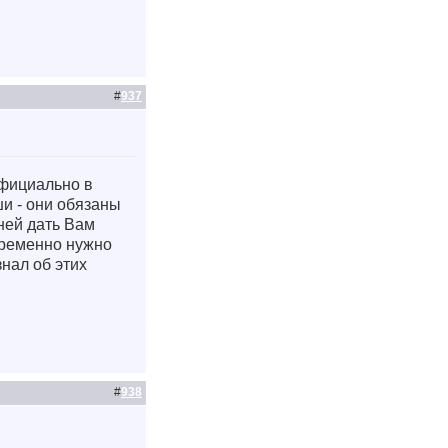
#
937
официально в
ши - они обязаны
дней дать Вам
временно нужно
нал об этих
#
938