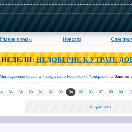
Главные темы
Новости
Спецпро
 НЕДЕЛИ:
НЕДОВЕРИЕ К УТРАТЕ ДО
Миграционное право
→
Гражданство Российской Федерации
→
Законопр
44
84
89
90
91
92
93
94
95
96
97
98
99
1
Опции темы