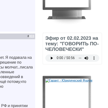
#
933
Эфир от 02.02.2023 на
тему: "ГОВОРИТЬ ПО-
ЧЕЛОВЕЧЕСКИ"
ет. Я подавала на
 решение по
сы молчат...писала
овленные
ововведений в
ещё потому,что
но
 РФ и принятии