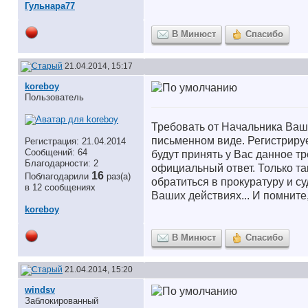
Гульнара77
В Минюст
Спасибо
21.04.2014, 15:17
koreboy
Пользователь
Требовать от Начальника Ваш
письменном виде. Регистрируе
Регистрация: 21.04.2014
Сообщений: 64
будут принять у Вас данное т
Благодарности: 2
официальный ответ. Только та
16
Поблагодарили
раз(а)
обратиться в прокуратуру и с
в 12 сообщениях
Ваших действиях... И помните
koreboy
В Минюст
Спасибо
21.04.2014, 15:20
windsv
Заблокированный