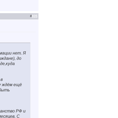
#
935
мации нет. Я
ждане), до
де,куда
 в
у ждём ещё
 быть
данство РФ и
есяцев. С