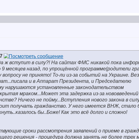
7
гда ж вступит в силу?! На сайтах ФМС никакой пока инфор
 9 месяцев назад, по упрощённой программе(родители гра
 вопросу не принято! То-ли из-за событий на Украине. Вез
ат...писала и в Аппарат Президента, и Председателю
му нарушаются установленные законодательством
окрытая мраком...Может эта задержка из-за нововведений
стве? Ничего не пойму...Вступления нового закона в сил
оит получать гражданство. У него имеется ВНЖ, стало
нуть..казалось бы..Боже! Как это всё долго и сложно!
вующие сроки рассмотрения заявлений о приеме в граж
его решения - процедура должна занять не более трех м