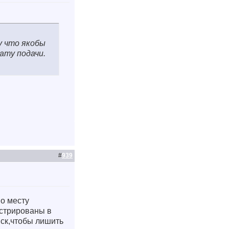
у что якобы
ату подачи.
#
939
по месту
истрированы в
иск,чтобы лишить