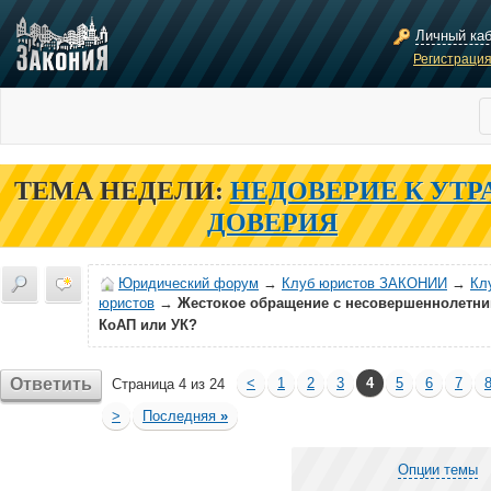
Личный ка
Регистраци
ТЕМА НЕДЕЛИ:
НЕДОВЕРИЕ К УТР
ДОВЕРИЯ
Юридический форум
→
Клуб юристов ЗАКОНИИ
→
Кл
юристов
→
Жестокое обращение с несовершеннолетни
КоАП или УК?
Ответить
<
1
2
3
4
5
6
7
Страница 4 из 24
>
Последняя
»
Опции темы