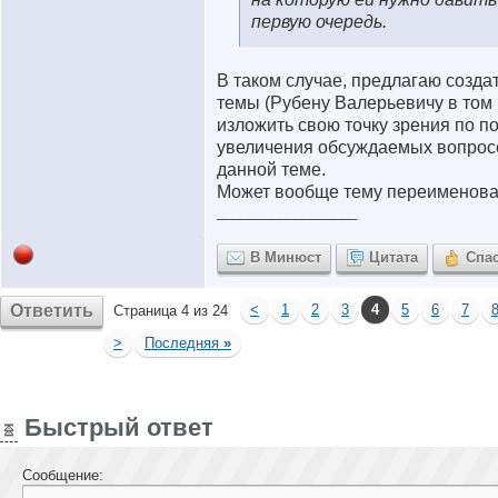
первую очередь.
В таком случае, предлагаю созда
темы (Рубену Валерьевичу в том 
изложить свою точку зрения по п
увеличения обсуждаемых вопрос
данной теме.
Может вообще тему переименова
__________________
В Минюст
Цитата
Спа
Ответить
<
1
2
3
4
5
6
7
Страница 4 из 24
>
Последняя
»
Быстрый ответ
Сообщение: